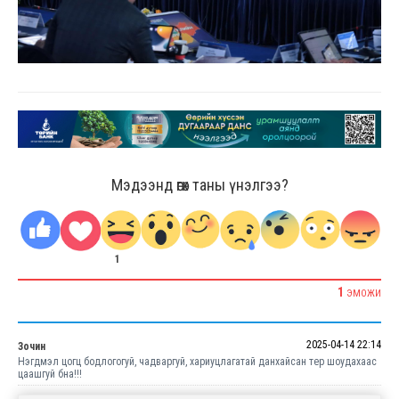
Мэдээнд өгөх таны үнэлгээ?
1
1
ЭМОЖИ
2025-04-14 22:14
Зочин
Нэгдмэл цогц бодлогогуй, чадваргуй, хариуцлагатай данхайсан тер шоудахаас
цаашгуй бна!!!