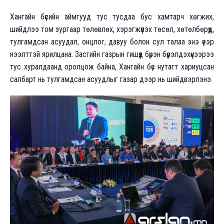
Хангайн бүсийн аймгууд тус тусдаа бус хамтарч хөгжих,
шийдлээ том зургаар төлөвлөх, хэрэгжүүлэх төсөл, хөтөлбөрүүд,
тулгамдсан асуудал, онцлог, давуу болон сул талаа энэ үеэр
нээлттэй ярилцана. Засгийн газрын гишүүд бүрэн бүрэлдэхүүнээрээ
тус хуралдаанд оролцож байна, Хангайн бүс нутагт хариуцсан
салбарт нь тулгамдсан асуудлыг газар дээр нь шийдвэрлэнэ.