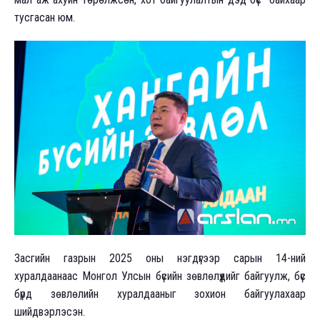
тусгасан юм.
Засгийн газрын 2025 оны нэгдүгээр сарын 14-ний
хуралдаанаас Монгол Улсын бүсийн зөвлөлүүдийг байгуулж, бүс
бүрд зөвлөлийн хуралдааныг зохион байгуулахаар
шийдвэрлэсэн.