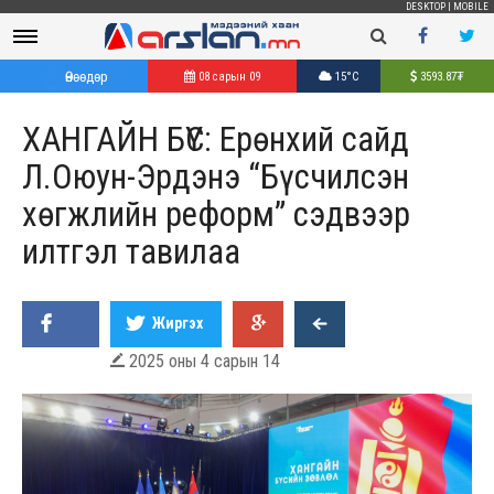
DESKTOP
|
MOBILE
Өнөөдөр
08 сарын 09
15°C
3593.87
₮
ХАНГАЙН БҮС: Ерөнхий сайд
Л.Оюун-Эрдэнэ “Бүсчилсэн
хөгжлийн реформ” сэдвээр
илтгэл тавилаа
Жиргэх
2025 оны 4 сарын 14
