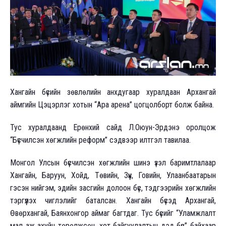
Хангайн бүсийн зөвлөлийн анхдугаар хуралдаан Архангай
аймгийн Цэцэрлэг хотын “Ара арена” цогцолборт болж байна.
Тус хуралдаанд Ерөнхий сайд Л.Оюун-Эрдэнэ оролцож
“Бүсчилсэн хөгжлийн реформ” сэдвээр илтгэл тавилаа.
Монгол Улсын бүсчилсэн хөгжлийн шинэ үзэл баримтлалаар
Хангайн, Баруун, Хойд, Төвийн, Зүүн, Говийн, Улаанбаатарын
гэсэн нийгэм, эдийн засгийн долоон бүс, тэдгээрийн хөгжлийн
тэргүүлэх чиглэлийг баталсан. Хангайн бүсэд Архангай,
Өвөрхангай, Баянхонгор аймаг багтдаг. Тус бүсийг “Уламжлалт
мал аж ахуйн төрөлжсөн, хот байгуулалтын дэд бүс” байхаар