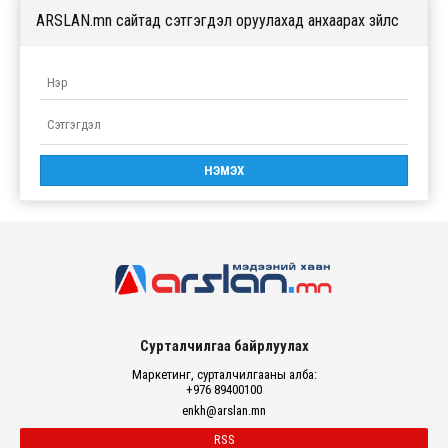
ARSLAN.mn сайтад сэтгэгдэл оруулахад анхаарах зүйлс
Сурталчилгаа байрлуулах
Маркетинг, сурталчилгааны алба:
+976 89400100
enkh@arslan.mn
RSS