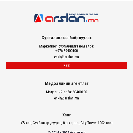
Сурталчилгаа байрлуулах
Маркетинг, сурталчилгааны алба:
+976 89400100
enkh@arslan.mn
RSS
Мэдээллийн агентлаг
Мэдээний алба: 89400100
enkh@arslan.mn
Хаяг
УБ хот, Сүхбаатар дүүрэг, 8-р хороо, City Tower 1902 тоот
© 2014 - 2026 Arslan.mn