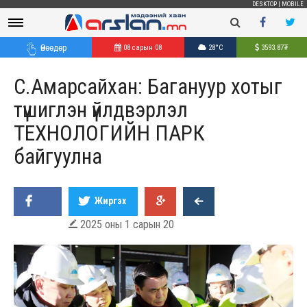
DESKTOP
|
MOBILE
Өнөөдөр
08 сарын 08
28°C
3593.87
₮
С.Амарсайхан: Багануур хотыг
түшиглэн үйлдвэрлэл
ТЕХНОЛОГИЙН ПАРК
байгуулна
Жиргэх
2025 оны 1 сарын 20
