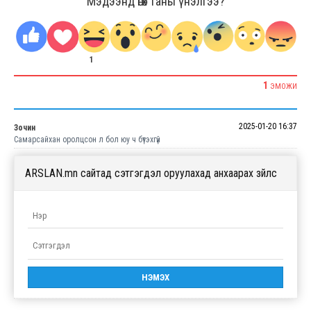
Мэдээнд өгөх таны үнэлгээ?
1
1
ЭМОЖИ
2025-01-20 16:37
Зочин
Самарсайхан оролцсон л бол юу ч бүтэхгүй
ARSLAN.mn сайтад сэтгэгдэл оруулахад анхаарах зүйлс