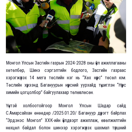
Монгол Улсын Засгийн газрын 2024-2028 оны үйл ажиллагааны
хөтөлбөр, Шинэ сэргэлтийн бодлого, Засгийн газраас
хэрэгжүүлэх 14 мега төслийн нэг нь “Хөх нүүрс” төсөл юм.
Төслийн хүрээнд Багануурын нүүрсний уурхайд түшиглэн “Нүүрс
химийн цогцолбор” байгуулахаар төлөвлөсөн.
Үүнтэй холбоотойгоор Монгол Улсын Шадар сайд
С.Амарсайхан өнөөдөр /2025.01.20/ Багануур дүүрэгт байрлах
“Эрдэнэс Монгол” ХХК-ийн үйлдвэрт ажиллаж, өвөлжилтийн
нөхцөл байдал болон шинээр хэрэгжүүлэх шахмал түлшний