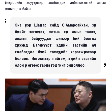
үйлдвэрийн асуудлаар холбогдох албаныхантай санал
солилцож байна.
Энэ үеэр Шадар сайд С.Амарсайхан, зүүн
бүсийг хөгжүүлэх, хотын хүн амыг тэлэх,
ажлын байруудыг шинээр бий болгох
хүрээнд Багануурт эдийн засгийн ач
холбогдол бүхий төслүүдийг хэрэгжүүлэхээр
болсон. Ингэснээр нийгэм, эдийн засгийн
олон үр өгөөж гарна гэдгийг онцоллоо.