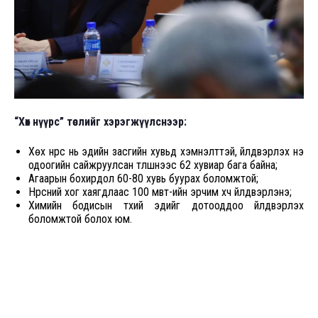
“Хөх нүүрс” төслийг хэрэгжүүлснээр:
Хөх нүүрс нь эдийн засгийн хувьд хэмнэлттэй, үйлдвэрлэх үнэ
одоогийн сайжруулсан түлшнээс 62 хувиар бага байна;
Агаарын бохирдол 60-80 хувь буурах боломжтой;
Нүүрсний хог хаягдлаас 100 мвт-ийн эрчим хүч үйлдвэрлэнэ;
Химийн бодисын түүхий эдийг дотооддоо үйлдвэрлэх
боломжтой болох юм.