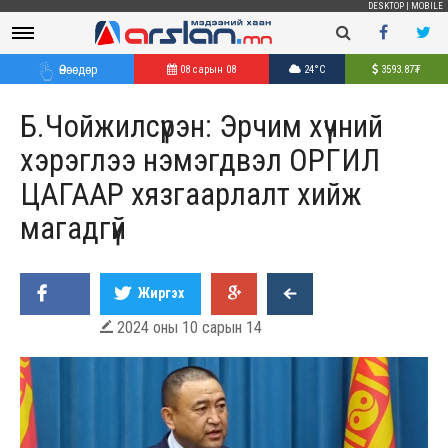
DESKTOP
|
MOBILE
Өнөөдөр
08 сарын 08
24°C
3593.87
₮
Б.Чойжилсүрэн: Эрчим хүчний
хэрэглээ нэмэгдвэл ОРГИЛ
ЦАГААР хязгаарлалт хийж
магадгүй
Жиргэх
2024 оны 10 сарын 14
