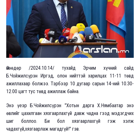
Өнөөдөр /2024.10.14/ тухайд Эрчим хүчний сайд
Б.Чойжилсүрэн Иргэд, олон нийттэй харилцах 11-11 төвд
ажиллахаар болжээ. Тэрбээр 10 дугаар сарын 14-ний 10.30-
12.00 цагт тус төвд ажиллаж байна.
Энэ үеэр Б.Чойжилсүрэн "Хотын дарга Х.Нямбаатар энэ
өвлийг цахилгаан хязгаарлахгүй давж чадна гээд мэдэгдчих
шиг боллоо. Би бол хязгаарлахгүй гэж хэлж
чадахгүй,хязгаарлаж магадгүй!" гэв.