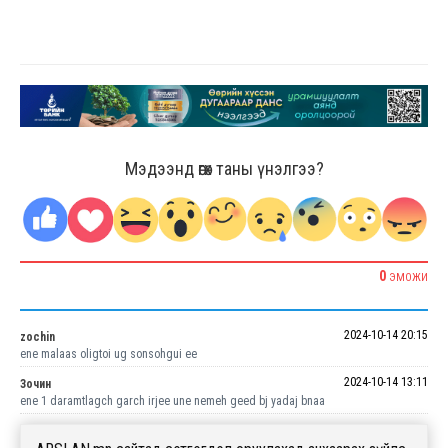
Мэдээнд өгөх таны үнэлгээ?
0
ЭМОЖИ
2024-10-14 20:15
zochin
ene malaas oligtoi ug sonsohgui ee
2024-10-14 13:11
Зочин
ene 1 daramtlagch garch irjee une nemeh geed bj yadaj bnaa