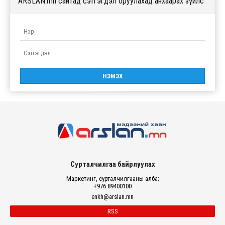
ARSLAN.mn сайтад сэтгэгдэл оруулахад анхаарах зүйлс
Сурталчилгаа байрлуулах
Маркетинг, сурталчилгааны алба:
+976 89400100
enkh@arslan.mn
RSS