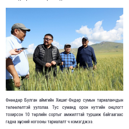
Өнөөдөр Булган аймгийн Хишиг-Өндөр сумын тариаланчдын
төлөөлөлтэй уулзлаа. Тус суманд орон нутгийн онцлогт
тохирсон 10 төрлийн сортыг амжилттай туршиж байгаагаас
гадна хүнсний ногооны тариалалт ч нэмэгджээ.