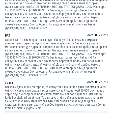
нь хэмжээгээр санал болгох болно. Яагаад гэвэл манай эмнэлэгт бөөрний
дутагдалд орж, имэйл: DR.PRADHAN.UROLOGIST.LT.COL@GMAIL.COM whatsapp:
15733337443 Үнэ: $780,000 USD Та бөөрийг худалдахыг хүсч байна уу? Та
санхүүгийн хямралын улмаас бөөрийг зарж борлуулах боломжийг эрэлхийлж
байна уу, юу хийхээ мэдэхгүй байна уу? Дараа нь бидэнтэй холбоо бариад
DR.PRADHAN.UROLOGIST.LT.COL@GMAIL.COM хаягаар бид танд бөөрнийх нь
хэмжээгээр санал болгох болно. Яагаад гэвэл манай эмнэлэгт бөөрний
дутагдалд орж, 91424323800802
2022-08-12 23:51
BAT
Сэтгэгдэл : Та бөөрийг худалдахыг хүсч байна уу? Та санхүүгийн хямралын
улмаас бөөрийг зарж борлуулах боломжийг эрэлхийлж байна уу, юу хийхээ
мэдэхгүй байна уу? Дараа нь бидэнтэй холбоо бариад хаягаар бид танд бөөрнийх
нь хэмжээгээр санал болгох болно. Яагаад гэвэл манай эмнэлэгт бөөрний
дутагдалд орж, имэйл: DR.PRADHAN.UROLOGIST.LT.COL@GMAIL.COM whatsapp:
15733337443 Үнэ: $780,000 USD Та бөөрийг худалдахыг хүсч байна уу? Та
санхүүгийн хямралын улмаас бөөрийг зарж борлуулах боломжийг эрэлхийлж
байна уу, юу хийхээ мэдэхгүй байна уу? Дараа нь бидэнтэй холбоо бариад
DR.PRADHAN.UROLOGIST.LT.COL@GMAIL.COM хаягаар бид танд бөөрнийх нь
хэмжээгээр санал болгох болно. Яагаад гэвэл манай эмнэлэгт бөөрний
дутагдалд орж, 91424323800802
2022-08-12 18:11
Зочин
Сайхан мэдээ, шинэ он гарлаа, та санхүүгийн түвшингээ өөрчлөх боломжийг хайж
байна уу, сайхан амьдрахын тулд мөнгө хэрэгтэй юу, нэг бөөрөө 760 000 доллараар
зарж, эрүүл хэвээр байх боломжтой, fortis-тэй холбоо бариарай. эмнэлэг @
fortis.hospital.in@gmail.com Тэд танд хамгийн сайн анхаарал халамж тавьж,
таныг ирэхээс өмнө мөнгөнийхөө талыг төлж, хагалгааны дараа бид танд төлөх
үлдэгдлийг төлж, өнөөдөр тэдэнтэй холбоо барьж, ядуурлаас үүрд ангижрах болно
fortis.hospital.in @gmail.com