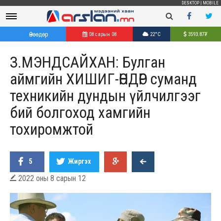
DESKTOP
|
MOBILE
Өнөөдөр
08 сарын 08
22°C
3593.87
₮
З.МЭНДСАЙХАН: Булган
аймгийн ХИШИГ-ӨНДӨР суманд
техникийн дундын үйлчилгээг
бий болгоход хамгийн
тохиромжтой
5
Жиргэх
2022 оны 8 сарын 12
