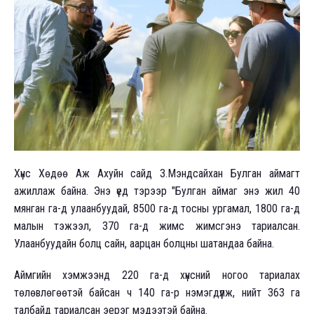
Хүнс Хөдөө Аж Ахуйн сайд З.Мэндсайхан Булган аймагт
ажиллаж байна. Энэ үед тэрээр "Булган аймаг энэ жил 40
мянган га-д улаанбуудай, 8500 га-д тосны ургамал, 1800 га-д
малын тэжээл, 370 га-д жимс жимсгэнэ тариалсан.
Улаанбуудайн болц сайн, аарцан болцны шатандаа байна.
Аймгийн хэмжээнд 220 га-д хүнсний ногоо тариалах
төлөвлөгөөтэй байсан ч 140 га-р нэмэгдүүлж, нийт 363 га
талбайд тариалсан эерэг мэдээтэй байна.