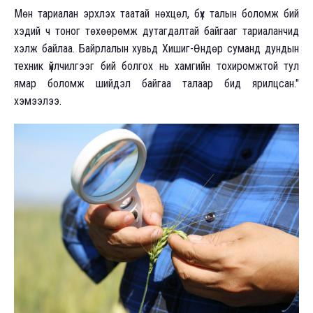
Мөн тариалан эрхлэх таатай нөхцөл, бүх талын боломж бий
хэдий ч тоног төхөөрөмж дутагдалтай байгааг тариаланчид
хэлж байлаа. Байрлалын хувьд Хишиг-Өндөр суманд дундын
техник үйлчилгээг бий болгох нь хамгийн тохиромжтой тул
ямар боломж шийдэл байгаа талаар бид ярилцсан."
хэмээлээ.