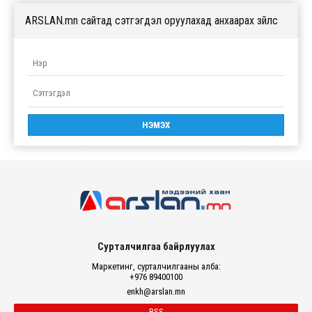
ARSLAN.mn сайтад сэтгэгдэл оруулахад анхаарах зүйлс
Сурталчилгаа байрлуулах
Маркетинг, сурталчилгааны алба:
+976 89400100
enkh@arslan.mn
RSS