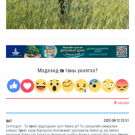
Мэдээнд өгөх таны үнэлгээ?
0
ЭМОЖИ
2022-08-12 23:51
BAT
Сэтгэгдэл : Та бөөрийг худалдахыг хүсч байна уу? Та санхүүгийн хямралын
улмаас бөөрийг зарж борлуулах боломжийг эрэлхийлж байна уу, юу хийхээ
мэдэхгүй байна уу? Дараа нь бидэнтэй холбоо бариад хаягаар бид танд бөөрнийх