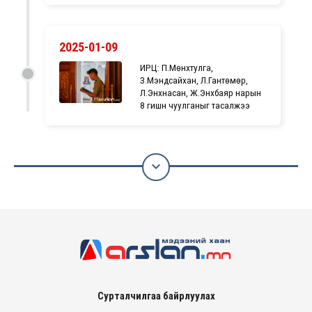
2025-01-09
ИРЦ: П.Мөнхтулга,
З.Мэндсайхан, Л.Гантөмөр,
Л.Энхнасан, Ж.Энхбаяр нарын
8 гишүүн чуулганыг тасалжээ

Сурталчилгаа байрлуулах