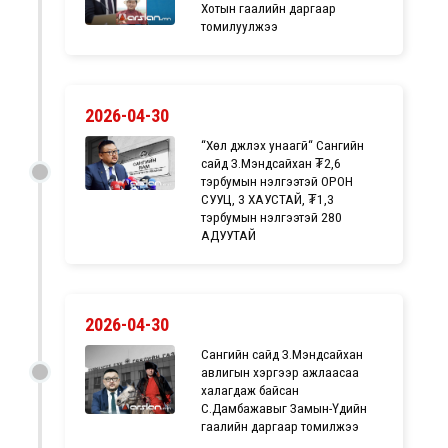
Хотын гаалийн даргаар
томилуулжээ
2026-04-30
“Хөл дүүжлэх унаагүй“ Сангийн
сайд З.Мэндсайхан ₮2,6
тэрбумын үнэлгээтэй ОРОН
СУУЦ, 3 ХАУСТАЙ, ₮1,3
тэрбумын үнэлгээтэй 280
АДУУТАЙ
2026-04-30
Сангийн сайд З.Мэндсайхан
авлигын хэргээр ажлаасаа
халагдаж байсан
С.Дамбажавыг Замын-Үүдийн
гаалийн даргаар томилжээ