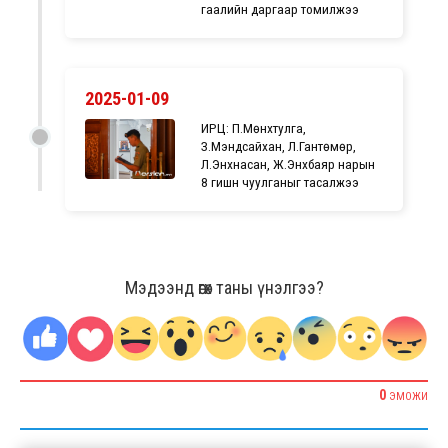
гаалийн даргаар томилжээ
2025-01-09
ИРЦ: П.Мөнхтулга,
З.Мэндсайхан, Л.Гантөмөр,
Л.Энхнасан, Ж.Энхбаяр нарын
8 гишүүн чуулганыг тасалжээ
Мэдээнд өгөх таны үнэлгээ?
0
ЭМОЖИ