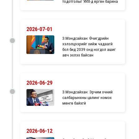
тодотголыг УИХ-д өргөн барина
2026-07-01
З.Мэндсайхан: Өчигдрийн
хэлэлцээрийг хийж чадаагүй
бол бид 2039 онд ногдол ашиг
авч эхлэх байсан
2026-06-29
З.Мэндсайхан: Эрчим хүчний
салбарынхны цалинг нэмэх
мөнгө байхгүй
2026-06-12