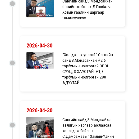
Сангийн сайд З.Мэндсайхан
өөрийн хүн болох Д.Ганбатыг
Хотын гаалийн даргаар
томилуулжээ
2026-04-30
“Хөл дүүжлэх унаагүй“ Сангийн
сайд З.Мэндсайхан ₮2,6
тэрбумын үнэлгээтэй ОРОН
СУУЦ, 3 ХАУСТАЙ, ₮1,3
тэрбумын үнэлгээтэй 280
АДУУТАЙ
2026-04-30
Сангийн сайд З.Мэндсайхан
авлигын хэргээр ажлаасаа
халагдаж байсан
С.Дамбажавыг Замын-Үүдийн