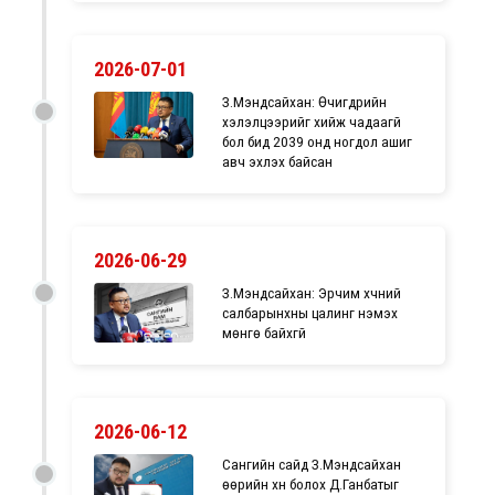
2026-07-01
З.Мэндсайхан: Өчигдрийн
хэлэлцээрийг хийж чадаагүй
бол бид 2039 онд ногдол ашиг
авч эхлэх байсан
2026-06-29
З.Мэндсайхан: Эрчим хүчний
салбарынхны цалинг нэмэх
мөнгө байхгүй
2026-06-12
Сангийн сайд З.Мэндсайхан
өөрийн хүн болох Д.Ганбатыг