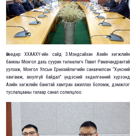
Өнөөдөр ХХААХҮ-ийн сайд З.Мэндсайхан Азийн хөгжлийн
банкны Монгол дахь суурин төлөөлөгч Павит Рамачандрантай
уулзаж, Монгол Улсын Ерөнхийлөгчийн санаачилсан “Хүнсний
хангамж, аюулгүй байдал” үндэсний хөдөлгөөний хүрээнд
Азийн хөгжлийн банктай хамтран ажиллах боломж, дэмжлэг
туслалцааны талаар санал солилцлоо.