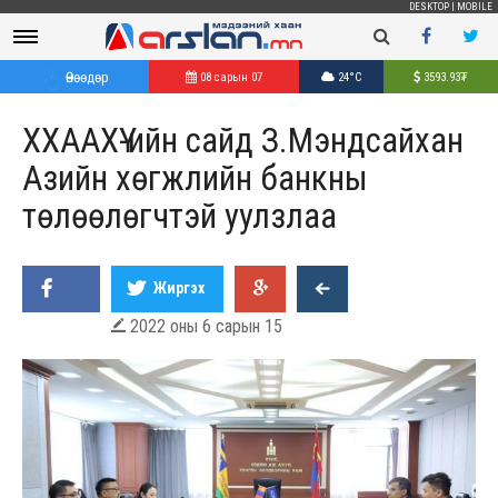
DESKTOP
|
MOBILE
Өнөөдөр
08 сарын 07
24°C
3593.93
₮
ХХААХҮ-ийн сайд З.Мэндсайхан
Азийн хөгжлийн банкны
төлөөлөгчтэй уулзлаа
Жиргэх
2022 оны 6 сарын 15
