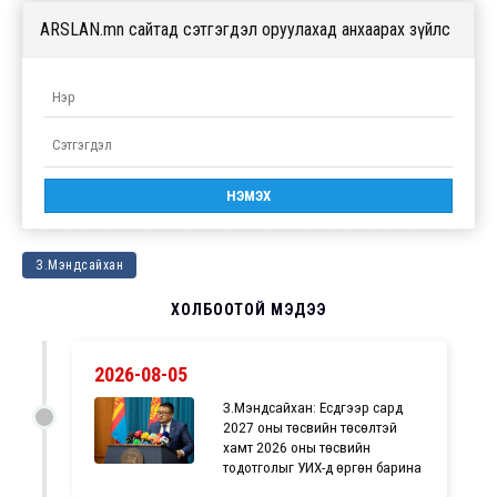
ARSLAN.mn сайтад сэтгэгдэл оруулахад анхаарах зүйлс
З.Мэндсайхан
ХОЛБООТОЙ МЭДЭЭ
2026-08-05
З.Мэндсайхан: Есдүгээр сард
2027 оны төсвийн төсөлтэй
хамт 2026 оны төсвийн
тодотголыг УИХ-д өргөн барина