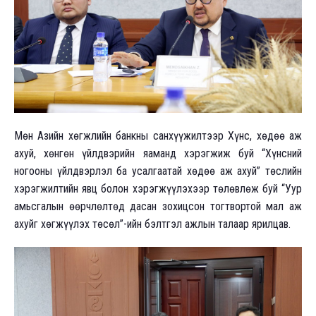
Мөн Азийн хөгжлийн банкны санхүүжилтээр Хүнс, хөдөө аж
ахуй, хөнгөн үйлдвэрийн яаманд хэрэгжиж буй “Хүнсний
ногооны үйлдвэрлэл ба усалгаатай хөдөө аж ахуй” төслийн
хэрэгжилтийн явц болон хэрэгжүүлэхээр төлөвлөж буй “Уур
амьсгалын өөрчлөлтөд дасан зохицсон тогтвортой мал аж
ахуйг хөгжүүлэх төсөл”-ийн бэлтгэл ажлын талаар ярилцав.