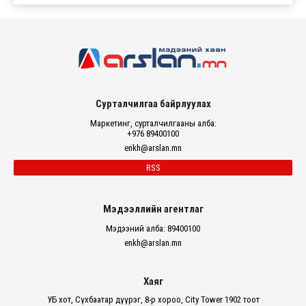
Сурталчилгаа байрлуулах
Маркетинг, сурталчилгааны алба:
+976 89400100
enkh@arslan.mn
RSS
Мэдээллийн агентлаг
Мэдээний алба: 89400100
enkh@arslan.mn
Хаяг
УБ хот, Сүхбаатар дүүрэг, 8-р хороо, City Tower 1902 тоот