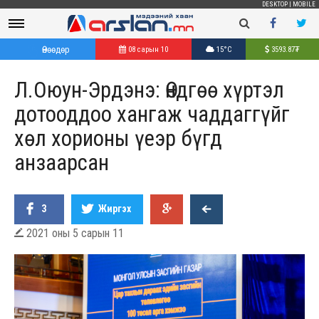
DESKTOP
|
MOBILE
Өнөөдөр
08 сарын 10
15°C
3593.87
₮
Л.Оюун-Эрдэнэ: Өндгөө хүртэл
дотооддоо хангаж чаддаггүйг
хөл хорионы үеэр бүгд
анзаарсан
3
Жиргэх
2021 оны 5 сарын 11
