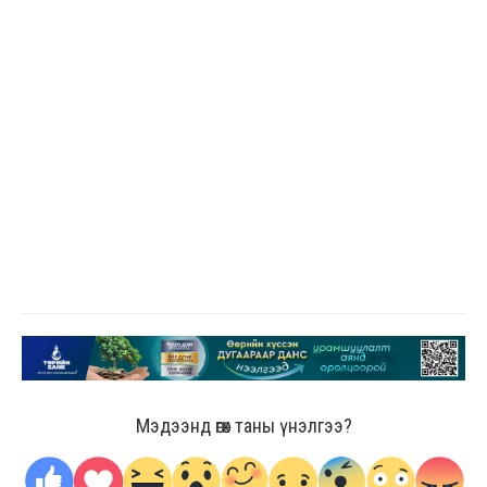
Мэдээнд өгөх таны үнэлгээ?