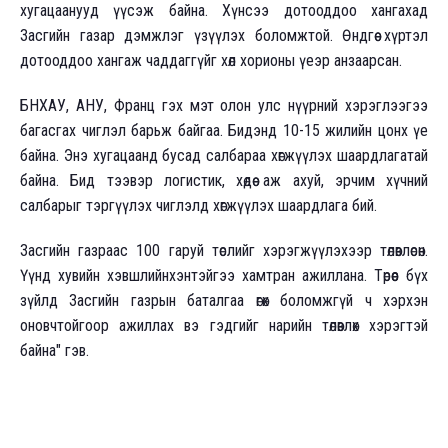
хугацаанууд үүсэж байна. Хүнсээ дотооддоо хангахад
Засгийн газар дэмжлэг үзүүлэх боломжтой. Өндгөө хүртэл
дотооддоо хангаж чаддаггүйг хөл хорионы үеэр анзаарсан.
БНХАУ, АНУ, Франц гэх мэт олон улс нүүрний хэрэглээгээ
багасгах чиглэл барьж байгаа. Бидэнд 10-15 жилийн цонх үе
байна. Энэ хугацаанд бусад салбараа хөгжүүлэх шаардлагатай
байна. Бид тээвэр логистик, хөдөө аж ахуй, эрчим хүчний
салбарыг тэргүүлэх чиглэлд хөгжүүлэх шаардлага бий.
Засгийн газраас 100 гаруй төслийг хэрэгжүүлэхээр төлөвлөсөн.
Үүнд хувийн хэвшлийнхэнтэйгээ хамтран ажиллана. Төрөөс бүх
зүйлд Засгийн газрын баталгаа өгөх боломжгүй ч хэрхэн
оновчтойгоор ажиллах вэ гэдгийг нарийн төлөвлөх хэрэгтэй
байна" гэв.