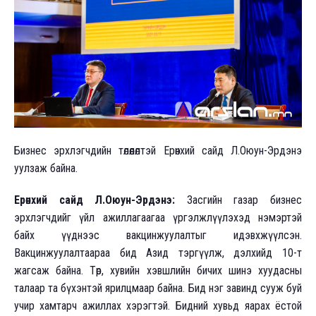
Бизнес эрхлэгчдийн төлөөлөлтэй Ерөнхий сайд Л.Оюун-Эрдэнэ
уулзаж байна.
Ерөнхий сайд Л.Оюун-Эрдэнэ:
Засгийн газар бизнес
эрхлэгчдийг үйл ажиллагаагаа үргэлжлүүлэхэд нэмэртэй
байх үүднээс вакцинжуулалтыг идэвхжүүлсэн.
Вакцинжуулалтаараа бид Азид тэргүүлж, дэлхийд 10-т
жагсаж байна. Төр, хувийн хэвшлийн бичих шинэ хуудасны
талаар та бүхэнтэй ярилцмаар байна. Бид нэг завинд сууж буй
учир хамтарч ажиллах хэрэгтэй. Бидний хувьд яарах ёстой