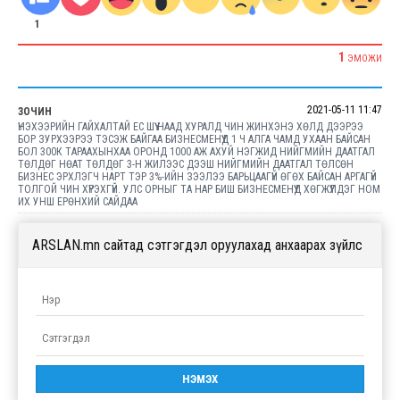
1
1
ЭМОЖИ
2021-05-11 11:47
ЗОЧИН
ҮНЭХЭЭРИЙН ГАЙХАЛТАЙ ЕС ШҮҮ НААД ХУРАЛД ЧИН ЖИНХЭНЭ ХӨЛД ДЭЭРЭЭ
БОР ЗУРХЭЭРЭЭ ТЭСЭЖ БАЙГАА БИЗНЕСМЕНҮҮД 1 Ч АЛГА ЧАМД УХААН БАЙСАН
БОЛ 300К ТАРААХЫНХАА ОРОНД 1000 АЖ АХУЙ НЭГЖИД НИЙГМИЙН ДААТГАЛ
ТӨЛДӨГ НӨАТ ТӨЛДӨГ 3-Н ЖИЛЭЭС ДЭЭШ НИЙГМИЙН ДААТГАЛ ТӨЛСӨН
БИЗНЕС ЭРХЛЭГЧ НАРТ ТЭР 3%-ИЙН ЗЭЭЛЭЭ БАРЬЦААГҮЙ ӨГӨХ БАЙСАН АРГАГҮЙ
ТОЛГОЙ ЧИН ХҮРЭХГҮЙ. УЛС ОРНЫГ ТА НАР БИШ БИЗНЕСМЕНҮҮД ХӨГЖҮҮЛДЭГ НОМ
ИХ УНШ ЕРӨНХИЙ САЙДАА
ARSLAN.mn сайтад сэтгэгдэл оруулахад анхаарах зүйлс