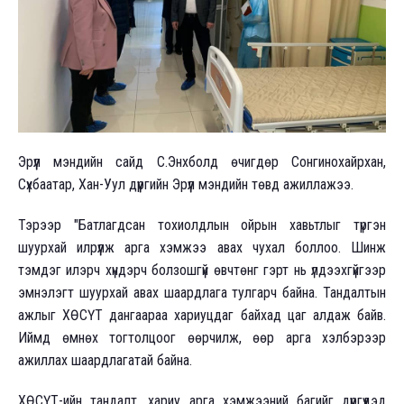
Эрүүл мэндийн сайд С.Энхболд өчигдөр Сонгинохайрхан,
Сүхбаатар, Хан-Уул дүүргийн Эрүүл мэндийн төвд ажиллажээ.
Тэрээр "Батлагдсан тохиолдлын ойрын хавьтлыг түргэн
шуурхай илрүүлж арга хэмжээ авах чухал боллоо. Шинж
тэмдэг илэрч хүндэрч болзошгүй өвчтөнг гэрт нь үлдээхгүйгээр
эмнэлэгт шуурхай авах шаардлага тулгарч байна. Тандалтын
ажлыг ХӨСҮТ дангаараа хариуцдаг байхад цаг алдаж байв.
Иймд өмнөх тогтолцоог өөрчилж, өөр арга хэлбэрээр
ажиллах шаардлагатай байна.
ХӨСҮТ-ийн тандалт, хариу арга хэмжээний багийг дүүргүүдэд