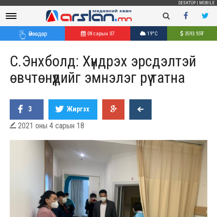
DESKTOP
|
MOBILE
Өнөөдөр
08 сарын 07
19°C
3593.93
₮
С.Энхболд: Хүндрэх эрсдэлтэй
өвчтөнүүдийг эмнэлэг рүү татна
3
Жиргэх
2021 оны 4 сарын 18
