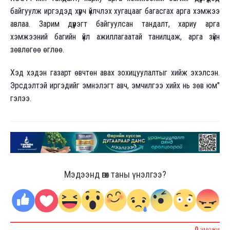
байгуулж иргэдэд хүрч үйлчлэх хугацааг багасгах арга хэмжээ
авлаа. Зарим дүүрэгт байгуулсан тандалт, хариу арга
хэмжээний багийн үйл ажиллагаатай танилцаж, арга зүйн
зөвлөгөө өглөө.
Хэд хэдэн газарт өвчтөн авах зохицуулалтыг хийж эхэлсэн.
Эрсдэлтэй иргэдийг эмнэлэгт авч, эмчилгээ хийх нь зөв юм"
гэлээ.
Мэдээнд өгөх таны үнэлгээ?
0