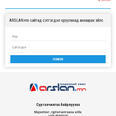
ЭМОЖИ
ARSLAN.mn сайтад сэтгэгдэл оруулахад анхаарах зүйлс
Сурталчилгаа байрлуулах
Маркетинг, сурталчилгааны алба:
+976 89400100