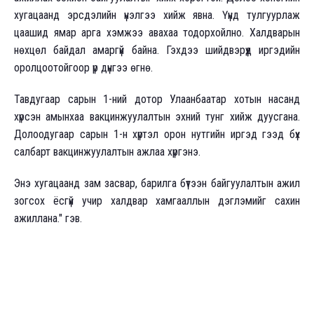
хугацаанд эрсдэлийн үнэлгээ хийж явна. Үүнд тулгуурлаж
цаашид ямар арга хэмжээ авахаа тодорхойлно. Халдварын
нөхцөл байдал амаргүй байна. Гэхдээ шийдвэрүүд иргэдийн
оролцоотойгоор үр дүнгээ өгнө.
Тавдугаар сарын 1-ний дотор Улаанбаатар хотын насанд
хүрсэн амынхаа вакцинжуулалтын эхний тунг хийж дуусгана.
Долоодугаар сарын 1-н хүртэл орон нутгийн иргэд гээд бүх
салбарт вакцинжуулалтын ажлаа хүргэнэ.
Энэ хугацаанд зам засвар, барилга бүтээн байгуулалтын ажил
зогсох ёсгүй учир халдвар хамгааллын дэглэмийг сахин
ажиллана." гэв.