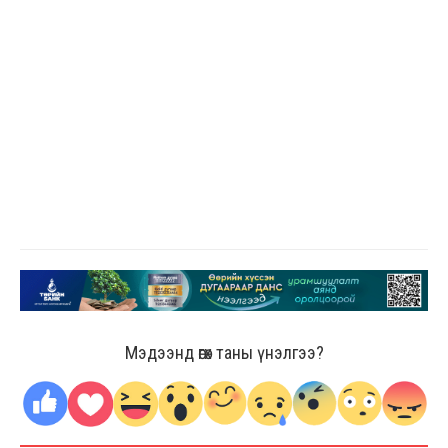
Мэдээнд өгөх таны үнэлгээ?