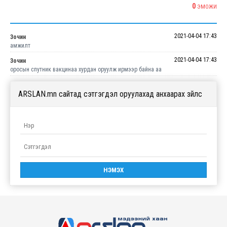
0
ЭМОЖИ
2021-04-04 17:43
Зочин
амжилт
2021-04-04 17:43
Зочин
оросын спутник вакцинаа хурдан оруулж ирмээр байна аа
ARSLAN.mn сайтад сэтгэгдэл оруулахад анхаарах зүйлс