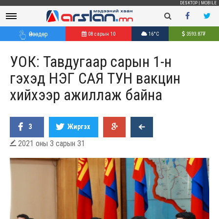
DESKTOP
|
MOBILE
Өнөөдөр
08 сарын 10
16°C
3593.87
₮
УОК: Тавдугаар сарын 1-н
гэхэд НЭГ САЯ ТУН вакцин
хийхээр ажиллаж байна
3
Жиргэх
2021 оны 3 сарын 31
