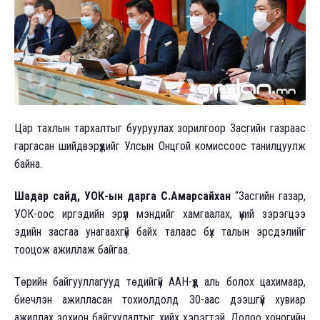
Цар тахлын тархалтыг бууруулах зорилгоор Засгийн газраас
гаргасан шийдвэрүүдийг Улсын Онцгой комиссоос танилцуулж
байна.
Шадар сайд, УОК-ын дарга С.Амарсайхан
“Засгийн газар,
УОК-оос иргэдийн эрүүл мэндийг хамгаалах, үүний зэрэгцээ
эдийн засгаа унагаахгүй байх талаас бүх талын эрсдэлийг
тооцож ажиллаж байгаа.
Төрийн байгууллагууд төдийгүй ААН-үүд аль болох цахимаар,
биечлэн ажилласан тохиолдолд 30-аас дээшгүй хувиар
ажиллах зохион байгуулалтыг хийх хэрэгтэй. Долоо хоногийн