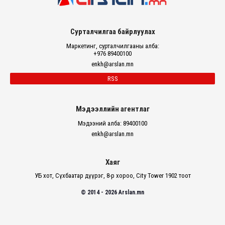
Сурталчилгаа байрлуулах
Маркетинг, сурталчилгааны алба:
+976 89400100
enkh@arslan.mn
RSS
Мэдээллийн агентлаг
Мэдээний алба: 89400100
enkh@arslan.mn
Хаяг
УБ хот, Сүхбаатар дүүрэг, 8-р хороо, City Tower 1902 тоот
© 2014 - 2026 Arslan.mn