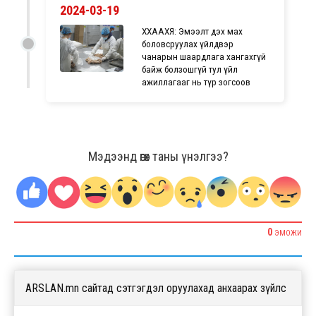
2024-03-19
ХХААХҮЯ: Эмээлт дэх мах
боловсруулах үйлдвэр
чанарын шаардлага хангахгүй
байж болзошгүй тул үйл
ажиллагааг нь түр зогсоов
Мэдээнд өгөх таны үнэлгээ?
0
ЭМОЖИ
ARSLAN.mn сайтад сэтгэгдэл оруулахад анхаарах зүйлс