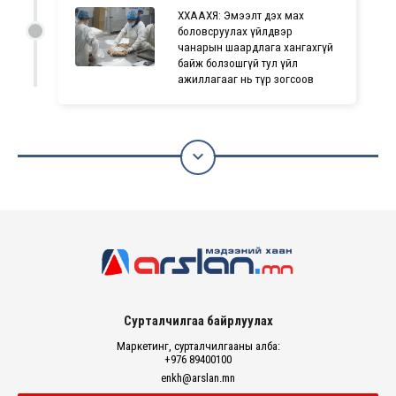
ХХААХҮЯ: Эмээлт дэх мах
боловсруулах үйлдвэр
чанарын шаардлага хангахгүй
байж болзошгүй тул үйл
ажиллагааг нь түр зогсоов

Сурталчилгаа байрлуулах
Маркетинг, сурталчилгааны алба:
+976 89400100
enkh@arslan.mn