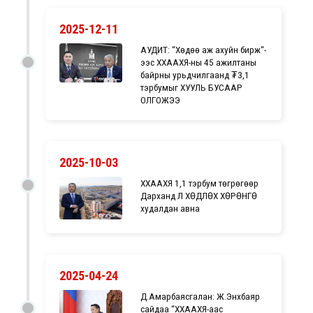
2025-12-11
АУДИТ: “Хөдөө аж ахуйн бирж“-
ээс ХХААХҮЯ-ны 45 ажилтаны
байрны урьдчилгаанд ₮3,1
тэрбумыг ХУУЛЬ БУСААР
ОЛГОЖЭЭ
2025-10-03
ХХААХҮЯ 1,1 тэрбум төгрөгөөр
Дарханд ҮЛ ХӨДЛӨХ ХӨРӨНГӨ
худалдан авна
2025-04-24
Д.Амарбаясгалан: Ж.Энхбаяр
сайдаа “ХХААХҮЯ-аас