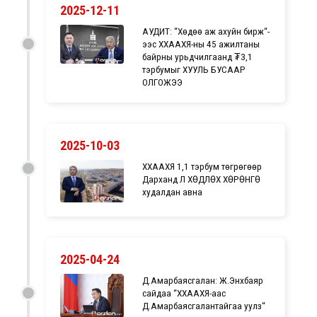
2025-12-11
АУДИТ: “Хөдөө аж ахуйн бирж“-
ээс ХХААХҮЯ-ны 45 ажилтаны
байрны урьдчилгаанд ₮3,1
тэрбумыг ХУУЛЬ БУСААР
ОЛГОЖЭЭ
2025-10-03
ХХААХҮЯ 1,1 тэрбум төгрөгөөр
Дарханд ҮЛ ХӨДЛӨХ ХӨРӨНГӨ
худалдан авна
2025-04-24
Д.Амарбаясгалан: Ж.Энхбаяр
сайдаа “ХХААХҮЯ-аас
Д.Амарбаясгалантайгаа уулз“