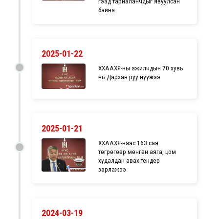
гээд тариаланчдыг явуулсан
байна
2025-01-22
ХХААХҮЯ-ны ажилчдын 70 хувь
нь Дархан руу нүүжээ
2025-01-21
ХХААХҮЯ-наас 163 сая
төгрөгөөр мөнгөн аяга, цом
худалдан авах тендер
зарлажээ
2024-03-19