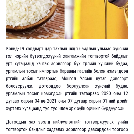
Ковид-19 халдварт цар тахлын нөхцөл байдлын улмаас хүнсний
гол нэрийн бүтээгдэхүүний хангамжийн тогтвортой байдлыг
урт хугацаанд хангах зорилгоор бүх төрлийн хүнсний будаа,
ургамлын тосыг импортын барааны гаалийн болон нэмэгдсэн
өртгийн албан татвараас; Монгол Улсын нутаг дэвсгэрт
боловсруулж, дотооддоо борлуулсан хүнсний будаа,
ургамлын тосыг нэмэгдсэн өртгийн татвараас 2020 оны 12
дугаар сарын 04-нөөс 2021 оны 07 дугаар сарын 01-ний өдрийг
хүртэлх хугацаанд тус тус чөлөөлөх эрх зүйн орчныг бүрдүүлсэн.
Дотоодын зах зээлд нийлүүлэлтийг тогтворжуулах, үнийн
тогтвортой байдлыг хадгалах зорилгоор давхардсан тоогоор