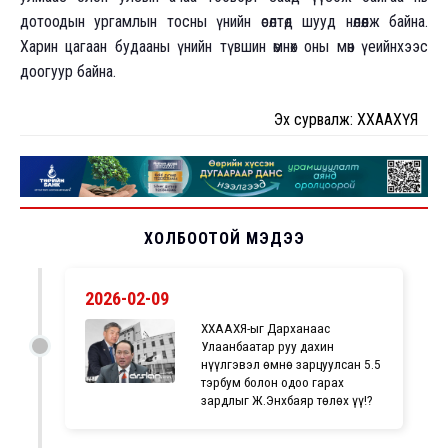
дотоодын ургамлын тосны үнийн өсөлтөд шууд нөлөөлж байна.
Харин цагаан будааны үнийн түвшин өмнөх оны мөн үеийнхээс
доогуур байна.
Эх сурвалж: ХХААХҮЯ
ХОЛБООТОЙ МЭДЭЭ
2026-02-09
ХХААХҮЯ-ыг Дарханаас
Улаанбаатар руу дахин
нүүлгэвэл өмнө зарцуулсан 5.5
тэрбум болон одоо гарах
зардлыг Ж.Энхбаяр төлөх үү!?