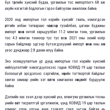
бүх төрлийн хүнсний будаа, ургамлын тос импортлогч 68 аж
ахуйн нэгжтэй бодлогын гэрээ байгуулан ажиллаж байна.
2020 онд импортын гол нэрийн хүнсийг гааль, нэмэгдсэн
өртгийн албан татвараас чөлөөлснөөр тухайлбал, цагаан будааны
импорт өмнөх онтой харьцуулбал 11.2 мянган тонн, ургамлын
тос 4.3 мянган тонноор тус тус өссөн. 2021 оны эхний хоёр
сарын байдлаар эдгээр бүтээгдэхүүний импорт өмнөх оны мөн
үеэс дунджаар 2.8 дахин илүү байна.
Энэ зохицуулалтын үр дүнд импортын гол нэрийн хүнсний
нийлүүлэлтийг нэмэгдүүлэхээс гадна КОВИД-19 цар тахлын
болзошгүй эрсдэлээс сэргийлж, нөөцийн тогтвортой байдлыг
хангах замаар үнийн хэт өсөлтөөс хамгаалах нөхцөлийг бүрдүүлж
байна.
Дэлхийн зах зээл дээр хүнсний үнэ, ялангуяа ургамлын тосны
үнийн өсөлт тасралтгүй үргэлжилж, үүнд КОВИД-19 цар тахлын
улмаас олон улсын ачаа тээвэрт саад үүсэж байгаа нь