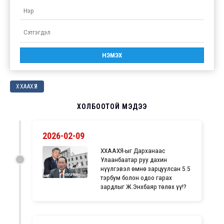
ХХААХҮЯ
ХОЛБООТОЙ МЭДЭЭ
2026-02-09
ХХААХҮЯ-ыг Дарханаас
Улаанбаатар руу дахин
нүүлгэвэл өмнө зарцуулсан 5.5
тэрбум болон одоо гарах
зардлыг Ж.Энхбаяр төлөх үү!?