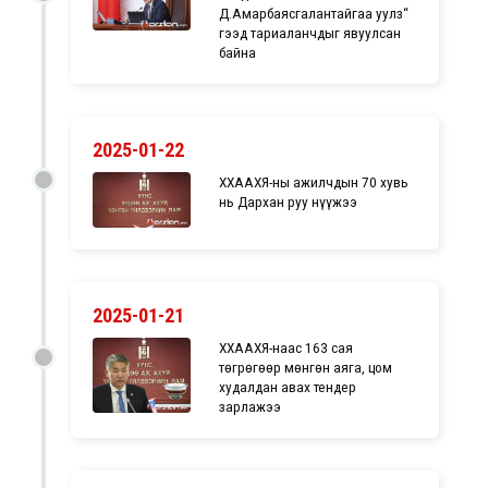
Д.Амарбаясгалантайгаа уулз“
гээд тариаланчдыг явуулсан
байна
2025-01-22
ХХААХҮЯ-ны ажилчдын 70 хувь
нь Дархан руу нүүжээ
2025-01-21
ХХААХҮЯ-наас 163 сая
төгрөгөөр мөнгөн аяга, цом
худалдан авах тендер
зарлажээ