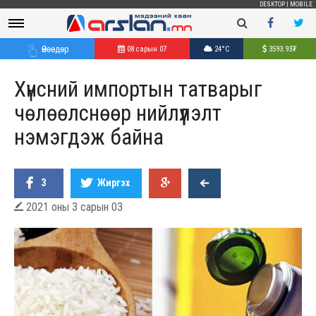
DESKTOP
|
MOBILE
Өнөөдөр
08 сарын 07
24°C
3593.93
₮
Хүнсний импортын татварыг
чөлөөлснөөр нийлүүлэлт
нэмэгдэж байна
3
Жиргэх
2021 оны 3 сарын 03
