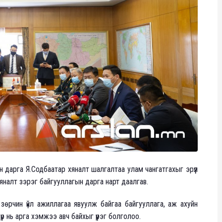
дарга Я.Содбаатар хяналт шалгалтаа улам чангатгахыг эрүүл
яналт зэрэг байгууллагын дарга нарт даалгав.
өрчин үйл ажиллагаа явуулж байгаа байгууллага, аж ахуйн
 нь арга хэмжээ авч байхыг үүрэг болголоо.