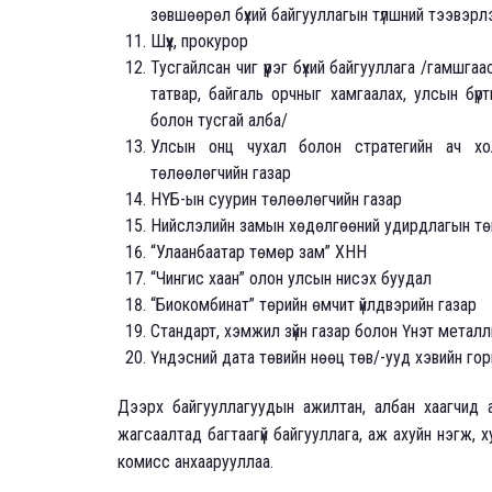
зөвшөөрөл бүхий байгууллагын түлшний тээвэрл
Шүүх, прокурор
Тусгайлсан чиг үүрэг бүхий байгууллага /гамшгаа
татвар, байгаль орчныг хамгаалах, улсын бүр
болон тусгай алба/
Улсын онц чухал болон стратегийн ач хол
төлөөлөгчийн газар
НҮБ-ын суурин төлөөлөгчийн газар
Нийслэлийн замын хөдөлгөөний удирдлагын тө
“Улаанбаатар төмөр зам” ХНН
“Чингис хаан” олон улсын нисэх буудал
“Биокомбинат” төрийн өмчит үйлдвэрийн газар
Стандарт, хэмжил зүйн газар болон Үнэт метал
Үндэсний дата төвийн нөөц төв/-ууд хэвийн го
Дээрх байгууллагуудын ажилтан, албан хаагчид а
жагсаалтад багтаагүй байгууллага, аж ахуйн нэгж, х
комисс анхаарууллаа.