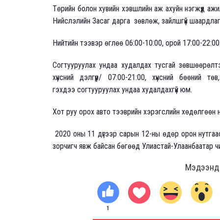
Төрийн болон хувийн хэвшлийн аж ахуйн нэгжүүд аж
Нийслэлийн Засаг дарга зөвлөж, зайлшгүй шаардлаг
Нийтийн тээвэр өглөө 06:00-10:00, орой 17:00-22:00
Согтууруулах ундаа худалдах тусгай зөвшөөрөлтэй
хүнсний дэлгүүр/ 07:00-21:00, хүнсний бөөний тө
гэхдээ согтууруулах ундаа худалдахгүй юм.
Хот руу орох авто тээврийн хэрэгслийн хөдөлгөөн 
2020 оны 11 дүгээр сарын 12-ны өдөр орон нутгаа
зорчигч явж байсан бөгөөд Улиастай-Улаанбаатар чи
Мэдээнд ө
1