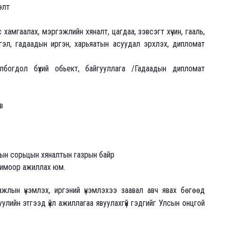
элт
с хамгаалах, мэргэжлийн хяналт, цагдаа, зэвсэгт хүчин, гааль,
тгэл, гадаадын иргэн, харьяатын асуудал эрхлэх, дипломат
богдол бүхий обьект, байгууллага /Гадаадын дипломат
в
лын сорьцын хяналтын газрын байр
римоор ажиллах юм.
жлын үнэмлэх, иргэний үнэмлэхээ заавал авч явах бөгөөд
уулийн этгээд үйл ажиллагаа явуулахгүй гэдгийг Улсын онцгой