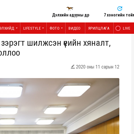
Дэлхийн адууны өдөр
7 хоногийн той
ЭЛХИЙД
LIFESTYLE
ФОТО
ВИДЕО
ЯРИЛЦЛАГА
LIVE
 зэрэгт шилжсэн үеийн хяналт,
оллоо
2020 оны 11 сарын 12
