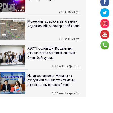
22 цаг 36 минут
Монелийн гудамжны авто замын
хөдөлгөөнийг өнөөдөр орой хаана
23 цаг 13 минут
ХӨСҮТ болон ШУТИС хамтын
ажиллагаагаа өргөжүүлж, санамж
бичиг байгууллаа
2026 оны 8 сарын 06
Нэгдүгээр эмнэлэг Жинаны их
сургуулийн эмнэлэгтэй хамтын
ажиллагааны санамж бичиг...
2026 оны 8 сарын 06
Нийслэлийн ИТХ-аар “Сэлбэ
ухаалаг хот”, агаарын бохирдол
зэрэг асуудлыг хэлэлцэж ...