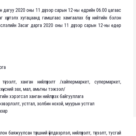
 дагуу 2020 оны 11 дүгээр сарын 12-ны өдрийн 06.00 цагаас
 хүртэлх хугацаанд гамшгаас хамгаалах бүх нийтийн бэлэн
слэлийн Засаг дарга 2020 оны 11 дүгээр сарын 12-ны өдөр
рга
түгээлт, ханган нийлүүлэлт /хайпермаркет, супермаркет,
, хүнсний зах, мал, амьтны тэжээл/
гийн хэрэгсэл ханган нийлүүлэх байгууллага
ээвэрлэлт, устгал, золбин нохой, муурын устгал
азар
он баяжуулсан түлшний үйлдвэрлэл, нийлүүлэлт, түгээлт, тусгай