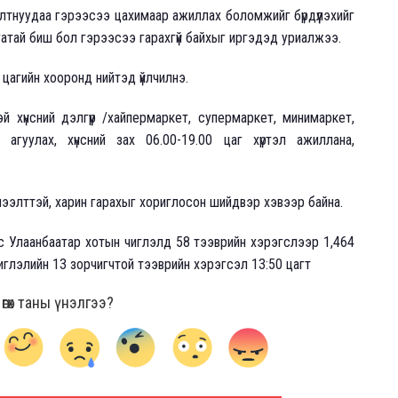
илтнуудаа гэрээсээ цахимаар ажиллах боломжийг бүрдүүлэхийг
атай биш бол гэрээсээ гарахгүй байхыг иргэдэд уриалжээ.
 цагийн хооронд нийтэд үйлчилнэ.
 хүнсний дэлгүүр /хайпермаркет, супермаркет, минимаркет,
в, агуулах, хүнсний зах 06.00-19.00 цаг хүртэл ажиллана,
нээлттэй, харин гарахыг хориглосон шийдвэр хэвээр байна.
с Улаанбаатар хотын чиглэлд 58 тээврийн хэрэгслээр 1,464
глэлийн 13 зорчигчтой тээврийн хэрэгсэл 13:50 цагт
гөх таны үнэлгээ?