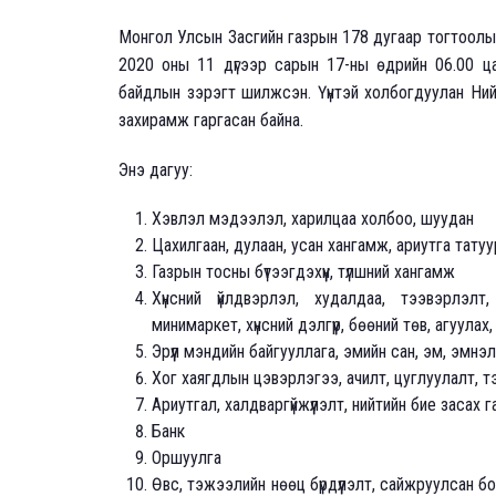
Монгол Улсын Засгийн газрын 178 дугаар тогтоолын
2020 оны 11 дүгээр сарын 17-ны өдрийн 06.00 цаг
байдлын зэрэгт шилжсэн. Үүнтэй холбогдуулан Ний
захирамж гаргасан байна.
Энэ дагуу:
Хэвлэл мэдээлэл, харилцаа холбоо, шуудан
Цахилгаан, дулаан, усан хангамж, ариутга татуу
Газрын тосны бүтээгдэхүүн, түлшний хангамж
Хүнсний үйлдвэрлэл, худалдаа, тээвэрлэлт, 
минимаркет, хүнсний дэлгүүр, бөөний төв, агуулах
Эрүүл мэндийн байгууллага, эмийн сан, эм, эмнэл
Хог хаягдлын цэвэрлэгээ, ачилт, цуглуулалт, т
Ариутгал, халдваргүйжүүлэлт, нийтийн бие засах г
Банк
Оршуулга
Өвс, тэжээлийн нөөц бүрдүүлэлт, сайжруулсан бол