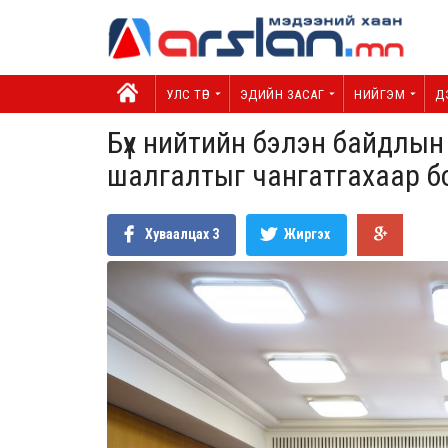
УЛС ТӨР
ЭДИЙН ЗАСАГ
НИЙГЭМ
Д
Бүх нийтийн бэлэн байдлын
шалгалтыг чангатгахаар б
Хуваалцах
3
Жиргэх