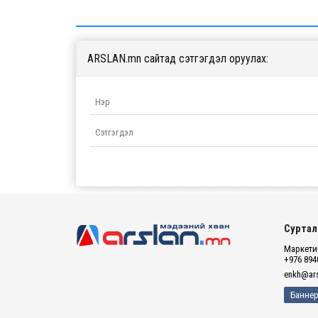
ARSLAN.mn сайтад сэтгэгдэл оруулах:
Суртал
Маркетин
+976 894
enkh@ars
Баннер