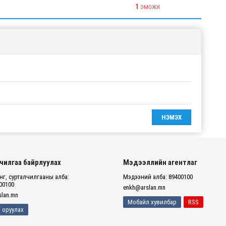
1
ЭМОЖИ
чилгаа байрлуулах
Мэдээллийн агентлаг
г, сурталчилгааны алба:
Мэдээний алба: 89400100
00100
enkh@arslan.mn
lan.mn
Мобайл хувилбар
RSS
 оруулах