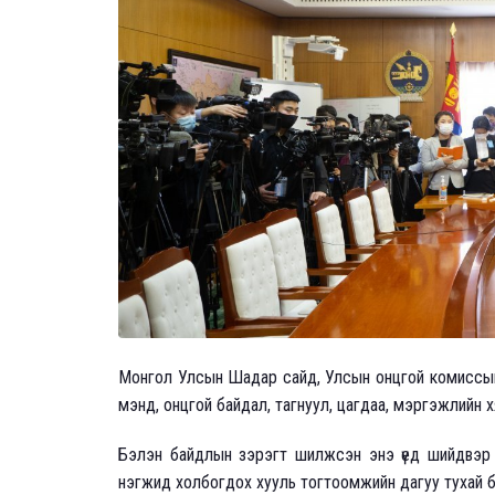
Монгол Улсын Шадар сайд, Улсын онцгой комиссын 
мэнд, онцгой байдал, тагнуул, цагдаа, мэргэжлийн х
Бэлэн байдлын зэрэгт шилжсэн энэ үед шийдвэр з
нэгжид холбогдох хууль тогтоомжийн дагуу тухай бүр