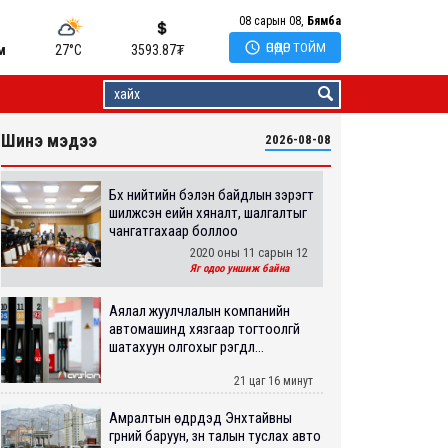
08 сарын 08,
Бямба

ӨНӨӨДӨР ТОЙМ
м
27°C
3593.87
₮
Шинэ мэдээ
2026-08-08
Бүх нийтийн бэлэн байдлын зэрэгт
шилжсэн үеийн хяналт, шалгалтыг
чангатгахаар боллоо
2020 оны 11 сарын 12
Яг одоо уншиж байна
Аялал жуулчлалын компанийн
автомашинд хязгаар тогтоолгүй
шатахуун олгохыг үүрэгдл...
21 цаг 16 минут
Амралтын өдрүүдэд Энхтайвны
гүүрний баруун, зүүн талын туслах авто