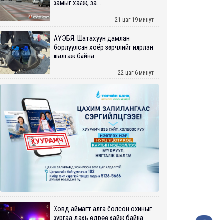
замыг хааж, за...
21 цаг 19 минут
АҮЭБЯ: Шатахуун дамлан
борлуулсан хоёр зөрчлийг илрүүлэн
шалгаж байна
22 цаг 6 минут
Ховд аймагт алга болсон охиныг
зургаа дахь өдрөө хайж байна