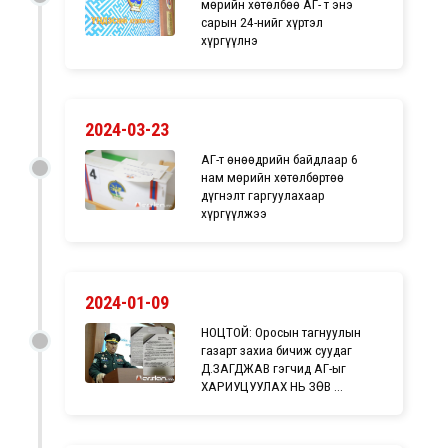
мөрийн хөтөлбөө ҮАГ- т энэ
сарын 24-нийг хүртэл
хүргүүлнэ
2024-03-23
ҮАГ-т өнөөдрийн байдлаар 6
нам мөрийн хөтөлбөртөө
дүгнэлт гаргуулахаар
хүргүүлжээ
2024-01-09
НОЦТОЙ: Оросын тагнуулын
газарт захиа бичиж суудаг
Д.ЗАГДЖАВ гэгчид ҮАГ-ыг
ХАРИУЦУУЛАХ НЬ ЗӨВ ҮҮ...