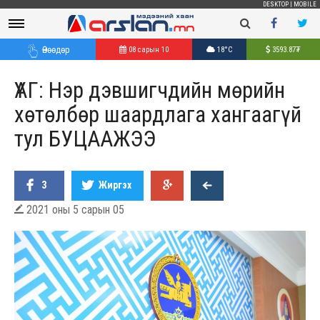
DESKTOP
|
MOBILE
Өнөөдөр
08 сарын 10
18°C
3593.87
₮
ҮАГ: Нэр дэвшигчдийн мөрийн
хөтөлбөр шаардлага хангаагүй
тул БУЦААЖЭЭ
3
Жиргэх
2021 оны 5 сарын 05
