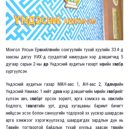
Монгол Улсын Ерөнхийлөгчийн сонгуулийн тухай хуулийн 33.4-д
заасны дагуу УИХ-д суудалтай намуудын нэр дэвшигчид 5
дугаар сарын 2-ны өдөр Үндэсний аудитын газарт мөрийн хөтөлбөрөө
хүргүүлсэн.
Үндэсний аудитын газар МАН-аас 1, АН-аас 2, Хөдөлмөрийн
Үндэсний Намаас 1 нийт дөрвөн нэр дэвшигчийн мөрийн хөтөлбөрийг
хүлээн авч, хөтөлбөрт орсон зорилт, арга хэмжээ нь хөгжлийн
бодлого, төлөвлөлтийн урт, дунд хугацааны баримт бичигт
нийцсэн эсэх болон санхүүгийн тодорхой эх үүсвэр шаардсан
арга хэмжээг хэрэгжүүлэхэд шаардагдах зардлын дүн нь
Төсвийн тогтвортой байдлын тухай хуульд заасан төсвийн