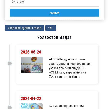
Үндэсний аудитын газар
ҮАГ
ХОЛБООТОЙ МЭДЭЭ
2026-06-26
ҮАГ: ТӨХК-иудын захирлын
цалин, орлогыг жилээр нь авч
үзэхэд хамгийн өндөр нь
₮778.8 сая, дараагийнх нь
₮234 сая төгрөг байна
2024-04-22
Бие даан нэр дэвшигчид