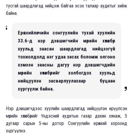
тусгай шаардлагад нийцэж байгаа эсэх талаар аудитыг хийж
байна.
Ерөнхийлөгчийн сонгуулийн тухай хуулийн
33.6-д нэр дэвшигчийн мөрийн хөтөлбөр
хуульд заасан шаардлагад нийцээгүй
тохиолдолд нэг удаа засах боломж олгоно
хэмээн заасны дагуу нэр дэвшигчдийн
мөрийн хөтөлбөрийг холбогдох хуульд
нийцүүлэн засварлуулахаар буцаан
хүргүүлж байна.
Нэр дэвшигчдээс хуулийн шаардлагад нийцүүлэн ирүүлсэн
мөрийн хөтөлбөрийг Үндэсний аудитын газар дахин хянаж, 5
дугаар сарын 5-ны дотор Сонгуулийн ерөнхий хороонд
хүргүүлнэ.