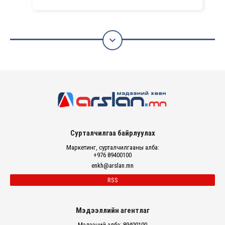

Сурталчилгаа байрлуулах
Маркетинг, сурталчилгааны алба:
+976 89400100
enkh@arslan.mn
RSS
Мэдээллийн агентлаг
Мэдээний алба: 89400100