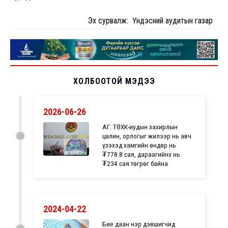
Эх сурвалж: Үндэсний аудитын газар
ХОЛБООТОЙ МЭДЭЭ
2026-06-26
ҮАГ: ТӨХК-иудын захирлын
цалин, орлогыг жилээр нь авч
үзэхэд хамгийн өндөр нь
₮778.8 сая, дараагийнх нь
₮234 сая төгрөг байна
2024-04-22
Бие даан нэр дэвшигчид