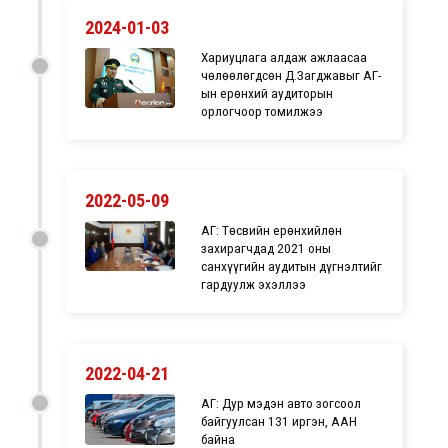
2024-01-03
Хариуцлага алдаж ажлаасаа
чөлөөлөгдсөн Д.Загджавыг ҮАГ-
ын ерөнхий аудиторын
орлогчоор томилжээ
2022-05-09
ҮАГ: Төсвийн ерөнхийлөн
захирагчдад 2021 оны
санхүүгийн аудитын дүгнэлтийг
гардуулж эхэллээ
2022-04-21
ҮАГ: Дур мэдэн авто зогсоол
байгуулсан 131 иргэн, ААН
байна