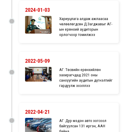
2024-01-03
Хариуцлага алдаж ажлаасаа
чөлөөлөгдсөн Д.Загджавыг ҮАГ-
ын ерөнхий аудиторын
орлогчоор томилжээ
2022-05-09
ҮАГ: Төсвийн ерөнхийлөн
захирагчдад 2021 оны
санхүүгийн аудитын дүгнэлтийг
гардуулж эхэллээ
2022-04-21
ҮАГ: Дур мэдэн авто зогсоол
байгуулсан 131 иргэн, ААН
байна