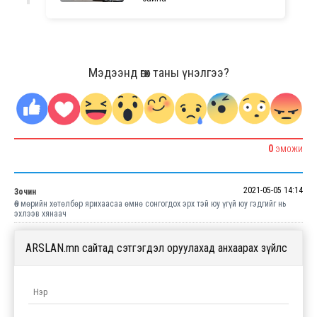
Мэдээнд өгөх таны үнэлгээ?
0
ЭМОЖИ
2021-05-05 14:14
Зочин
Өө мөрийн хөтөлбөр ярихаасаа өмнө сонгогдох эрх тэй юу үгүй юу гэдгийг нь
эхлээв хянаач
ARSLAN.mn сайтад сэтгэгдэл оруулахад анхаарах зүйлс