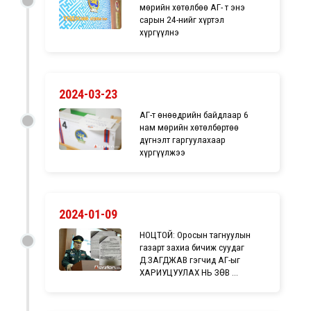
мөрийн хөтөлбөө ҮАГ- т энэ
сарын 24-нийг хүртэл
хүргүүлнэ
2024-03-23
ҮАГ-т өнөөдрийн байдлаар 6
нам мөрийн хөтөлбөртөө
дүгнэлт гаргуулахаар
хүргүүлжээ
2024-01-09
НОЦТОЙ: Оросын тагнуулын
газарт захиа бичиж суудаг
Д.ЗАГДЖАВ гэгчид ҮАГ-ыг
ХАРИУЦУУЛАХ НЬ ЗӨВ ҮҮ...