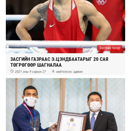
Засгийн газар
ЗАСГИЙН ГАЗРААС Э.ЦЭНДБААТАРЫГ 20 САЯ
ТӨГРӨГӨӨР ШАГНАЛАА


2021 оны 9 сарын 27
нийтэлсэн:
админ