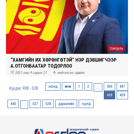
Сонгууль
“ХАМГИЙН ИХ ХӨРӨНГӨТЭЙ“ НЭР ДЭВШИГЧЭЭР
А.ОТГОНБААТАР ТОДОРЛОО


2021 оны 9 сарын 21
нийтэлсэн:
админ
эхэнд
өмнөх
1
2
436
437
...
Хуудас 438 - 528
438
439
440
527
528
дараагийн
сүүлд
..