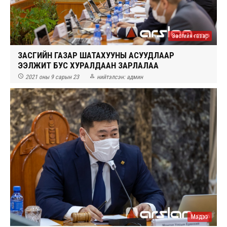
Засгийн газар
ЗАСГИЙН ГАЗАР ШАТАХУУНЫ АСУУДЛААР
ЭЭЛЖИТ БУС ХУРАЛДААН ЗАРЛАЛАА


2021 оны 9 сарын 23
нийтэлсэн:
админ
Мэдээ