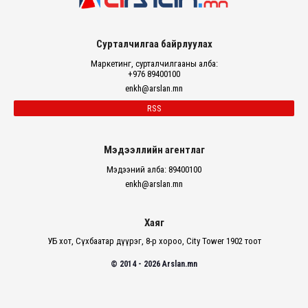
Сурталчилгаа байрлуулах
Маркетинг, сурталчилгааны алба:
+976 89400100
enkh@arslan.mn
RSS
Мэдээллийн агентлаг
Мэдээний алба: 89400100
enkh@arslan.mn
Хаяг
УБ хот, Сүхбаатар дүүрэг, 8-р хороо, City Tower 1902 тоот
© 2014 - 2026 Arslan.mn