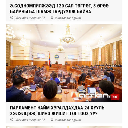
Э.СОДНОМПИЛЖЭЭД 120 САЯ ТӨГРӨГ, 3 ӨРӨӨ
БАЙРНЫ БАТЛАМЖ ГАРДУУЛЖ БАЙНА


2021 оны 9 сарын 27
нийтэлсэн:
админ
Уих
ПАРЛАМЕНТ НАЙМ ХУРАЛДАХДАА 24 ХУУЛЬ
ХЭЛЭЛЦЭЖ, ШИНЭ ЖИШИГ ТОГТООХ УУ?


2021 оны 9 сарын 27
нийтэлсэн:
админ