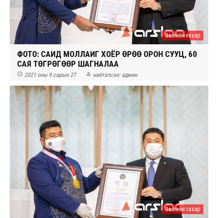
Засгийн газар
ФОТО: САИД МОЛЛАИГ ХОЁР ӨРӨӨ ОРОН СУУЦ, 60
САЯ ТӨГРӨГӨӨР ШАГНАЛАА


2021 оны 9 сарын 27
нийтэлсэн:
админ
Засгийн газар