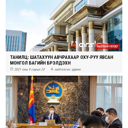
Засгийн газар
ТАНИЛЦ: ШАТАХУУН АВЧРАХААР ОХУ-РУУ ЯВСАН
МОНГОЛ БАГИЙН БҮРЭЛДЭХҮҮН


2021 оны 9 сарын 23
нийтэлсэн:
админ