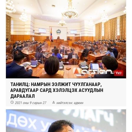
Уих
ТАНИЛЦ: НАМРЫН ЭЭЛЖИТ ЧУУЛГАНААР,
АРАВДУГААР САРД ХЭЛЭЛЦЭХ АСУУДЛЫН
ДАРААЛАЛ


2021 оны 9 сарын 27
нийтэлсэн:
админ