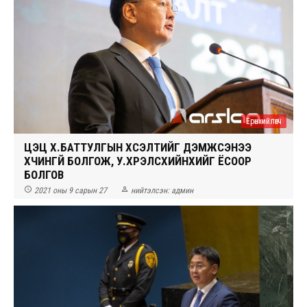
Ерөнхийлөгч
ЦЭЦ Х.БАТТУЛГЫН ХҮСЭЛТИЙГ ДЭМЖСЭНЭЭ
ХҮЧИНГҮЙ БОЛГОЖ, У.ХҮРЭЛСҮХИЙНХИЙГ ЁСООР
БОЛГОВ


2021 оны 9 сарын 27
нийтэлсэн:
админ