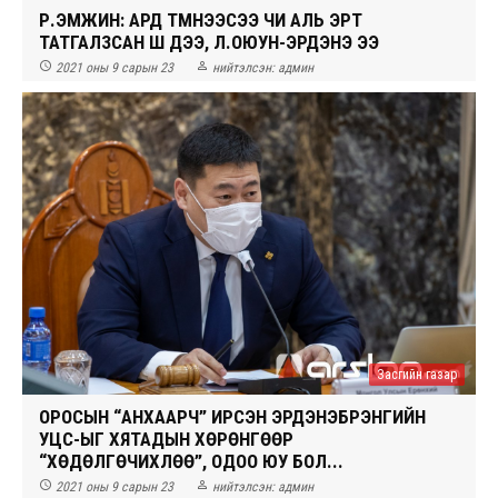
Р.ЭМҮЖИН: АРД ТҮМНЭЭСЭЭ ЧИ АЛЬ ЭРТ
ТАТГАЛЗСАН ШҮҮ ДЭЭ, Л.ОЮУН-ЭРДЭНЭ ЭЭ


2021 оны 9 сарын 23
нийтэлсэн:
админ
Засгийн газар
ОРОСЫН “АНХААРЧ” ИРСЭН ЭРДЭНЭБҮРЭНГИЙН
УЦС-ЫГ ХЯТАДЫН ХӨРӨНГӨӨР
“ХӨДӨЛГӨЧИХЛӨӨ”, ОДОО ЮУ БОЛ...


2021 оны 9 сарын 23
нийтэлсэн:
админ