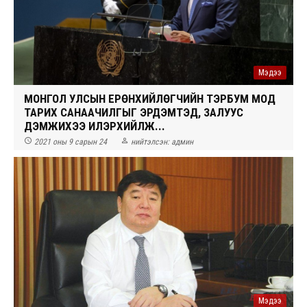
Мэдээ
МОНГОЛ УЛСЫН ЕРӨНХИЙЛӨГЧИЙН ТЭРБУМ МОД
ТАРИХ САНААЧИЛГЫГ ЭРДЭМТЭД, ЗАЛУУС
ДЭМЖИХЭЭ ИЛЭРХИЙЛЖ...


2021 оны 9 сарын 24
нийтэлсэн:
админ
Мэдээ