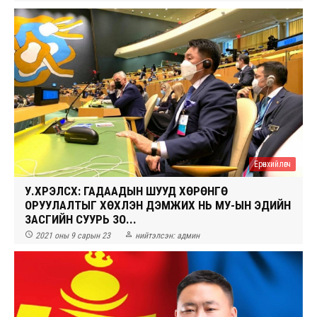
Ерөнхийлөгч
У.ХҮРЭЛСҮХ: ГАДААДЫН ШУУД ХӨРӨНГӨ
ОРУУЛАЛТЫГ ХӨХҮҮЛЭН ДЭМЖИХ НЬ МУ-ЫН ЭДИЙН
ЗАСГИЙН СУУРЬ ЗО...


2021 оны 9 сарын 23
нийтэлсэн:
админ