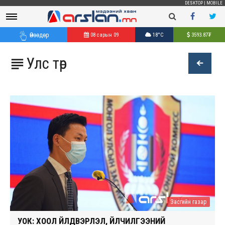
DESKTOP
|
MOBILE
Өнөөдөр
08 сарын 09
18°C
3593.87
₮
Улс төр

Засгийн газар
УОК: ХООЛ ҮЙЛДВЭРЛЭЛ, ҮЙЛЧИЛГЭЭНИЙ