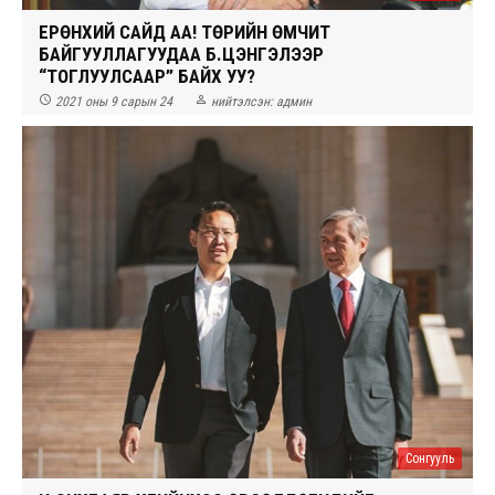
ЕРӨНХИЙ САЙД АА! ТӨРИЙН ӨМЧИТ
БАЙГУУЛЛАГУУДАА Б.ЦЭНГЭЛЭЭР
“ТОГЛУУЛСААР” БАЙХ УУ?


2021 оны 9 сарын 24
нийтэлсэн:
админ
Сонгууль