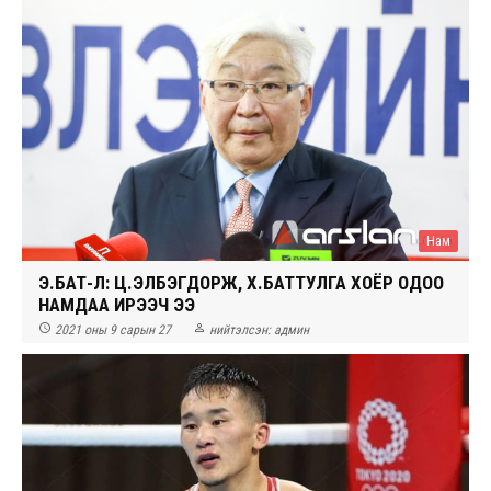
Нам
Э.БАТ-ҮҮЛ: Ц.ЭЛБЭГДОРЖ, Х.БАТТУЛГА ХОЁР ОДОО
НАМДАА ИРЭЭЧ ЭЭ


2021 оны 9 сарын 27
нийтэлсэн:
админ