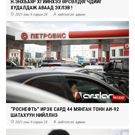
Н.ЭНХБАЯР ХҮҮГИЙНХЭЭ ӨРСӨЛДӨГЧДИЙГ
ХУДАЛДАЖ АВААД ЭХЛЭВ ҮҮ!


2021 оны 9 сарын 24
нийтэлсэн:
админ
Мэдээ
“РОСНЕФТЬ” ИРЭХ САРД 44 МЯНГАН ТОНН АИ-92
ШАТАХУУН НИЙЛҮҮЛНЭ


2021 оны 9 сарын 23
нийтэлсэн:
админ