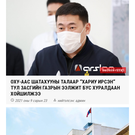
Засгийн газар
ОХУ-ААС ШАТАХУУНЫ ТАЛААР “ХАРИУ ИРСЭН“
ТУЛ ЗАСГИЙН ГАЗРЫН ЭЭЛЖИТ БУС ХУРАЛДААН
ХОЙШИЛЖЭЭ


2021 оны 9 сарын 23
нийтэлсэн:
админ