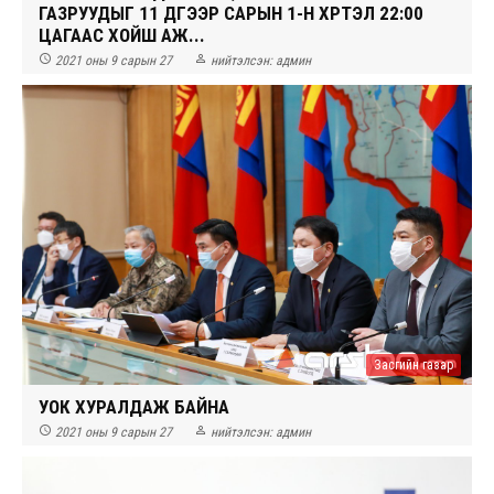
ГАЗРУУДЫГ 11 ДҮГЭЭР САРЫН 1-Н ХҮРТЭЛ 22:00
ЦАГААС ХОЙШ АЖ...


2021 оны 9 сарын 27
нийтэлсэн:
админ
Засгийн газар
УОК ХУРАЛДАЖ БАЙНА


2021 оны 9 сарын 27
нийтэлсэн:
админ