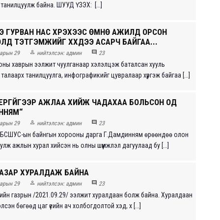
 танилцуулж байна. ШУУД ҮЗЭХ: [...]
ДЭЭ ГУРВАН НАС ХҮРЭХЭЭС ӨМНӨ АЖИЛД ОРСОН
Д ТЭТГЭМЖИЙГ ХҮҮХДЭЭ АСАРЧ БАЙГАА...


арын 29
нийтэлсэн:
админ
23
оны хаврын ээлжит чуулганаар хэлэлцэж баталсан хууль
алаарх танилцуулга, инфографикийг цувралаар хүргэж байгаа [...]
ЕРГҮЙГЭЭР АЖЛАА ХИЙЖ ЧАДАХАА БОЛЬСОН ОД
ННЯМ“


арын 29
нийтэлсэн:
админ
23
н, БСШУС-ын байнгын хорооны дарга Г.Дамдинням өрөөндөө олон
лж ажлын хурал хийсэн нь олны шүүмжлэл дагуулаад бу [...]
ГАЗАР ХУРАЛДАЖ БАЙНА


арын 29
нийтэлсэн:
админ
23
ийн газрын /2021.09.29/ ээлжит хуралдаан болж байна. Хуралдаан
лсэн бөгөөд цаг үеийн ач холбогдолтой хэд, х [...]