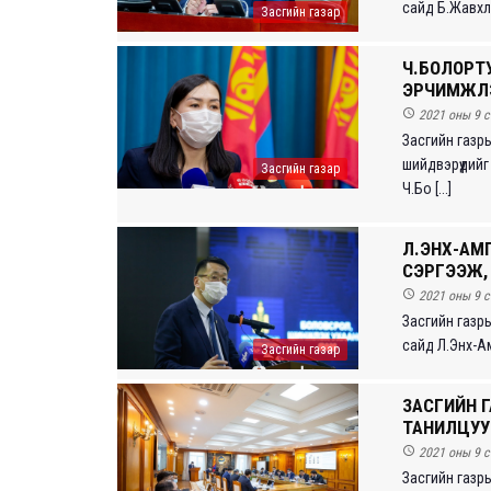
сайд Б.Жавхла
Засгийн газар
Ч.БОЛОРТ
ЭРЧИМЖҮҮ

2021 оны 9 с
Засгийн газр
шийдвэрүүдий
Засгийн газар
Ч.Бо [...]
Л.ЭНХ-АМГ
СЭРГЭЭЖ, 

2021 оны 9 с
Засгийн газр
сайд Л.Энх-Ам
Засгийн газар
ЗАСГИЙН 
ТАНИЛЦУУ

2021 оны 9 с
Засгийн газр