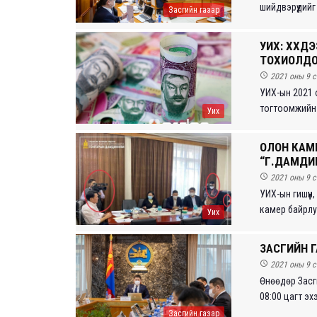
шийдвэрүүдийг
Засгийн газар
УИХ: ХҮҮХ
ТОХИОЛДОЛ

2021 оны 9 с
УИХ-ын 2021 
тогтоомжийн т
Уих
ОЛОН КАМ
“Г.ДАМДИ

2021 оны 9 с
УИХ-ын гишүү
камер байрлуу
Уих
ЗАСГИЙН 

2021 оны 9 с
Өнөөдөр Засг
08:00 цагт эхэ
Засгийн газар