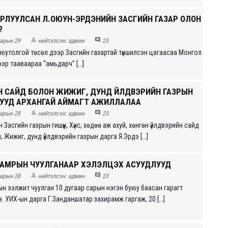
УРЛУУЛСАН Л.ОЮУН-ЭРДЭНИЙН ЗАСГИЙН ГАЗАР ОЛОН
?


арын 29
нийтэлсэн:
админ
23
Оюутолгой төсөл дээр Засгийн газартай түншилсэн цагаасаа Монгол
ээр тааваараа “амьдарч” [...]
ЙН САЙД БОЛОН ЖИЖИГ, ДУНД ҮЙЛДВЭРИЙН ГАЗРЫН
УУД АРХАНГАЙ АЙМАГТ АЖИЛЛАЛАА


арын 28
нийтэлсэн:
админ
23
Засгийн газрын гишүүн, Хүнс, хөдөө аж ахуй, хөнгөн үйлдвэрийн сайд
 Жижиг, дунд үйлдвэрийн газрын дарга Я.Эрдэ [...]
НАМРЫН ЧУУЛГАНААР ХЭЛЭЛЦЭХ АСУУДЛУУД


арын 28
нийтэлсэн:
админ
23
н ээлжит чуулган 10 дугаар сарын нэгэн буюу баасан гарагт
. УИХ-ын дарга Г.Занданшатар захирамж гаргаж, 20 [...]