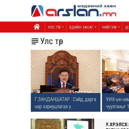
УЛС ТӨР
ЭДИЙН ЗАСАГ
НИЙГЭМ
Д
Улс төр

Г.ЗАНДАНШАТАР : Сайд, дарга
УИХ-ын на
нар хариуцлагаа у...
чуулганыг 1
У.ХҮРЭЛСҮ