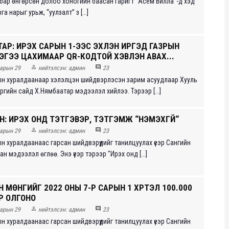
бар өнгөрсөн долоо хоногийн баасан гаригт “Асем Вилла”-д хэд
а нарыг урьж, “уулзалт” з [...]
АР: ИРЭХ САРЫН 1-ЭЭС ЭХЛЭН ИРГЭД ГАЗРЫН
ЭГЭЭ ЦАХИМААР QR-КОДТОЙ ХЭВЛЭН АВАХ...


арын 29
нийтэлсэн:
админ
23
ын хуралдаанаар хэлэлцэн шийдвэрлэсэн зарим асуудлаар Хууль
эргийн сайд Х.Нямбаатар мэдээлэл хийлээ. Тэрээр [...]
: ИРЭХ ОНД ТЭТГЭВЭР, ТЭТГЭМЖ “НЭМЭХГҮЙ“


арын 29
нийтэлсэн:
админ
23
н хуралдаанаас гарсан шийдвэрүүдийг танилцуулах үеэр Сангийн
н мэдээлэл өглөө. Энэ үеэр тэрээр "Ирэх онд [...]
ИЙН МӨНГИЙГ 2022 ОНЫ 7-Р САРЫН 1 ХҮРТЭЛ 100.000
Р ОЛГОНО


арын 29
нийтэлсэн:
админ
23
н хуралдаанаас гарсан шийдвэрүүдийг танилцуулах үеэр Сангийн