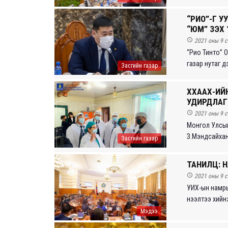
“РИО”-Г У
“ЮМ” ҮЗЭХ ҮҮ

2021 оны 9 с
“Рио Тинто” 
газар нутаг д
Засгийн газар
ХХААХҮ-И
УДИРДЛАГ

2021 оны 9 с
Монгол Улсын 
З.Мэндсайхан,
Засгийн газар
ТАНИЛЦ: 

2021 оны 9 с
УИХ-ын намры
нээлтээ хийнэ
Мэдээ