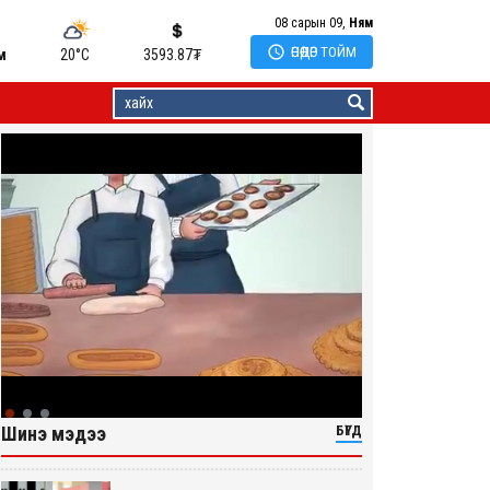
08 сарын 09,
Ням

ӨНӨӨДӨР ТОЙМ
м
20°C
3593.87
₮
Шинэ мэдээ
БҮГД