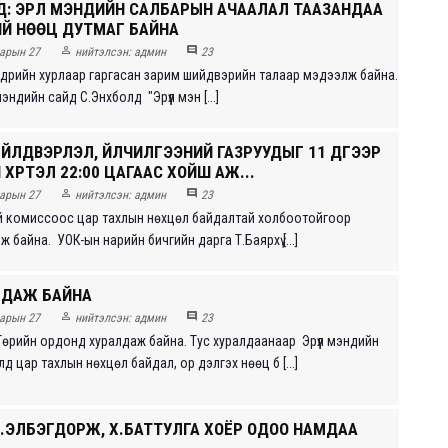
Д: ЭРҮҮЛ МЭНДИЙН САЛБАРЫН АЧААЛАЛ ТААЗАНДАА
ИЙ НӨӨЦ ДУТМАГ БАЙНА


арын 27
нийтэлсэн:
админ
23
дрийн хурлаар гаргасан зарим шийдвэрийн талаар мэдээлж байна.
 мэндийн сайд С.Энхболд "Эрүүл мэн [...]
 ҮЙЛДВЭРЛЭЛ, ҮЙЛЧИЛГЭЭНИЙ ГАЗРУУДЫГ 11 ДҮГЭЭР
 ХҮРТЭЛ 22:00 ЦАГААС ХОЙШ АЖ...


арын 27
нийтэлсэн:
админ
23
 комиссоос цар тахлын нөхцөл байдалтай холбоотойгоор
 байна. УОК-ын нарийн бичгийн дарга Т.Баярхү [...]
ЛДАЖ БАЙНА


арын 27
нийтэлсэн:
админ
23
Төрийн ордонд хуралдаж байна. Тус хуралдаанаар Эрүүл мэндийн
д цар тахлын нөхцөл байдал, ор дэлгэх нөөц б [...]
: Ц.ЭЛБЭГДОРЖ, Х.БАТТУЛГА ХОЁР ОДОО НАМДАА