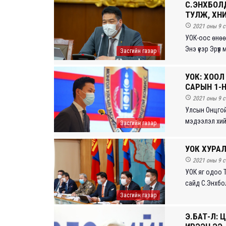
С.ЭНХБОЛ
ТУЛЖ, ХҮН

2021 оны 9 с
УОК-оос өнөө
Энэ үеэр Эрүүл
Засгийн газар
УОК: ХООЛ
САРЫН 1-Н

2021 оны 9 с
Улсын Онцгой
мэдээлэл хийж
Засгийн газар
УОК ХУРА

2021 оны 9 с
УОК яг одоо 
сайд С.Энхбол
Засгийн газар
Э.БАТ-ҮҮЛ