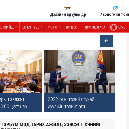
Дэлхийн адууны өдөр
7 хоногийн той
ЭЛХИЙД
LIFESTYLE
ФОТО
ВИДЕО
ЯРИЛЦЛАГА
LIVE
мрын ээлжит
2022 оны төсвийн тухай
0:00 цагт нээ...
хуулийн төсвийг өргөн ...
Х: ТЭРБУМ МОД ТАРИХ АЖИЛД ЗЭВСЭГТ ХҮЧНИЙГ