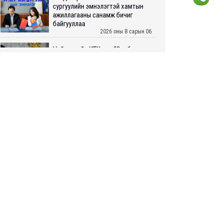
сургуулийн эмнэлэгтэй хамтын
ажиллагааны санамж бичиг
байгууллаа
2026 оны 8 сарын 06
Нийслэлийн ИТХ-аар “Сэлбэ
ухаалаг хот”, агаарын бохирдол
зэрэг асуудлыг хэлэлцэж байна
2026 оны 8 сарын 06
БИЧЛЭГ: Завьт эргүүлүүд голд
LIVE
живж байсан иргэнийг аврав
2026 оны 8 сарын 06
Нэгдүгээр хорооллын арын
автозамыг өнөөдөр 23:00 цагаас
хаана
2026 оны 8 сарын 06
Д.Амарбаясгалан: Шатахууны
хомдсол бол өөрөө төрийн