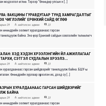
н мэдээлэл өглөө. Тэрээр "Өнөөдөр улсын н [...]
УЯА: ВАКЦИНЫ ГУРАВДУГААР ТУНД ХАМРАГДАЛТЫГ
ЛЭХ ЧИГЛЭЛИЙГ ЕРӨНХИЙ САЙД ӨГЛӨӨ


арын 29
нийтэлсэн:
админ
23
ын өнөөдрийн ээлжит хуралдаанаас гарсан
г танилцуулж байна. Энэ үеэр Ерөнхий сайдын хэвлэлийн төлөөлөгч
АЛАН: ХЭД ХЭДЭН ХҮРЭЭЛЭНГИЙН ҮЙЛ АЖИЛЛАГААГ
ТАРХИ, СЭТГЭЛ СУДЛАЛЫН ХҮРЭЭЛЭ...


арын 29
нийтэлсэн:
админ
23
ын хуралдаанаас гарсан шийдвэрийг танилцуулж байна. БШУ-ы
галан: Өнөөдрийн хурлаар хүрээлэн их, дээд су [...]
ГАЗРЫН ХУРАЛДААНААС ГАРСАН ШИЙДВЭРИЙГ
ЛЖ БАЙНА


арын 29
нийтэлсэн:
админ
23
ын өнөөдрийн ээлжит хуралдаанаас гарсан