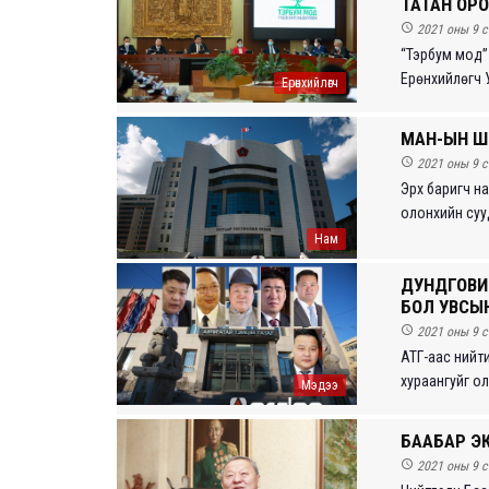
ТАТАН ОР

2021 оны 9 с
“Тэрбум мод”
Ерөнхийлөгч У
Ерөнхийлөгч
МАН-ЫН Ш

2021 оны 9 с
Эрх баригч н
олонхийн сууд
Нам
ДУНДГОВИ
БОЛ УВСЫН

2021 оны 9 с
АТГ-аас нийт
хураангуйг о
Мэдээ
БААБАР Э

2021 оны 9 с