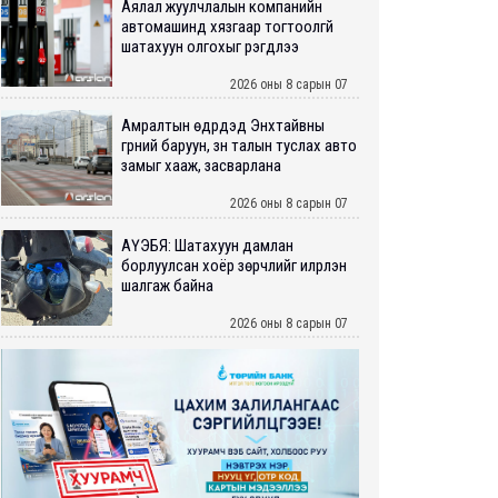
Аялал жуулчлалын компанийн
автомашинд хязгаар тогтоолгүй
шатахуун олгохыг үүрэгдлээ
2026 оны 8 сарын 07
Амралтын өдрүүдэд Энхтайвны
гүүрний баруун, зүүн талын туслах авто
замыг хааж, засварлана
2026 оны 8 сарын 07
АҮЭБЯ: Шатахуун дамлан
борлуулсан хоёр зөрчлийг илрүүлэн
шалгаж байна
2026 оны 8 сарын 07