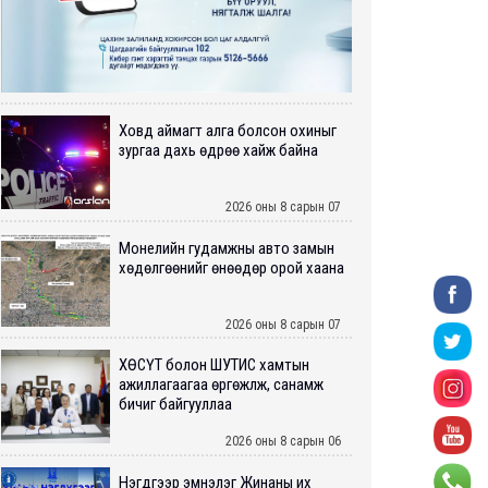
Ховд аймагт алга болсон охиныг
зургаа дахь өдрөө хайж байна
2026 оны 8 сарын 07
Монелийн гудамжны авто замын
хөдөлгөөнийг өнөөдөр орой хаана
2026 оны 8 сарын 07
ХӨСҮТ болон ШУТИС хамтын
ажиллагаагаа өргөжүүлж, санамж
бичиг байгууллаа
2026 оны 8 сарын 06
Нэгдүгээр эмнэлэг Жинаны их