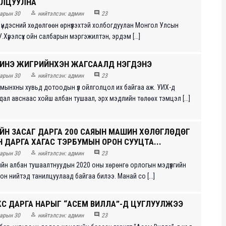
ОЛЦУУЛНА


арын 30
нийтэлсэн:
админ
23
 үндэсний хөдөлгөөн өрнүүлэхтэй холбогдуулан Монгол Улсын
.Хүрэлсүх ойн салбарын мэргэжилтэн, эрдэм [...]
ИНЭ ЖИГҮҮРИЙНХЭН ЖАГСААЛД НЭГДЭНЭ


арын 30
нийтэлсэн:
админ
23
амынхны хувьд дотоодын үл ойлголцол их байгаа аж. УИХ-д
ал авснаас хойш албан тушаал, эрх мэдлийн төлөөх тэмцэл [...]
ЙН ЗАСАГ ДАРГА 200 САЯЫН МАШИН ХӨЛӨГЛӨДӨГ
 ДАРГА ХАГАС ТЭРБУМЫН ОРОН СУУЦТА...


арын 30
нийтэлсэн:
админ
23
ийн албан тушаалтнуудын 2020 оны хөрөнгө орлогын мэдүүлгийн
лон нийтэд танилцуулаад байгаа билээ. Манай со [...]
КС ДАРГА НАРЫГ “АСЕМ ВИЛЛА”-Д ЦУГЛУУЛЖЭЭ


арын 30
нийтэлсэн:
админ
23