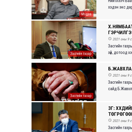
Нийтлэлч Баа
хэдэн экс дарг
Мэдээ
Х.НЯМБААТ
ГЭРЧИЛГЭ

2021 оны 9 с
Засгийн газр
зүй, дотоод х
Засгийн газар
Б.ЖАВХЛАН

2021 оны 9 с
Засгийн газры
сайд Б.Жавхла
Засгийн газар
ЗГ: ХҮҮХД
ТӨГРӨГӨӨ

2021 оны 9 с
Засгийн газры