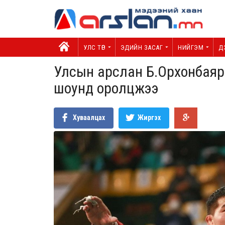
УЛС ТӨР
ЭДИЙН ЗАСАГ
НИЙГЭМ
Д
Улсын арслан Б.Орхонбаяр “N
шоунд оролцжээ
Хуваалцах
Жиргэх