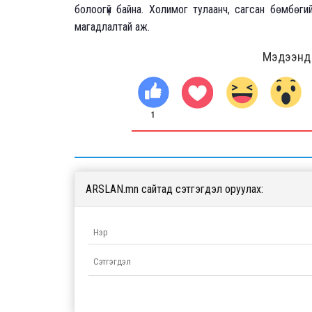
болоогүй байна. Холимог тулаанч, сагсан бөмбөги
магадлалтай аж.
Мэдээнд ө
1
ARSLAN.mn сайтад сэтгэгдэл оруулах: