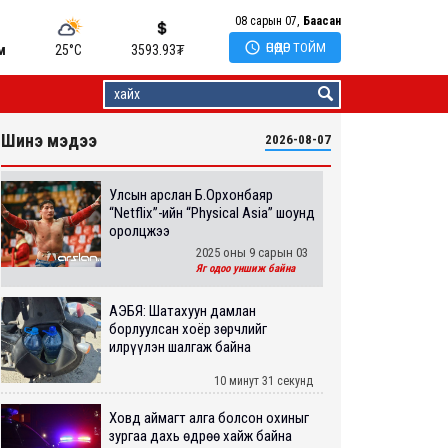
08 сарын 07,
Баасан

ӨНӨӨДӨР ТОЙМ
м
25°C
3593.93
₮
Шинэ мэдээ
2026-08-07
Улсын арслан Б.Орхонбаяр
“Netflix”-ийн “Physical Asia” шоунд
оролцжээ
2025 оны 9 сарын 03
Яг одоо уншиж байна
АҮЭБЯ: Шатахуун дамлан
борлуулсан хоёр зөрчлийг
илрүүлэн шалгаж байна
10 минут 31 секунд
Ховд аймагт алга болсон охиныг
зургаа дахь өдрөө хайж байна