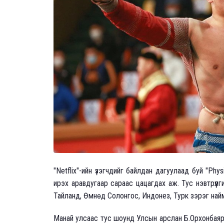
"Netflix"-ийн үзэгчдийг байлдан дагуулаад буй "Phys
ирэх аравдугаар сараас цацагдах аж. Тус нэвтрүүлг
Тайланд, Өмнөд Солонгос, Индонез, Турк зэрэг на
Манай улсаас тус шоунд Улсын арслан Б.Орхонбаяр