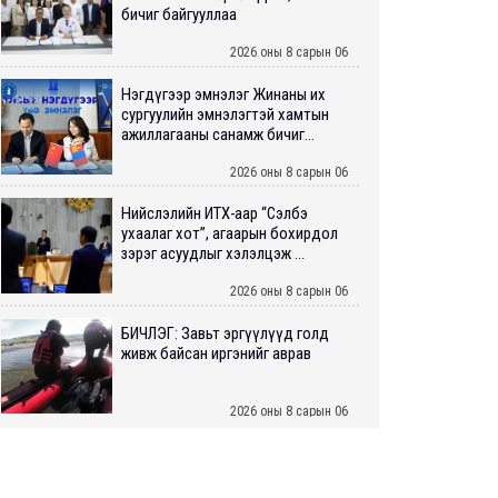
бичиг байгууллаа
2026 оны 8 сарын 06
Нэгдүгээр эмнэлэг Жинаны их
сургуулийн эмнэлэгтэй хамтын
ажиллагааны санамж бичиг...
2026 оны 8 сарын 06
Нийслэлийн ИТХ-аар “Сэлбэ
ухаалаг хот”, агаарын бохирдол
зэрэг асуудлыг хэлэлцэж ...
2026 оны 8 сарын 06
БИЧЛЭГ: Завьт эргүүлүүд голд
живж байсан иргэнийг аврав
2026 оны 8 сарын 06
Нэгдүгээр хорооллын арын
автозамыг өнөөдөр 23:00 цагаас
хаана