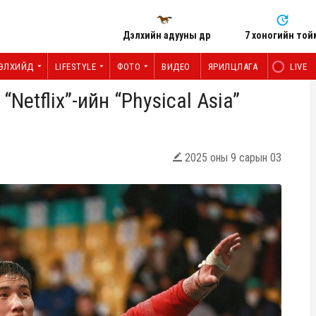
Дэлхийн адууны өдөр
7 хоногийн той
ЭЛХИЙД
LIFESTYLE
ФОТО
ВИДЕО
ЯРИЛЦЛАГА
LIVE
etflix”-ийн “Physical Asia”
2025 оны 9 сарын 03
