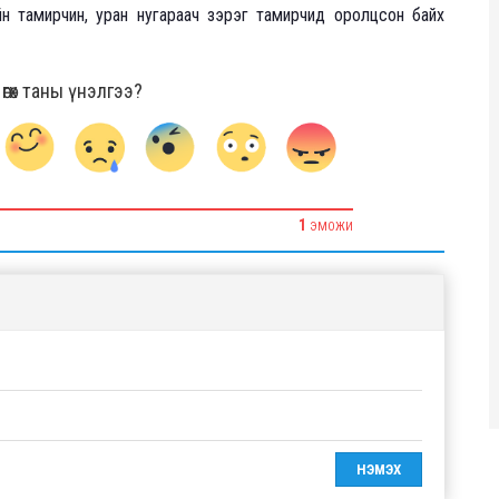
йн тамирчин, уран нугараач зэрэг тамирчид оролцсон байх
гөх таны үнэлгээ?
1
ЭМОЖИ