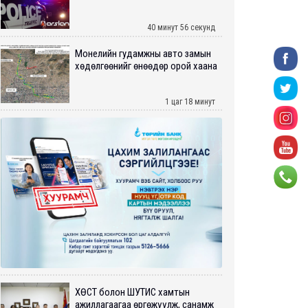
40 минут 56 секунд
Монелийн гудамжны авто замын
хөдөлгөөнийг өнөөдөр орой хаана
1 цаг 18 минут
ХӨСҮТ болон ШУТИС хамтын
ажиллагаагаа өргөжүүлж, санамж