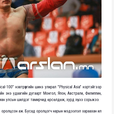
ical-100" нэвтрүүлгийн шинэ улирал "Physical Asia" нэртэйгээр
ийн энэ удаагийн дугаарт Монгол, Япон, Австрали, Филиппин,
йман улсын шилдэг тамирчид өрсөлдөж, хурд хүчээ сорьжээ.
 оролцсон аж. Бусад оролцогч нарын мэдээлэл хараахан ил