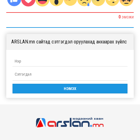
0
ЭМОЖИ
ARSLAN.mn сайтад сэтгэгдэл оруулахад анхаарах зүйлс