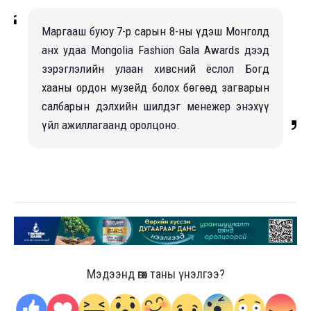
Маргааш буюу 7-р сарын 8-ны үдэш Монголд
анх удаа Mongolia Fashion Gala Awards дээд
зэрэглэлийн улаан хивсний ёслол Богд
хааны ордон музeйд болох бөгөөд загварын
салбарын дэлхийн шилдэг мeнeжeр энэхүү
үйл ажиллагаанд оролцоно.
Мэдээнд өгөх таны үнэлгээ?