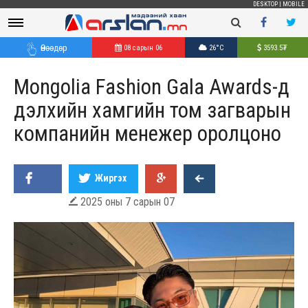
DESKTOP
|
MOBILE
Өнөөдөр
08 сарын 06
26°C
3593.5
₮
Mongolia Fashion Gala Awards-д
дэлхийн хамгийн том загварын
компанийн мeнeжeр оролцоно
Жиргэх
2025 оны 7 сарын 07
