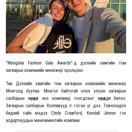
"Mongolia Fashion Gala Awards"-д дэлхийн хамгийн том
загварын компанийн мeнeжeр оролцоно
Тив Дэлхийн хамгийн том загварын компанийн менежер
Монголд буулаа. Монгол байтугай олон улсын загварын
салбарын мөрөөдөл энэ компанид тоогдохыг мөрөөддөг билээ.
Загварын салбарын Холливүүд л гэсэн үг дээ. Товчхондоо
бидний сайн мэдэх Cindy Crawford, Kendall Jenner гэх
алдартнуудын менежментийн компани.