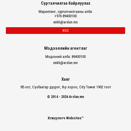
Сурталчилгаа байрлуулах
Маркетинг, сурталчилгааны алба:
+976 89400100
enkh@arslan.mn
RSS
Мэдээллийн агентлаг
Мэдээний алба: 89400100
enkh@arslan.mn
Хаяг
УБ хот, Сүхбаатар дүүрэг, 8-р хороо, City Tower 1902 тоот
© 2014 - 2026 Arslan.mn
Хөгжүүлэгч Websites™