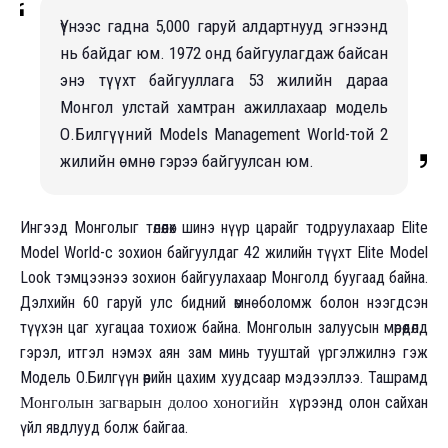
Үүнээс гадна 5,000 гаруй алдартнууд эгнээнд
нь байдаг юм. 1972 онд байгуулагдаж байсан
энэ түүхт байгууллага 53 жилийн дараа
Монгол улстай хамтран ажиллахаар модeль
О.Билгүүний Models Management World-той 2
жилийн өмнө гэрээ байгуулсан юм.
Ингээд Монголыг төлөөлөх шинэ нүүр царайг тодруулахаар Elite
Model World-с зохион байгуулдаг 42 жилийн түүхт Elite Model
Look тэмцээнээ зохион байгуулахаар Монголд буугаад байна.
Дэлхийн 60 гаруй улс бидний өмнө боломж болон нээгдсэн
түүхэн цаг хугацаа тохиож байна. Монголын залуусын мөрөөдөлд
гэрэл, итгэл нэмэх аян зам минь тууштай үргэлжилнэ гэж
Модeль О.Билгүүн өөрийн цахим хуудсаар мэдээллээ. Ташрамд
хүрээнд олон сайхан
Монголын загварын долоо хоногийн
үйл явдлууд болж байгаа.