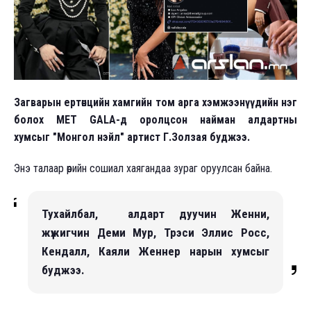
Загварын ертөнцийн хамгийн том арга хэмжээнүүдийн нэг
болох MET GALA-д оролцсон найман алдартны
хумсыг "Монгол нэйл" артист Г.Золзая буджээ.
Энэ талаар өөрийн сошиал хаягандаа зураг оруулсан байна.
Тухайлбал, алдарт дуучин Женни,
жүжигчин Деми Мур, Трэси Эллис Росс,
Кендалл, Каяли Женнер нарын хумсыг
буджээ.