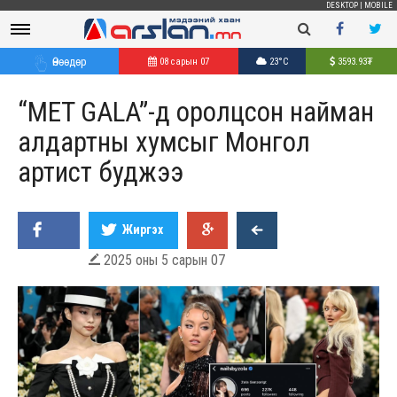
DESKTOP
|
MOBILE
Өнөөдөр
08 сарын 07
23°C
3593.93
₮
“MET GALA”-д оролцсон найман
алдартны хумсыг Монгол
артист буджээ
Жиргэх
2025 оны 5 сарын 07
