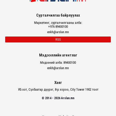
Сурталчилгаа байрлуулах
Маркетинг, сурталчилгааны алба:
+976 89400100
enkh@arslan.mn
RSS
Мэдээллийн агентлаг
Мэдээний алба: 89400100
enkh@arslan.mn
Хаяг
УБ хот, Сүхбаатар дүүрэг, 8-р хороо, City Tower 1902 тоот
© 2014 - 2026 Arslan.mn