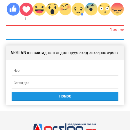
1
1
ЭМОЖИ
ARSLAN.mn сайтад сэтгэгдэл оруулахад анхаарах зүйлс