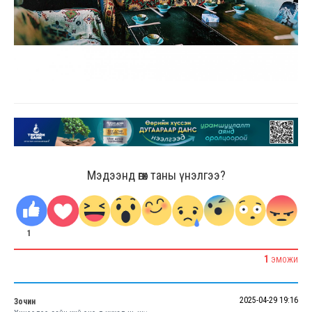
Мэдээнд өгөх таны үнэлгээ?
1
1
ЭМОЖИ
2025-04-29 19:16
Зочин