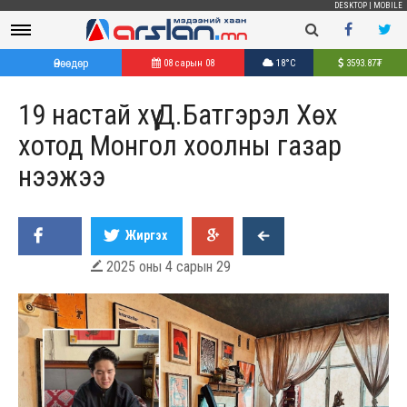
DESKTOP
|
MOBILE
Өнөөдөр
08 сарын 08
18°C
3593.87
₮
19 настай хүү Д.Батгэрэл Хөх
хотод Монгол хоолны газар
нээжээ
Жиргэх
2025 оны 4 сарын 29
