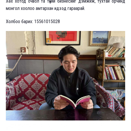
Хөх хотод очвол та түүний бизнесийг дэмжиж, тухтай орчинд
монгол хоолоо амтархан идээд гараарай.
Холбоо барих: 15561015028