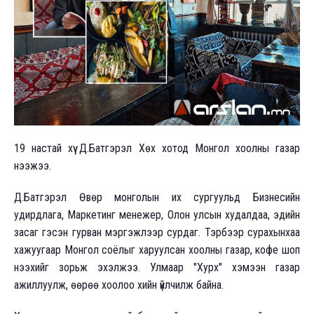
19 настай хүү Д.Батгэрэл Хөх хотод Монгол хоолны газар
нээжээ.
Д.Батгэрэл Өвөр монголын их сургуульд Бизнесийн
удирдлага, Маркетинг менежер, Олон улсын худалдаа, эдийн
засаг гэсэн гурван мэргэжлээр сурдаг. Тэрбээр сурахынхаа
хажуугаар Монгол соёлыг харуулсан хоолны газар, кофе шоп
нээхийг зорьж эхэлжээ. Улмаар "Хурх" хэмээн газар
ажиллуулж, өөрөө хоолоо хийн үйлчилж байна.