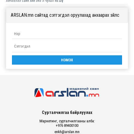
Хичээлээ сайн хий энэ л чухал нь шүү.
ARSLAN.mn сайтад сэтгэгдэл оруулахад анхаарах зүйлс
Сурталчилгаа байрлуулах
Маркетинг, сурталчилгааны алба:
+976 89400100
enkh@arslan.mn