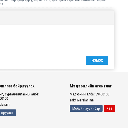
ккк
чилгаа байрлуулах
Мэдээллийн агентлаг
г, сурталчилгааны алба:
Мэдээний алба: 89400100
00100
enkh@arslan.mn
lan.mn
Мобайл хувилбар
RSS
 оруулах