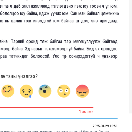
рөө л төл л дөө. 5 жил ажиллаад тэглэгдэнэ гэж юу гэсэн ч үг юм,
ололцоо юу байна, идэж уучих юм. Сан ман байвал цөлмөчихнө.
йнх нь цалин гэж инээдтэй юм байгаа ш дээ, энэ яригдаад
айна. Тэрний оронд төлж байгаа тэр мөнгөө цуглуулж байгаад
рмээр байна. Эд нарыг тэжээмээргүй байна. Бид эх орондоо
раа татчихдаг болоосой. Улс төр сонирхдоггүй ч үнэхээр
гөх таны үнэлгээ?
1
ЭМОЖИ
2025-01-29 10:51
өө мөнгөөр дээд сургууль, магистр, докторын зэрэгтэй болгосон. Гэхдээ