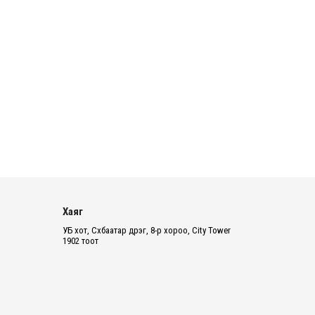
2026 оны 8 сарын 06
БИЧЛЭГ: Завьт эргүүлүүд голд живж
байсан иргэнийг аврав
2026 оны 8 сарын 06
Нэгдүгээр хорооллын арын
автозамыг өнөөдөр 23:00 цагаас
хаана
2026 оны 8 сарын 06
Д.Амарбаясгалан: Шатахууны
хомдсол бол өөрөө төрийн
Хаяг
бодлогын хомсдол
УБ хот, Сүхбаатар дүүрэг, 8-р хороо, City Tower
1902 тоот
2026 оны 8 сарын 06
АИ-92 авто бензиний үнэ 2840
төгрөг болж, өмнөх оны мөн үеэс 9.7
хувиар, өмнөх са...