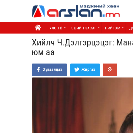
УЛС ТӨР
ЭДИЙН ЗАСАГ
НИЙГЭМ
Д
Хийлч Ч.Дэлгэрцэцэг: Мана
юм аа
Хуваалцах
Жиргэх