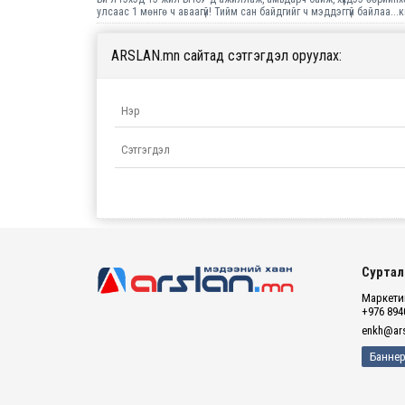
улсаас 1 мөнгө ч аваагүй! Тийм сан байдгийг ч мэддэггүй байлаа...
ARSLAN.mn сайтад сэтгэгдэл оруулах:
Суртал
Маркетин
+976 894
enkh@ars
Баннер