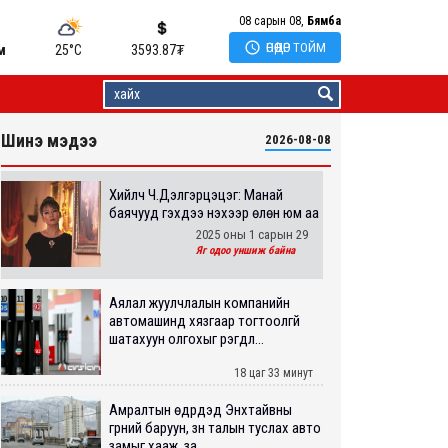
08 сарын 08,
Бямба

ӨНӨӨДӨР ТОЙМ
м
25°C
3593.87
₮
Шинэ мэдээ
2026-08-08
Хийлч Ч.Дэлгэрцэцэг: Манай
баячууд гэхдээ үнэхээр өлөн юм аа
2025 оны 1 сарын 29
Яг одоо уншиж байна
Аялал жуулчлалын компанийн
автомашинд хязгаар тогтоолгүй
шатахуун олгохыг үүрэгдл...
18 цаг 33 минут
Амралтын өдрүүдэд Энхтайвны
гүүрний баруун, зүүн талын туслах авто
замыг хааж, за...