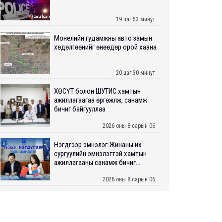
19 цаг 53 минут
Монелийн гудамжны авто замын
хөдөлгөөнийг өнөөдөр орой хаана
20 цаг 30 минут
ХӨСҮТ болон ШУТИС хамтын
ажиллагаагаа өргөжүүлж, санамж
бичиг байгууллаа
2026 оны 8 сарын 06
Нэгдүгээр эмнэлэг Жинаны их
сургуулийн эмнэлэгтэй хамтын
ажиллагааны санамж бичиг...
2026 оны 8 сарын 06
Нийслэлийн ИТХ-аар “Сэлбэ
ухаалаг хот”, агаарын бохирдол
зэрэг асуудлыг хэлэлцэж ...