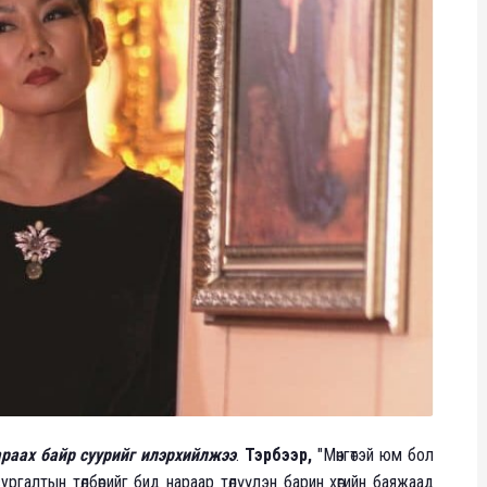
раах байр суурийг илэрхийлжээ
.
Тэрбээр,
"Мөнгөтэй юм бол
ргалтын төлбөрийг бид нараар төлүүлэн барин хөгийн баяжаад