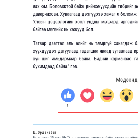
яах юм. Боломжтой байж өөрийнхөө хүүхдийн төлбөрийг өө
даварчихсан. Хуваагаад дээгүүрээ хамаг л боломж б
Улсын цэцэрлэгийн хоол ундны мөнгө, ард иргэди
байгаа мөнгөнийх нь хажууд бол.
Татвар даатгал аль алийг нь төлмөөргүй санагдаж б
хүүхдүүдээ дагуулаад гадагшаа яваад зугаалаад и
хүн шиг амьдармаар байна. Бидний карманаас га
бухимдаад байна." гэв.
Мэдээнд ө
1
Ц. Эрдэнэбат
Би л гэхэд 15 жил БНСУ-д ажиллаж, амьдарч байж, хүүхдээ өөрийнх