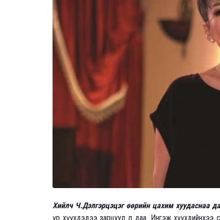
Хийлч Ч.Дэлгэрцэцэг өөрийн цахим хуудаснаа да
үр хүүхдэдээ зарцуул л даа. Ингэж хүүхдийнхээ су