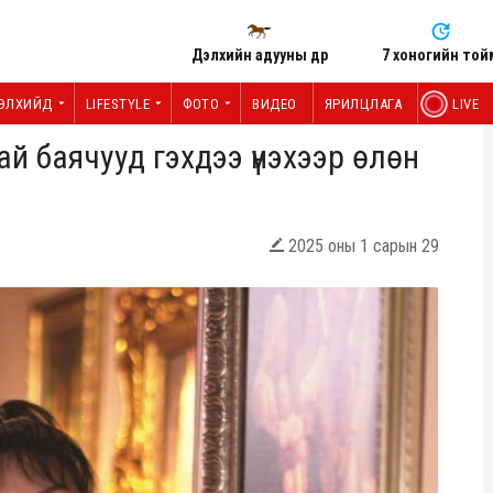
Дэлхийн адууны өдөр
7 хоногийн той
ЭЛХИЙД
LIFESTYLE
ФОТО
ВИДЕО
ЯРИЛЦЛАГА
LIVE
й баячууд гэхдээ үнэхээр өлөн
2025 оны 1 сарын 29
