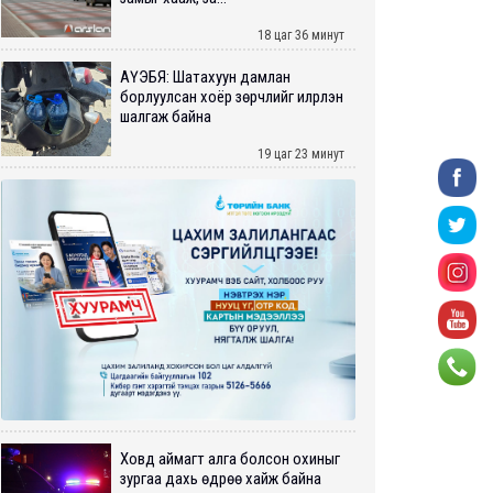
18 цаг 36 минут
АҮЭБЯ: Шатахуун дамлан
борлуулсан хоёр зөрчлийг илрүүлэн
шалгаж байна
19 цаг 23 минут
Ховд аймагт алга болсон охиныг
зургаа дахь өдрөө хайж байна