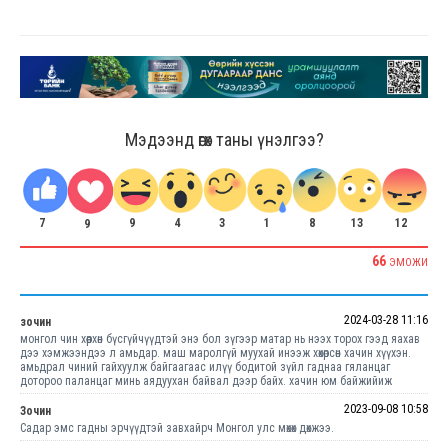
Мэдээнд өгөх таны үнэлгээ?
7
4
3
8
13
12
1
9
9
66
ЭМОЖИ
2024-03-28 11:16
зочин
монгол чин хөөрхөн бүсгүйчүүдтэй энэ бол зүгээр матар нь нээх торох гээд яахав
дээ хэмжээндээ л амьдар. маш маролгүй муухай инээж хөхөрсөн хачин хүүхэн.
амьдрал чиний гайхуулж байгаагаас илүү бодитой зүйл гаднаа гяланцаг
дотороо паланцаг минь аядуухан байвал дээр байх. хачин юм байжийиж
2023-09-08 10:58
Зочин
Садар эмс гадны эрчүүдтэй завхайрч Монгол улс мөхөх дөхжээ.