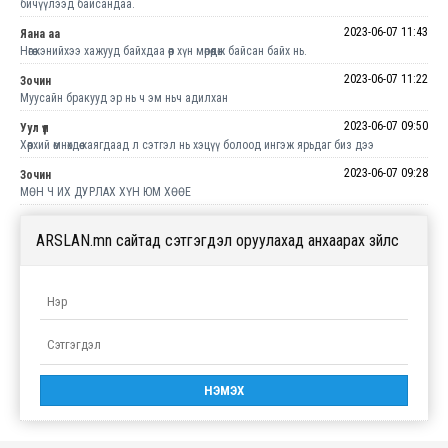
бичүүлээд байсандаа.
2023-06-07 11:43
Яана аа
Нөгөө хэнийхээ хажууд байхдаа өөр хүн мөрөөдөж байсан байх нь.
2023-06-07 11:22
Зочин
Муусайн бракууд эр нь ч эм ньч адилхан
2023-06-07 09:50
Уул үүл
Хөөрхий өмнөхдөө хаягдаад л сэтгэл нь хэцүү болоод ингэж ярьдаг биз дээ
2023-06-07 09:28
Зочин
МӨН Ч ИХ ДУРЛАХ ХҮН ЮМ ХӨӨЕ
ARSLAN.mn сайтад сэтгэгдэл оруулахад анхаарах зүйлс