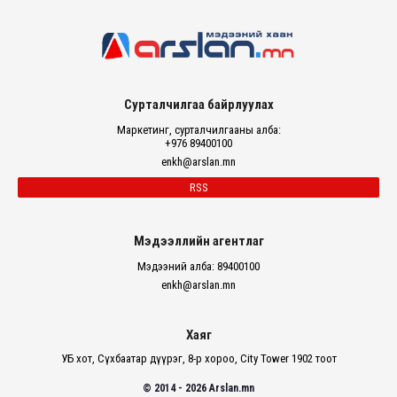
Сурталчилгаа байрлуулах
Маркетинг, сурталчилгааны алба:
+976 89400100
enkh@arslan.mn
RSS
Мэдээллийн агентлаг
Мэдээний алба: 89400100
enkh@arslan.mn
Хаяг
УБ хот, Сүхбаатар дүүрэг, 8-р хороо, City Tower 1902 тоот
© 2014 - 2026 Arslan.mn