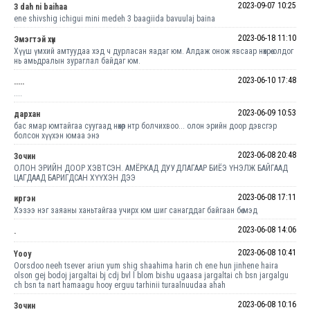
2023-09-07 10:25
3 dah ni baihaa
ene shivshig ichigui mini medeh 3 baagiida bavuulaj baina
2023-06-18 11:10
Эмэгтэй хүн
Хүүш үмхий амтуудаа хэд ч дурласан яадаг юм. Алдаж онож явсаар нөхрөө олдог
нь амьдралын зураглал байдаг юм.
2023-06-10 17:48
.....
....
2023-06-09 10:53
дархан
бас ямар юмтайгаа суугаад нөхөр нтр болчихвоо... олон эрийн доор дэвсгэр
болсон хүүхэн юмаа энэ
2023-06-08 20:48
Зочин
ОЛОН ЭРИЙН ДООР ХЭВТСЭН. АМЁРКАД ДУУДЛАГААР БИЁЭ ҮНЭЛЖ БАЙГААД
ЦАГДААД БАРИГДСАН ХҮҮХЭН ДЭЭ
2023-06-08 17:11
иргэн
Хэзээ нэг заяаны ханьтайгаа учирх юм шиг санагддаг байгаан бөө мэд
2023-06-08 14:06
.
2023-06-08 10:41
Yooy
Oorsdoo neeh tsever ariun yum shig shaahima harin ch ene hun jinhene haira
olson gej bodoj jargaltai bj cdj bvl l blom bishu ugaasa jargaltai ch bsn jargalgu
ch bsn ta nart hamaagu hooy erguu tarhinii turaalnuudaa ahah
2023-06-08 10:16
Зочин