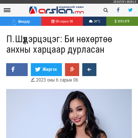
DESKTOP
|
MOBILE
Өнөөдөр
08 сарын 08
24°C
3593.87
₮
П.Шүүдэрцэцэг: Би нөхөртөө
анхны харцаар дурласан
Жиргэх
2023 оны 6 сарын 06
