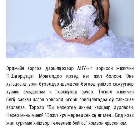
Эрдмийн зэргээ дээшлүүлэхээр АНУ-ыг зорьсон жүжигчин
П.Шүүдэрцэцэг Монголдоо ирээд нэг жил болсон. Энэ
хугацаанд уран бүтээлдээ шамдсан бөгөөд үүнийхээ хажуугаар
хувийн амьдралаа ч төвхнүүлээд авчээ. Тэгвэл жүжигчин
бүсгүй саяхан нэгэн хэвлэлд өгсөн ярилцлагадаа сүй тавьснаа
зарлалаа. Тэрээр "Би нөхөртөө анхны харцаар дурласан.
Нөхөр минь миний 13жил хүсч мөрөөдсөн хүн яг мөн... Бид ирэх
жил хуримаа хийхээр төлөвлөж байгаа" хэмээн ярьсан юм.