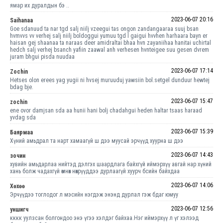
ямар их дуралдын бэ ..
2023-06-07 20:16
Saihanaa
Goe sdanuud ta nar tgd salj niilj vzeegui tas ongon zandangaaraa suuj bsan
hvmvvs vv verhej salj niilj boldoggui yumuu tgd l gaigui hvvhen harhaara bayn er
haisan gej shaanaa ta naraas deer amidraltai bhaa hvn zayaniihaa hanitai uchirtal
hedch salj verhej bsanch yafiin zaawal anh verhesen hvnteigee suu gesen dvrem
juram bhgui pisda nuudaa
2023-06-07 17:14
Zochin
Hetses olon erees yag yugii ni hvsej muruuduj yawsiin bol.setgel dunduur hewtej
bdag bje.
2023-06-07 15:47
zochin
ene ovor damjsan sda aa hunii hani bolj chadahgui heden haltar tsaas haraad
yvdag sda
2023-06-07 15:39
Баярмаа
Хүний амьдрал та нарт хамаагүй ш дээ муусай эрчүүд хуурна ш дээ
2023-06-07 14:43
зочин
хувийн амьдарлаа нийтэд дэлгэх шаардлага байхгүй иймэрхүү авгай нар хүний
хань болж чадахгүй өмнөх нөхрүүддээ дурлаагүй хуурч бсийн байхдаа
2023-06-07 14:06
Хөхөө
Эрчүүдээ тоглодог л мэсийн нэгдэж энэнд дурлал гэж бдаг юмуу
2023-06-07 12:56
уншигч
кккк уулзсан болгондоо энэ үгээ хэлдэг байхаа.Нэг иймэрхүү л үг хэлээд