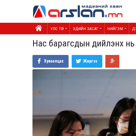
УЛС ТӨР
ЭДИЙН ЗАСАГ
НИЙГЭМ
Д
Нас барагсдын дийлэнх нь
Хуваалцах
Жиргэх