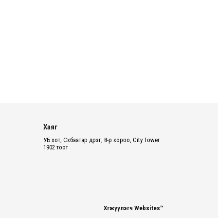
Монгол-Алтай, Хөвсгөлийн
уулархаг нутаг, Дорнод-
Дарьгангын тал нутгаар дуу
цахилг...
2026 оны 8 сарын 06
Нэгдүгээр ангид элсэгчдийн
бүртгэлийг энэ сарын 17-ноос E-
Mongolia системээр зохи...
2026 оны 8 сарын 06
Өчигдөр согтуугаар тээврийн
хэрэгсэл жолоодсон 95 хэрэг
Хаяг
бүртгэгджээ
УБ хот, Сүхбаатар дүүрэг, 8-р хороо, City Tower
1902 тоот
2026 оны 8 сарын 06
Хүүхдийн мөнгө, халамж, тэтгэмжийг
энэ сарын 20-нд олгоно
2026 оны 8 сарын 06
Хөгжүүлэгч Websites™