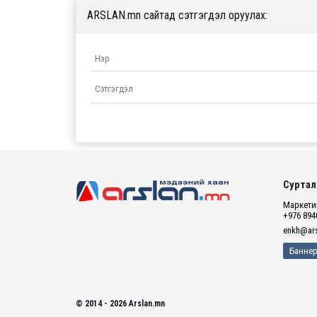
ARSLAN.mn сайтад сэтгэгдэл оруулах:
Суртал
Маркетин
+976 894
enkh@ars
Баннер
© 2014 - 2026 Arslan.mn