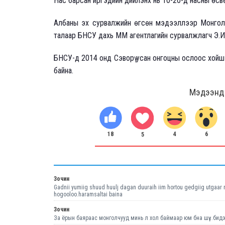
Нас барсан иргэдийн дийлэнх нь 10-20-д насны өсвө
Албаны эх сурвалжийн өгсөн мэдээллээр Монгол у
талаар БНСУ дахь ММ агентлагийн сурвалжлагч Э.
БНСУ-д 2014 онд Сэворү усан онгоцны ослоос хойш
байна.
Мэдээнд ө
18
6
4
5
Зочин
Gadnii yumiig shuud huulj dagan duuraih iim hortou gedgiig utgaar
hogooloo.haramsaltai baina
Зочин
За ёрын баяраас монголчууд минь л хол баймаар юм бна шүү...бидэн