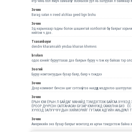
нтр чинь бол ямрч хамаагүй! 80оныхон уул нь залуухан л баймаар
Зочин
Barag satan n ireed alchlaa geed bgn bishu
Зочин
Эд нарынхаар гадны болон шашинтай холбоотой бүх баярыг хорьчихв
нийгэм ч дээ..
Tsasanbayar
dendvv kharamsakh ymdaa khairan khvmvvs
broken
одоо хэнийг буруутгахав дээ баярын буруу ч гэж юу байхав тэр оло
Зоогий
Буруу номтонгуудын бузар баяр, баяр ч гэждээ
Зочин
Дээр коммент бичсэн шиг сэтгэхүйтээ нөхдүүд мэдрэлээ шалгуула
Зочин
ЁРЫН ЮМ ЁРЫН Л БАЙДАГ МАНАЙД ТЭМДЭГЛЭЖ БАЙГАА ХҮҮХЭД 
ЁРООР ДҮҮРСЭН САЛГАНАСАН БУЗАР ЮМНУЖД САЖИЛНА БИЗ . ЁС
ХҮҮХЭД ЗАЛУУЧУУДЫН ХИЙМОРИЙГ ГУТААЖ АДГИЙН АИЬДРАЛ Т
Зочин
Америкийн энэ бузар баярыг монголд их өргөн тэмдэглэж байна хуул