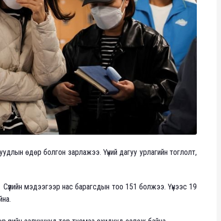
шуудлын өдөр болгон зарлажээ. Үүний дагуу урлагийн тоглолт,
 Сүүлийн мэдээгээр нас барагсдын тоо 151 болжээ. Үүнээс 19
йна.