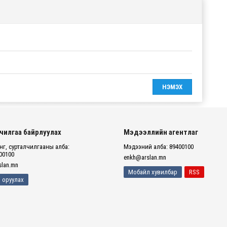
чилгаа байрлуулах
Мэдээллийн агентлаг
г, сурталчилгааны алба:
Мэдээний алба: 89400100
00100
enkh@arslan.mn
lan.mn
Мобайл хувилбар
RSS
 оруулах