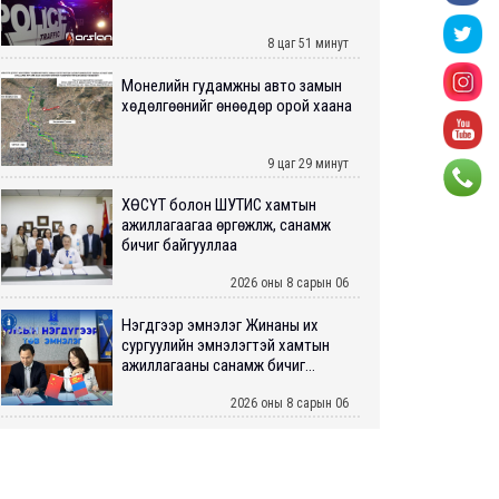
8 цаг 51 минут
Монелийн гудамжны авто замын
хөдөлгөөнийг өнөөдөр орой хаана
9 цаг 29 минут
ХӨСҮТ болон ШУТИС хамтын
ажиллагаагаа өргөжүүлж, санамж
бичиг байгууллаа
2026 оны 8 сарын 06
Нэгдүгээр эмнэлэг Жинаны их
сургуулийн эмнэлэгтэй хамтын
ажиллагааны санамж бичиг...
2026 оны 8 сарын 06
Нийслэлийн ИТХ-аар “Сэлбэ
ухаалаг хот”, агаарын бохирдол
зэрэг асуудлыг хэлэлцэж ...