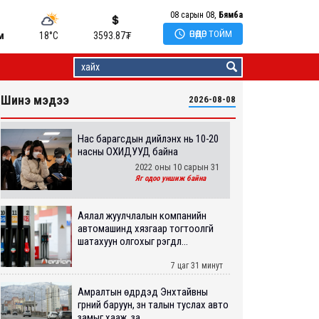
08 сарын 08,
Бямба

ӨНӨӨДӨР ТОЙМ
м
18°C
3593.87
₮
Шинэ мэдээ
2026-08-08
Нас барагсдын дийлэнх нь 10-20
насны ОХИДУУД байна
2022 оны 10 сарын 31
Яг одоо уншиж байна
Аялал жуулчлалын компанийн
автомашинд хязгаар тогтоолгүй
шатахуун олгохыг үүрэгдл...
7 цаг 31 минут
Амралтын өдрүүдэд Энхтайвны
гүүрний баруун, зүүн талын туслах авто
замыг хааж, за...