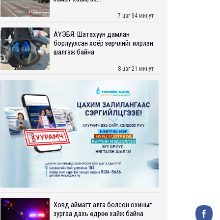
7 цаг 34 минут
АҮЭБЯ: Шатахуун дамлан
борлуулсан хоёр зөрчлийг илрүүлэн
шалгаж байна
8 цаг 21 минут
Ховд аймагт алга болсон охиныг
зургаа дахь өдрөө хайж байна