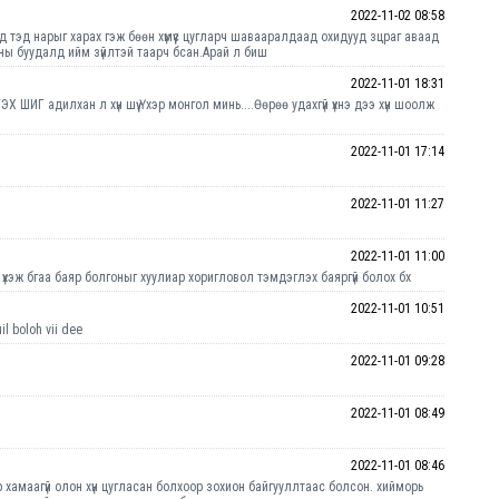
2022-11-02 08:58
д тэд нарыг харах гэж бөөн хүмүүс цугларч шавааралдаад охидууд зцраг аваад
ны буудалд ийм зүйлтэй таарч бсан.Арай л биш
2022-11-01 18:31
адилхан л хүн шүү.Үхэр монгол минь....Өөрөө удахгүй үхнэ дээ хүн шоолж
2022-11-01 17:14
2022-11-01 11:27
2022-11-01 11:00
 үхэж бгаа баяр болгоныг хуулиар хоригловол тэмдэглэх баяргүй болох бх
2022-11-01 10:51
l boloh vii dee
2022-11-01 09:28
2022-11-01 08:49
2022-11-01 08:46
р хамаагүй олон хүн цугласан болхоор зохион байгууллтаас болсон. хийморь