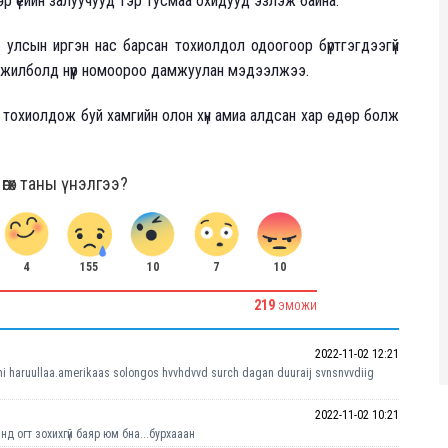
р үеийн залуучууд тэр тусмаа охидууд эзлэж байна.
лсын иргэн нас барсан тохиолдол одоогоор бүртгэгдээгүй
Ижилболд нүүр номоороо дамжуулан мэдээлжээ.
 тохиолдож буй хамгийн олон хүн амиа алдсан хар өдөр болж
гөх таны үнэлгээ?
4
10
7
10
155
219
ЭМОЖИ
2022-11-02 12:21
 ni haruullaa.amerikaas solongos hvvhdvvd surch dagan duuraij svnsnvvdiig
2022-11-02 10:21
д огт зохихгүй баяр юм бна...бурхааан