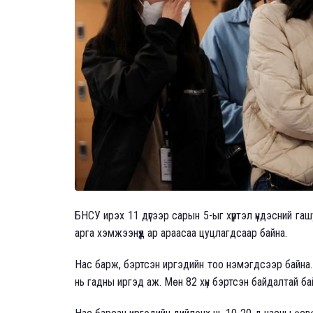
БНСУ ирэх 11 дүгээр сарын 5-ыг хүртэл үндэсний га
арга хэмжээнүүд ар араасаа цуцлагдсаар байна.
Нас барж, бэртсэн иргэдийн тоо нэмэгдсээр байна.
нь гадны иргэд аж. Мөн 82 хүн бэртсэн байдалтай ба