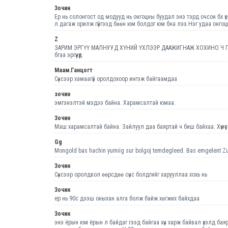
Зочин
Ер нь солонгост од модууд нь онгоцны буудал энэ тэрд очсон бх үе
л дагаж орилж гүйгээд бөөн юм болдог юм бна лээ.Нэг удаа онгоц
Z
ЗАРИМ ЭРГҮҮ МАЛНУУД ХҮНИЙ ҮХЛЭЭР ДААЖИГНАЖ ХОХИНО Ч ГЭХ ШИГ 
бгаа эргүүнүүд
Маам.Ганцогт
Сүнсээр хамаагүй оролдохоор ингэж байгаамдаа
зочин
эмгэнэлтэй мэдээ байна. Харамсалтай юмаа.
Зочин
Маш харамсалтай байна. Зайлуул даа баяртай ч биш байхаа. Хүмүүс
Gg
Mongold bas hachin yumiig sur bolgoj temdegleed. Bas emgelent Zui
Зочин
Сүнсээр оролдвол өөрсдөө сүнс болдгийг харууллаа хохь нь
Зочин
ер нь 90с дээш оныхан алга болж байж хөгжих байхдаа
Зочин
энэ ёрын юм ёрын л байдаг гээд байгаа хүн харж байвал үхэлд бая