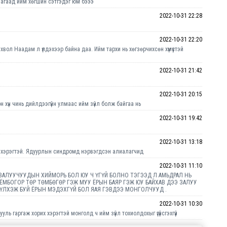
 яагаад ийм хөгшин сэтгэдэг юм бэээ
2022-10-31 22:28
2022-10-31 22:20
ол Наадам л үлдэхээр байна даа. Ийм тархи нь хөгзөрчихсөн хүмүүстэй
2022-10-31 21:42
2022-10-31 20:15
н хүн чинь дийлдээгүйн улмаас ийм зүйл болж байгаа нь
2022-10-31 19:42
2022-10-31 13:18
х хэрэгтэй. Ядуурлын синдромд нэрвэгдсэн алиалагчид
2022-10-31 11:10
ЗАЛУУЧУУДЫН ХИЙМОРЬ БОЛ ЮУ Ч ҮГҮЙ БОЛНО ТЭГЭЭД Л АМЬДРАЛ НЬ
 ЁМБОГОР ТӨР ТӨМБӨГӨР ГЭЖ МУУ ЁРЫН БАЯР ГЭЖ ЮУ БАЙХАВ ДЭЭ ЗАЛУУ
ҮЛХЭЖ БУЙ ЁРЫН МЭДЭХГҮЙ БОЛ ЯАЯ ГЭВДЭЭ МОНГОЛЧУУД .
2022-10-31 10:30
ь гаргаж хорих хэрэгтэй монголд ч ийм зүйл тохиолдохыг үгүйсгэхгүй