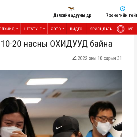
Дэлхийн адууны өдөр
7 хоногийн той
ЭЛХИЙД
LIFESTYLE
ФОТО
ВИДЕО
ЯРИЛЦЛАГА
LIVE
 10-20 насны ОХИДУУД байна
2022 оны 10 сарын 31
