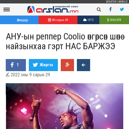
DESKTOP
|
MOBILE
Өнөөдөр
08 сарын 09
15°C
3593.87
₮
АНУ-ын реппер Coolio өнгөрсөн шөнө
найзынхаа гэрт НАС БАРЖЭЭ
1
Жиргэх
2022 оны 9 сарын 29
