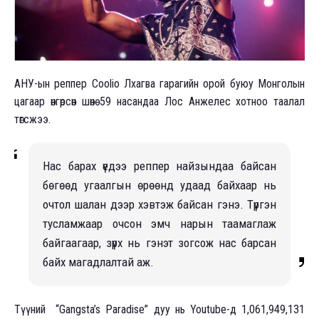
АНУ-ын реппер Coolio Лхагва гарагийн орой буюу Монголын
цагаар өнгөрсөн шөнө 59 насандаа Лос Анжелес хотноо таалал
төгсжээ.
Нас барах үедээ реппер найзындаа байсан
бөгөөд угаалгын өрөөнд удаад байхаар нь
очтол шалан дээр хэвтэж байсан гэнэ. Түргэн
тусламжаар очсон эмч нарын таамаглаж
байгаагаар, зүрх нь гэнэт зогсож нас барсан
байх магадлалтай аж.
Түүний “Gangsta’s Paradise” дуу нь Youtube-д 1,061,949,131