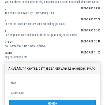
Ymr amidarch bsniin harsiim shg shaahma mal sdanar neere hahaha yooy butkue
2022-09-30 09:32
G.
Тэр улны хоёр зүгээр дут тэхүү гөлөгнүүд чинь
2022-09-30 07:07
J
Ene har ta 2roos ilv bsn shv ulnii hvn bol bggui shun
2022-09-30 02:30
s
ta 2 shig atsnaas l saihan amidarch baigaad uhej bainda haha
2022-09-29 12:48
ИРГЭН
ХАР ТАМИХЧИД ИХ ҮХЭЖ БАЙНАА
2022-09-29 11:25
Зочин
neg har uheed l biz
ARSLAN.mn сайтад сэтгэгдэл оруулахад анхаарах зүйлс