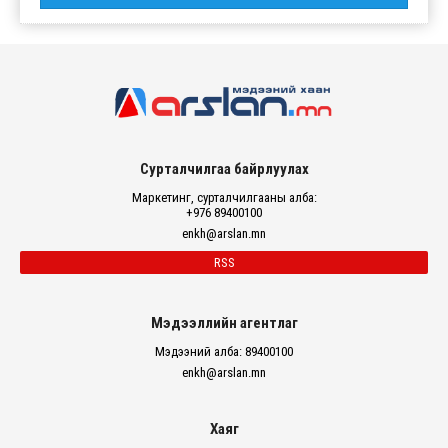
Сурталчилгаа байрлуулах
Маркетинг, сурталчилгааны алба:
+976 89400100
enkh@arslan.mn
RSS
Мэдээллийн агентлаг
Мэдээний алба: 89400100
enkh@arslan.mn
Хаяг