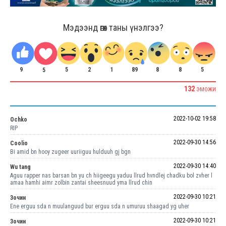
Мэдээнд өгөх таны үнэлгээ?
9
2
1
8
8
5
89
5
5
132
ЭМОЖИ
2022-10-02 19:58
Ochko
RIP
2022-09-30 14:56
Coolio
Bi amid bn hooy zugeer uuriiguu hulduuh gj bgn
2022-09-30 14:40
Wu tang
Aguu rapper nas barsan bn yu ch hiigeegu yaduu llrud hvndlej chadku bol zvher l
amaa hamhi aimr zolbin zantai sheesnuud yma llrud chin
2022-09-30 10:21
Зочин
Ene erguu sda n muulanguud bur erguu sda n umuruu shaagad yg uher
2022-09-30 10:21
Зочин