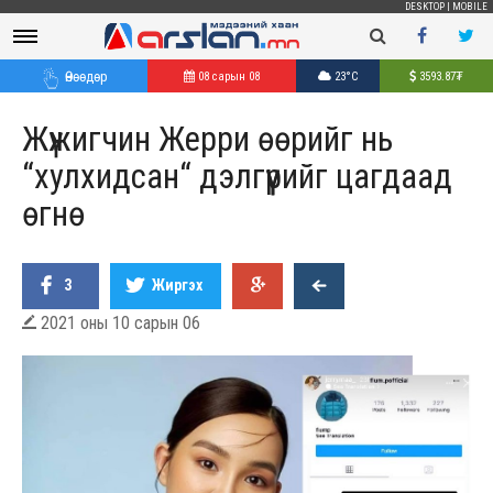
DESKTOP
|
MOBILE
Өнөөдөр
08 сарын 08
23°C
3593.87
₮
Жүжигчин Жерри өөрийг нь
“хулхидсан“ дэлгүүрийг цагдаад
өгнө
3
Жиргэх
2021 оны 10 сарын 06
