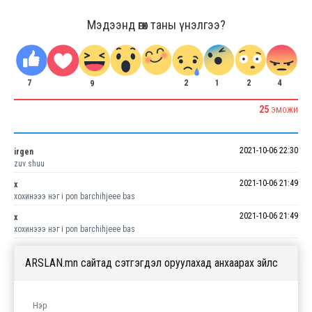
Мэдээнд өгөх таны үнэлгээ?
7
1
2
4
2
9
25
ЭМОЖИ
2021-10-06 22:30
irgen
zuv shuu
2021-10-06 21:49
х
хохинэээ нэг i pon barchihjeee bas
2021-10-06 21:49
х
хохинэээ нэг i pon barchihjeee bas
ARSLAN.mn сайтад сэтгэгдэл оруулахад анхаарах зүйлс