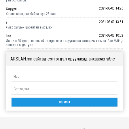
үнэн бололтой.
2021-08-03 14:26
Саруул
Хачин харагдаж байна юун 25 нас
2021-08-03 13:51
s
ямар хөгшөн царайтай эмсүүд вэ
2021-08-03 10:52
Зас
Дөнгөж 25 хүрээр насны ой тэмдэглэж залуугаараа хөгширчих юмаа. Бас МАН д
саналаа өгдөг үү тээ.
ARSLAN.mn сайтад сэтгэгдэл оруулахад анхаарах зүйлс