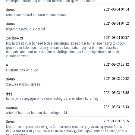
vnelegchte haritsuulj ntr ta nar uursduu iim gy ymuda hahah
2021-08-04 04:04
Зочин
ariuka aas busad ni tsarai muutai bainaa
2021-08-04 04:02
Зочин
ulgeriin baatruud 1 dor lol
2021-08-04 00:37
Zorigoo 21
bity hudlaa2 yum bcheed bldaa uursdiiguu exleed har ta nar ene nasyg toiroogvi
gejvv hunii hden nas hureh ymr hamaa bna jaahan soyltoi bmr yum ataarhuu
muusain yumnuud uursduu iim bj chdhgvi humuus l negniige doosh ni tatah
yumdo chawas
2021-08-03 22:12
A
Huurhun bna ohiduud
2021-08-03 20:32
Зочин
Хаашаа муухай хүмүүс вэ
2021-08-03 18:58
ggg
haltar ymaa argagui bh da ene hisheg dalai unwherr burantag
2021-08-03 16:43
saixnaa
ariuka l huurhun bna busdan mdhgvi e kk
2021-08-03 16:05
Зочин
Монголын сор сор гэх хүүхнүүд нь Солонгосын ягааны гудамжны хүүхнүүдээс болхи
байна.Яаалт ч гүй улсын хөгжил нь эмэгтэйчүүдийнх царай зүснээс харагддаг гэж