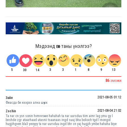
Мэдээнд өгөх таны үнэлгээ?
5
3
3
8
9
13
1
14
30
86
ЭМОЖИ
2021-08-05 01:12
Зайл
Фиасда би нээрээ ална шүү кк
2021-08-04 21:02
Zochin
Ta nar cn ysn sonin hvmvvswe hahahah ta nar uursduu tiim aimr lag ymu gy l
bnshde zgr ataarhaad utasnii tsaanaas ingd suuj bha bolioch tgd l mongol
hugjihgven bla3 yeoyyy ta nar uursduu ingd bhr cn yaj hugjih ymbe hahaha biye