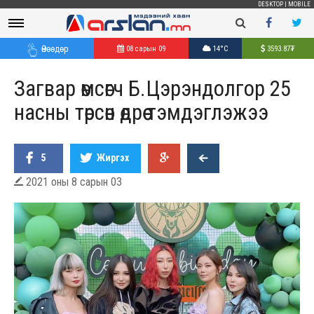
DESKTOP
|
MOBILE
Өнөөдөр
08 сарын 09
14°C
3593.87
₮
Загвар өмсөгч Б.Цэрэндолгор 25
насны төрсөн өдрөө тэмдэглэжээ
5
Жиргэх
2021 оны 8 сарын 03
