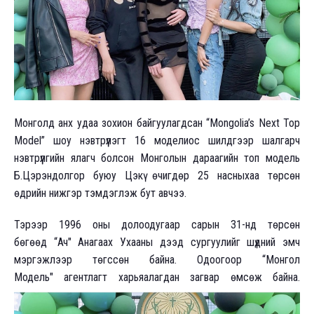
Монголд анх удаа зохион байгуулагдсан “Mongolia’s Next Top
Model” шоу нэвтрүүлэгт 16 моделиос шилдгээр шалгарч
нэвтрүүлгийн ялагч болсон Монголын дараагийн топ модель
Б.Цэрэндолгор буюу Цэкү өчигдөр 25 насныхаа төрсөн
өдрийн нижгэр тэмдэглэж бут авчээ.
Тэрээр 1996 оны долоодугаар сарын 31-нд төрсөн
бөгөөд “Ач" Анагаах Ухааны дээд сургуулийг шүдний эмч
мэргэжлээр төгссөн байна. Одоогоор “Монгол
Модель" агентлагт харьяалагдан загвар өмсөж байна.