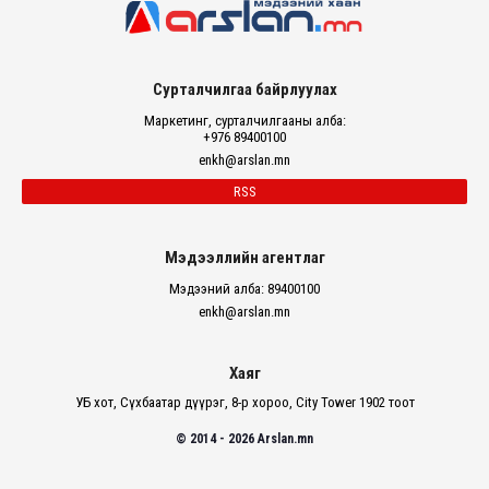
Сурталчилгаа байрлуулах
Маркетинг, сурталчилгааны алба:
+976 89400100
enkh@arslan.mn
RSS
Мэдээллийн агентлаг
Мэдээний алба: 89400100
enkh@arslan.mn
Хаяг
УБ хот, Сүхбаатар дүүрэг, 8-р хороо, City Tower 1902 тоот
© 2014 - 2026 Arslan.mn