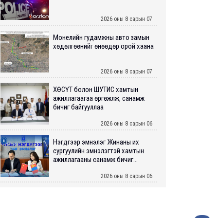
2026 оны 8 сарын 07
Монелийн гудамжны авто замын
хөдөлгөөнийг өнөөдөр орой хаана
2026 оны 8 сарын 07
ХӨСҮТ болон ШУТИС хамтын
ажиллагаагаа өргөжүүлж, санамж
бичиг байгууллаа
2026 оны 8 сарын 06
Нэгдүгээр эмнэлэг Жинаны их
сургуулийн эмнэлэгтэй хамтын
ажиллагааны санамж бичиг...
2026 оны 8 сарын 06
Нийслэлийн ИТХ-аар “Сэлбэ
ухаалаг хот”, агаарын бохирдол
зэрэг асуудлыг хэлэлцэж ...