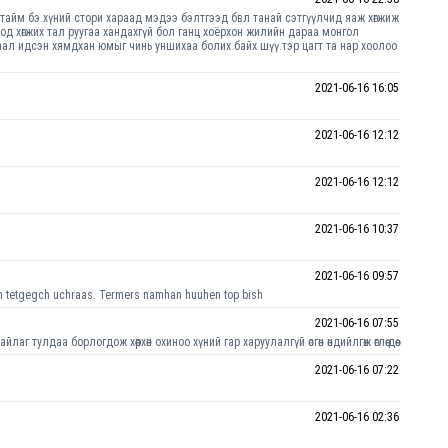
тайм бэ.хүний стори хараад мэдээ бэлтгээд бвл танай сэтгүүлчид яаж хөгжиж
лгоод хөгжих тал руугаа хандахгүй бол ганц хоёрхон жилийн дараа монгол
ал идсэн хямдхан юмыг чинь уншихаа болих байх шүү.тэр цагт та нар хоолоо
2021-06-16 16:05
2021-06-16 12:12
2021-06-16 12:12
2021-06-16 10:37
2021-06-16 09:57
n tetgegch uchraas. Termers namhan huuhen top bish
2021-06-16 07:55
 тулдаа борлогдож хөөрхөн охиноо хүний гар харуулалгүй өсгөн өндийлгөж өглөө дөө
2021-06-16 07:22
2021-06-16 02:36