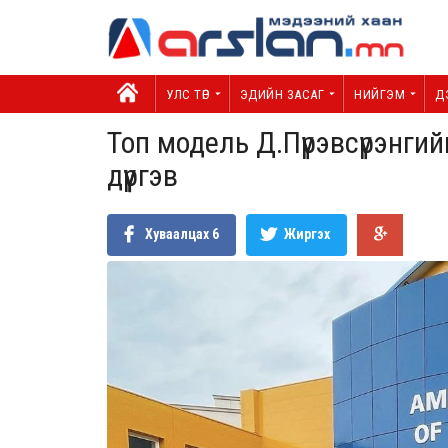
УЛС ТӨР
ЭДИЙН ЗАСАГ
НИЙГЭМ
Д
Топ модель Д.Пүрэвсүрэнгии
дүүргэв
Хуваалцах
6
Жиргэх