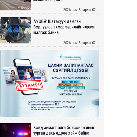
2026 оны 8 сарын 07
АҮЭБЯ: Шатахуун дамлан
борлуулсан хоёр зөрчлийг илрүүлэн
шалгаж байна
2026 оны 8 сарын 07
Ховд аймагт алга болсон охиныг
зургаа дахь өдрөө хайж байна