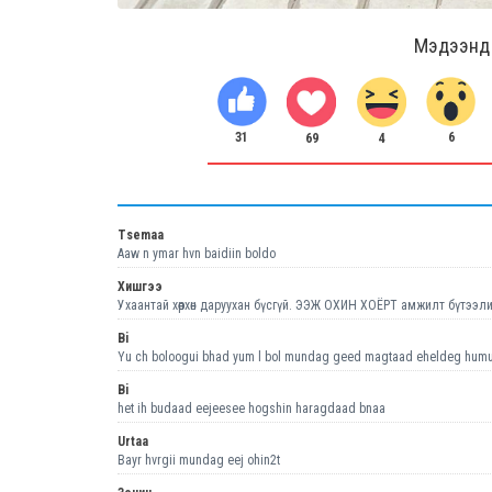
Мэдээнд ө
31
6
4
69
Tsemaa
Aaw n ymar hvn baidiin boldo
Хишгээ
Ухаантай хөөрхөн даруухан бүсгүй. ЭЭЖ ОХИН ХОЁРТ амжилт бүтээлий
Bi
Yu ch boloogui bhad yum l bol mundag geed magtaad eheldeg humuus
Bi
het ih budaad eejeesee hogshin haragdaad bnaa
Urtaa
Bayr hvrgii mundag eej ohin2t