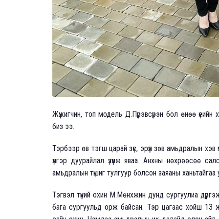
Жүжигчин, топ модель Д.Пүрэвсүрэн бол өнөө үеийн хамг
биз ээ.
Тэрбээр өв тэгш царай зүс, эрүүл зөв амьдралын хэв 
үлгэр дуурайлал үзүүлж яваа. Анхны нөхрөөсөө с
амьдралын түшиг тулгуур болсон заяаны ханьтайгаа 
Тэгвэл түүний охин М.Мөнхжин дунд сургуулиа дүүрг
бага сургуульд орж байсан. Тэр цагаас хойш 13 жи