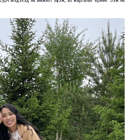
̆л сурч мэдэхэд нь амжилт хүсэж, аз жаргалыг ерөөе. Ээж нь