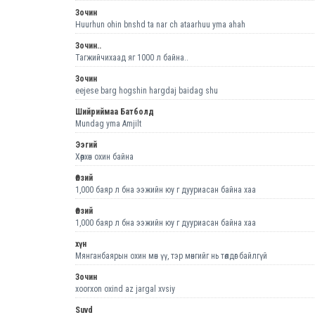
Зочин
Huurhun ohin bnshd ta nar ch ataarhuu yma ahah
Зочин..
Тагжийчихаад яг 1000 л байна..
Зочин
eejese barg hogshin hargdaj baidag shu
Шийриймаа Батболд
Mundag yma Amjilt
Ээгий
Хөөрхөн охин байна
Өлзий
1,000 баяр л бна ээжийн юу г дууриасан байна хаа
Өлзий
1,000 баяр л бна ээжийн юу г дууриасан байна хаа
хүн
Мянганбаярын охин мөн үү, тэр мөнгийг нь төлдөг байлгүй
Зочин
xoorxon oxind az jargal xvsiy
Suvd