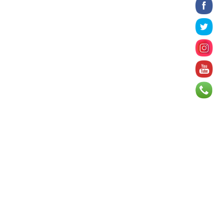
2026 оны 8 сарын 06
БИЧЛЭГ: Завьт эргүүлүүд голд живж
байсан иргэнийг аврав
2026 оны 8 сарын 06
Нэгдүгээр хорооллын арын
автозамыг өнөөдөр 23:00 цагаас
хаана
2026 оны 8 сарын 06
Д.Амарбаясгалан: Шатахууны
хомдсол бол өөрөө төрийн
бодлогын хомсдол
2026 оны 8 сарын 06
АИ-92 авто бензиний үнэ 2840
төгрөг болж, өмнөх оны мөн үеэс 9.7
хувиар, өмнөх са...