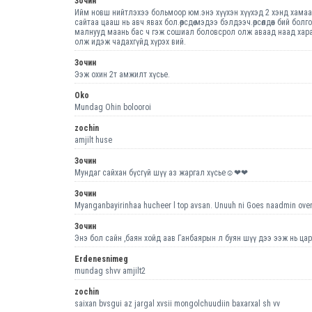
Зочин
Ийм новш нийтлэхээ больмоор юм.энэ хүүхэн хүүхэд 2 хэнд хамаа
сайтаа цааш нь авч явах бол.өөрсдөө мэдээ бэлдээч.өрсөлдөөн бий бо
малнууд маань бас ч гэж сошиал боловсрол олж аваад наад хара
олж идэж чадахгүйд хүрэх вий.
Зочин
Ээж охин 2т амжилт хүсье.
Oko
Mundag Ohin bolooroi
zochin
amjilt huse
Зочин
Мундаг сайхан бүсгүй шүү аз жаргал хүсье☺❤❤
Зочин
Myanganbayirinhaa hucheer l top avsan. Unuuh ni Goes naadmin ove
Зочин
Энэ бол сайн ,баян хойд аав Ганбаярын л буян шүү дээ ээж нь царайлаг
Erdenesnimeg
mundag shvv amjilt2
zochin
saixan bvsgui az jargal xvsii mongolchuudiin baxarxal sh vv