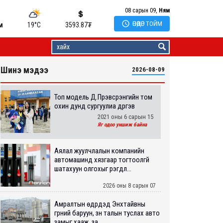
08 сарын 09,
Ням

ӨНӨӨДӨР ТОЙМ
м
19°C
3593.87
₮
Шинэ мэдээ
2026-08-09
Топ модель Д.Пүрэвсүрэнгийн том
охин дунд сургуулиа дүүргэв
2021 оны 6 сарын 15
Яг одоо уншиж байна
Аялал жуулчлалын компанийн
автомашинд хязгаар тогтоолгүй
шатахуун олгохыг үүрэгдл...
2026 оны 8 сарын 07
Амралтын өдрүүдэд Энхтайвны
гүүрний баруун, зүүн талын туслах авто
замыг хааж, за...