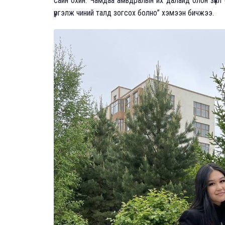
сайн охин. Чамдаа амьдралын их далайд олон зүи
үргэлж чиний талд зогсох болно” хэмээн бичжээ.