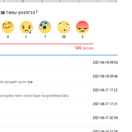
гөх таны үнэлгээ?
4
7
20
3
1
145
ЭМОЖИ
2021-06-18 09:56
2021-06-18 09:46
н дээдийг хүсэн ерөөе.
2021-06-17 17:22
iigdee, ternii orond bayar hurgechiheej haha
2021-06-17 17:21
2021-06-17 02:09
2021-06-16 22:38