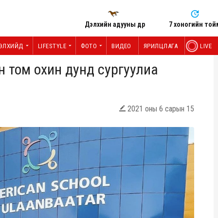
Дэлхийн адууны өдөр
7 хоногийн той
ЭЛХИЙД
LIFESTYLE
ФОТО
ВИДЕО
ЯРИЛЦЛАГА
LIVE
̆н том охин дунд сургуулиа
2021 оны 6 сарын 15
