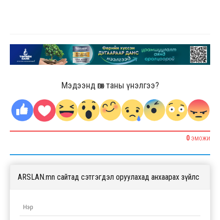
Мэдээнд өгөх таны үнэлгээ?
0
ЭМОЖИ
ARSLAN.mn сайтад сэтгэгдэл оруулахад анхаарах зүйлс