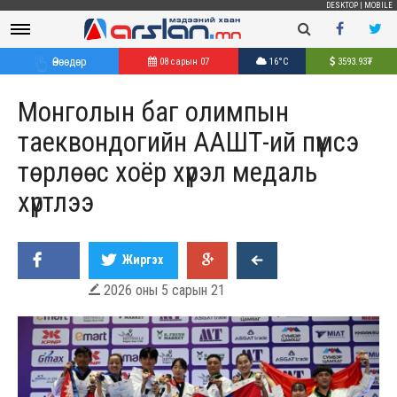
DESKTOP
|
MOBILE
Өнөөдөр
08 сарын 07
16°C
3593.93
₮
Монголын баг олимпын
таеквондогийн ААШТ-ий пүмсэ
төрлөөс хоёр хүрэл медаль
хүртлээ
Жиргэх
2026 оны 5 сарын 21
