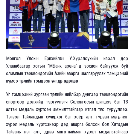
Монгол Улсын Ерөнхийлөгч У.Хүрэлсүхийн ивээл дор
Улаанбаатар хотын “МБанк арена”-д зохион байгуулж буй
олимпын таеквондогийн Азийн аварга шалгаруулах тэмцээний
пүмсэ төрлийн тэмцээн өчигдөр өндөрлөлөө.
Уг тэмцээний зургаан төрлийн нийлбэр дүнгээр таеквондогийн
спортоор дэлхийд тэргүүлэгч Солонгосын шигшээ баг 13
алтан медаль хүртсэн амжилттайгаар итгэл төгс түрүүллээ.
Тэгвэл Тайландын хүчирхэг баг хоёр алт, гурван мөнгө, нэг
хүрэл медаль хүртсэнээр дэд аварга болсон бол Хятадын
Тайвань нэг алт, дөрвөн мөнгө, найман хүрэл медальтайгаар