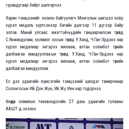
гуравдугаар байрт шалгарчээ.
Харин тэмцээнийг зохион байгуулагч Монголын шигшээ хоёр
хүрэл медаль хүртсэнээр багийн дүнгээр 11 дүгээр байр
эзлэв. Манай улсаас эмэгтэйчүүдийн ганцаарчилсан төрөлд
С.Янжиндулам, холимог хосын төрөлд У.Ханд, Ч.Ган-Эрдэнэ нар
хүрэл медалиар энгэрээ мялааж, алтан соёмбот төрийн
далбаагаа мандууллаа.ын төрөлд У.Ханд, Ч.Ган-Эрдэнэ нар
хүрэл медалиар энгэрээ мялааж, алтан соёмбот төрийн
далбаагаа мандууллаа.
Ес дэх удаагийн пүмсэгийн тэмцээний шилдэг тамирчнаар
Солонгосын Ий Дон Жун, Ий Жү Иен нар тодорчээ.
Өнөөдөр олимпын таеквондогийн 27 дахь удаагийн тулааны
ААШТ-д эхэлнэ.