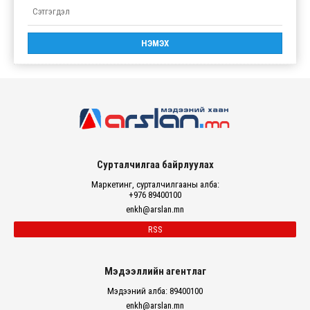
Сурталчилгаа байрлуулах
Маркетинг, сурталчилгааны алба:
+976 89400100
enkh@arslan.mn
RSS
Мэдээллийн агентлаг
Мэдээний алба: 89400100
enkh@arslan.mn