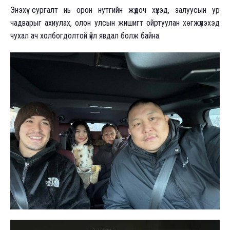
Энэхүү сургалт нь орон нутгийн жүдоч хүүхэд, залуусын ур
чадварыг ахиулах, олон улсын жишигт ойртуулан хөгжүүлэхэд
чухал ач холбогдолтой үйл явдал болж байна.