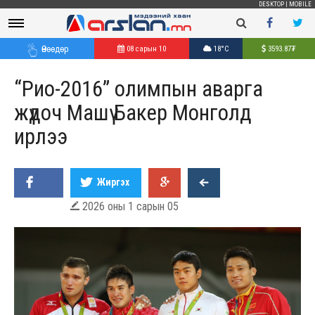
DESKTOP
|
MOBILE
Өнөөдөр
08 сарын 10
18°C
3593.87
₮
“Рио-2016” олимпын аварга
жүдоч Машү Бакер Монголд
ирлээ
Жиргэх
2026 оны 1 сарын 05
