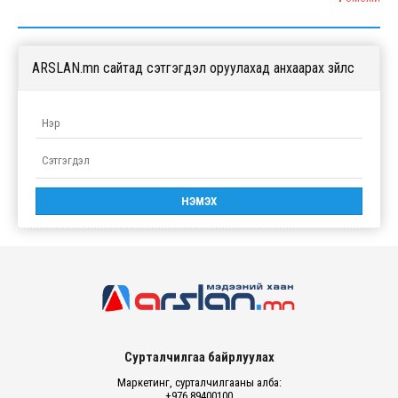
ARSLAN.mn сайтад сэтгэгдэл оруулахад анхаарах зүйлс
Сурталчилгаа байрлуулах
Маркетинг, сурталчилгааны алба:
+976 89400100