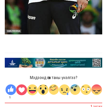
Мэдээнд өгөх таны үнэлгээ?
1
1
ЭМОЖИ