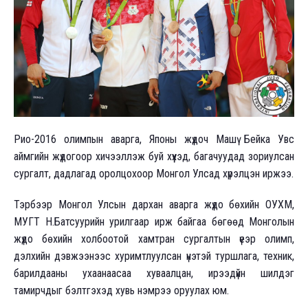
Рио-2016 олимпын аварга, Японы жүдоч Машү Бейка Увс
аймгийн жүдогоор хичээллэж буй хүүхэд, багачуудад зориулсан
сургалт, дадлагад оролцохоор Монгол Улсад хүрэлцэн иржээ.
Тэрбээр Монгол Улсын дархан аварга жүдо бөхийн ОУХМ,
МУГТ Н.Батсуурийн урилгаар ирж байгаа бөгөөд Монголын
жүдо бөхийн холбоотой хамтран сургалтын үеэр олимп,
дэлхийн дэвжээнээс хуримтлуулсан үнэтэй туршлага, техник,
барилдааны ухаанаасаа хуваалцан, ирээдүйн шилдэг
тамирчдыг бэлтгэхэд хувь нэмрээ оруулах юм.