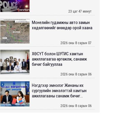
23 цаг 47 минут
Монелийн гудамжны авто замын
хөдөлгөөнийг өнөөдөр орой хаана
2026 оны 8 сарын 07
ХӨСҮТ болон ШУТИС хамтын
ажиллагаагаа өргөжүүлж, санамж
бичиг байгууллаа
2026 оны 8 сарын 06
Нэгдүгээр эмнэлэг Жинаны их
сургуулийн эмнэлэгтэй хамтын
ажиллагааны санамж бичиг...
2026 оны 8 сарын 06
Нийслэлийн ИТХ-аар “Сэлбэ
ухаалаг хот”, агаарын бохирдол
зэрэг асуудлыг хэлэлцэж ...