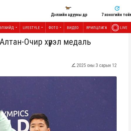
Дэлхийн адууны өдөр
7 хоногийн той
ЭЛХИЙД
LIFESTYLE
ФОТО
ВИДЕО
ЯРИЛЦЛАГА
LIVE
Алтан-Очир хүрэл медаль
2025 оны 3 сарын 12
