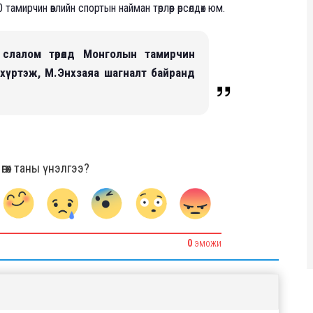
амирчин өвлийн спортын найман төрлөөр өрсөлдөх юм.
слалом төрөлд Монголын тамирчин
хүртэж, М.Энхзаяа шагналт байранд
гөх таны үнэлгээ?
0
ЭМОЖИ