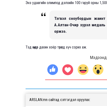
Энэ удаагийн олимпод дэлхийн 100 гаруй орны 1,500 т
Тэгвэл сноубордын жаинт 
А.Алтан-Очир хүрэл медаль 
оржээ.
Тэд өнөөдөр дахин хоёр төрөлд хүч сорих аж.
Мэдээнд ө
ARSLAN.mn сайтад сэтгэгдэл оруулах: