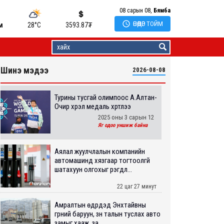
08 сарын 08,
Бямба

ӨНӨӨДӨР ТОЙМ
м
28°C
3593.87
₮
Шинэ мэдээ
2026-08-08
Турины тусгай олимпоос А.Алтан-
Очир хүрэл медаль хүртлээ
2025 оны 3 сарын 12
Яг одоо уншиж байна
Аялал жуулчлалын компанийн
автомашинд хязгаар тогтоолгүй
шатахуун олгохыг үүрэгдл...
22 цаг 27 минут
Амралтын өдрүүдэд Энхтайвны
гүүрний баруун, зүүн талын туслах авто
замыг хааж, за...