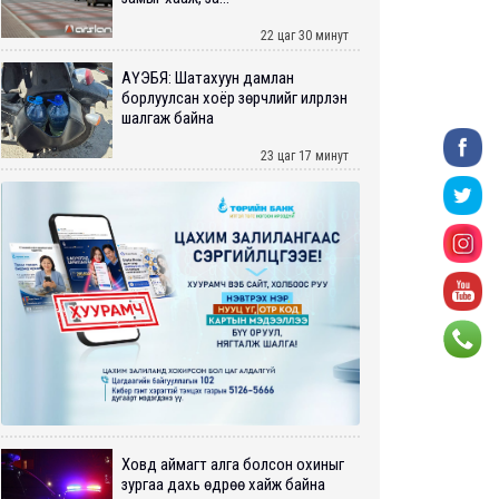
22 цаг 30 минут
АҮЭБЯ: Шатахуун дамлан
борлуулсан хоёр зөрчлийг илрүүлэн
шалгаж байна
23 цаг 17 минут
Ховд аймагт алга болсон охиныг
зургаа дахь өдрөө хайж байна