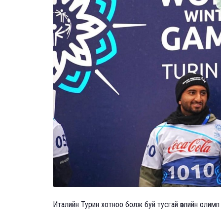
Италийн Турин хотноо болж буй тусгай өвлийн олимп