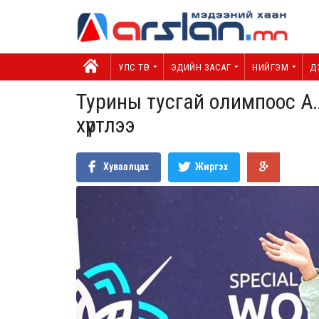
УЛС ТӨР
ЭДИЙН ЗАСАГ
НИЙГЭМ
Д
Турины тусгай олимпоос А.
хүртлээ
Хуваалцах
Жиргэх