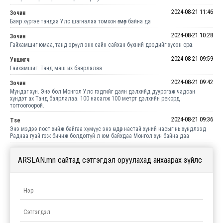
2024-08-21 11:46
Зочин
Баяр хүргэе тандаа Улс шагналаа томхон өгмөөр байна да
2024-08-21 10:28
Зочин
Гайхамшиг юмаа, танд эрүүл энх сайн сайхан бүхний дээдийг хүсэн ерөөе.
2024-08-21 09:59
Уншигч
Гайхамшиг. Танд маш их баярлалаа
2024-08-21 09:42
Зочин
Мундаг хүн. Энэ бол Монгол Улс гэдгийг даян дэлхийд дуурсгаж чадсан
хүндэт ах Танд баярлалаа. 100 насалж 100 метрт дэлхийн рекорд
тогтоогоорой.
2024-08-21 09:36
Tse
Энэ мэдээ пост хийж байгаа хүмүүс энэ өндөр настай хүний насыг нь хүндлээд
Раднаа гуай гэж бичиж болдоггүй л юм байхдаа Монгол хүн байна даа
ARSLAN.mn сайтад сэтгэгдэл оруулахад анхаарах зүйлс