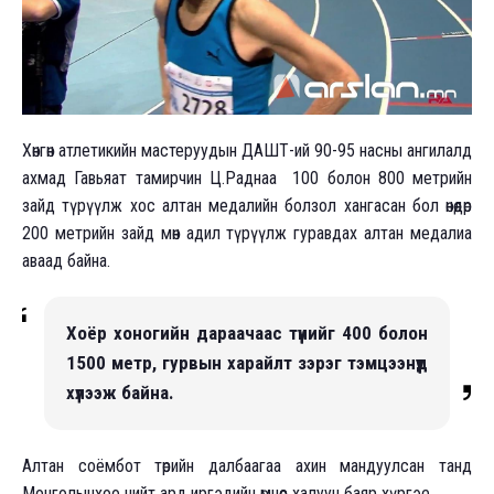
Хөнгөн атлетикийн мастеруудын ДАШТ-ий 90-95 насны ангилалд
ахмад Гавьяат тамирчин Ц.Раднаа 100 болон 800 метрийн
зайд түрүүлж хос алтан медалийн болзол хангасан бол өнөөдөр
200 метрийн зайд мөн адил түрүүлж гуравдах алтан медалиа
аваад байнa.
Хоёр хоногийн дараачаас түүнийг 400 болон
1500 метр, гурвын харайлт зэрэг тэмцээнүүд
хүлээж байна.
Алтан соёмбот төрийн далбаагаа ахин мандуулсан танд
Монголынхоо нийт ард иргэдийн өмнөөс халуун баяр хүргэе.