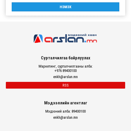
Сурталчилгаа байрлуулах
Маркетинг, сурталчилгааны алба:
+976 89400100
enkh@arslan.mn
RSS
Мэдээллийн агентлаг
Мэдээний алба: 89400100
enkh@arslan.mn