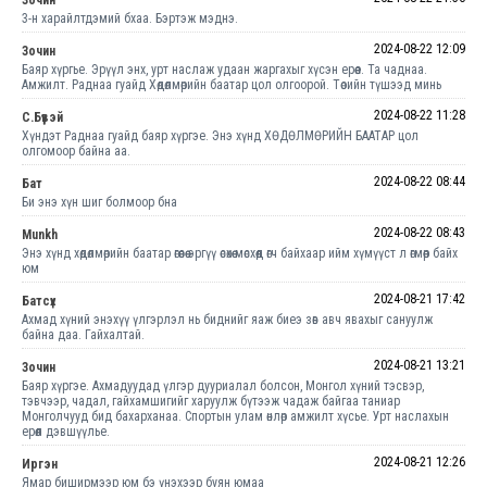
3-н харайлтдэмий бхаа. Бэртэж мэднэ.
2024-08-22 12:09
Зочин
Баяр хүргье. Эрүүл энх, урт наслаж удаан жаргахыг хүсэн ерөөе. Та чаднаа.
Амжилт. Раднаа гуайд Хөдөлмөрийн баатар цол олгоорой. Төоийн түшээд минь
2024-08-22 11:28
С.Бүүвэй
Хүндэт Раднаа гуайд баяр хүргэе. Энэ хүнд ХӨДӨЛМӨРИЙН БААТАР цол
олгомоор байна аа.
2024-08-22 08:44
Бат
Би энэ хүн шиг болмоор бна
2024-08-22 08:43
Munkh
Энэ хүнд хөдөлмөрийн баатар өгөөсөө эргүү өсөхөө мөсхөөд өгч байхаар ийм хүмүүст л өгмөөр байх
юм
2024-08-21 17:42
Батсүх
Ахмад хүний энэхүү үлгэрлэл нь биднийг яаж биеэ зөв авч явахыг сануулж
байна даа. Гайхалтай.
2024-08-21 13:21
Зочин
Баяр хүргэе. Ахмадуудад үлгэр дууриалал болсон, Монгол хүний тэсвэр,
тэвчээр, чадал, гайхамшигийг харуулж бүтээж чадаж байгаа таниар
Монголчууд бид бахарханаа. Спортын улам өнлөр амжилт хүсье. Урт наслахын
ерөөл дэвшүүлье.
2024-08-21 12:26
Иргэн
Ямар биширмээр юм бэ үнэхээр буян юмаа