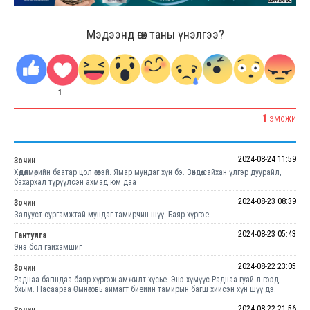
Мэдээнд өгөх таны үнэлгээ?
1
1
ЭМОЖИ
2024-08-24 11:59
Зочин
Хөдөлмөрийн баатар цол өгөөсэй. Ямар мундаг хүн бэ. Зөндөө сайхан үлгэр дуурайл,
бахархал түрүүлсэн ахмад юм даа
2024-08-23 08:39
Зочин
Залууст сургамжтай мундаг тамирчин шүү. Баяр хүргэе.
2024-08-23 05:43
Гантулга
Энэ бол гайхамшиг
2024-08-22 23:05
Зочин
Раднаа багшдаа баяр хүргэж амжилт хүсье. Энэ хүмүүс Раднаа гуай л гээд
бхым. Насаараа Өмнөговь аймагт биеийн тамирын багш хийсэн хүн шүү дэ.
2024-08-22 21:56
Зочин