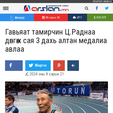
DESKTOP
|
MOBILE
Өнөөдөр
08 сарын 08
28°C
3593.87
₮
Гавьяат тамирчин Ц.Раднаа
дөнгөж сая 3 дахь алтан медалиа
авлаа
Жиргэх
2024 оны 8 сарын 21
