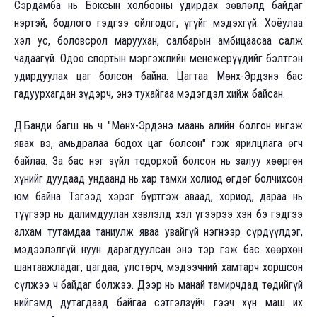
Сэрдамба нь Боксын холбооны удирдах зөвлөлд байдаг
нэртэй, бодлого гэдгээ ойлгодог, үгүйг мэдэхгүй. Хоёулаа
хэл ус, боловсрол маруухан, салбарын амбицаасаа салж
чадаагүй. Одоо спортын мэргэжлийн менежерүүдийг бэлтгэн
удирдуулах цаг болсон байна. Цагтаа Мөнх-Эрдэнэ бас
гадуурхагдан зүдэрч, энэ тухайгаа мэдэгдэл хийж байсан.
Д.Банди багш нь ч "Мөнх-Эрдэнэ маань алийн болгон ингэж
явах вэ, амьдралаа бодох цаг болсон" гэж ярилцлага өгч
байлаа. За бас нэг зүйл тодорхой болсон нь залуу хөөргөн
хүнийг дуудаад ундаанд нь хар тамхи холиод өгдөг болчихсон
юм байна. Тэгээд хэрэг бүртгэж аваад, хориод, дараа нь
түүгээр нь далимдуулан хэвлэлд хэл үгээрээ хэн бэ гэдгээ
алхам тутамдаа таниулж яваа увайгүй нэгнээр сүрдүүлдэг,
мэдээлэлгүй нуун дарагдуулсан энэ тэр гэж бас хөөрхөн
шантаажладаг, цагдаа, улстөрч, мэдээчний хамтарч хоршсон
сүлжээ ч байдаг болжээ. Дээр нь манай тамирчдад төдийгүй
нийгэмд дутагдаад байгаа сэтгэлзүйч гээч хүн маш их