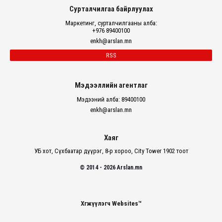
Сурталчилгаа байрлуулах
Маркетинг, сурталчилгааны алба:
+976 89400100
enkh@arslan.mn
RSS
Мэдээллийн агентлаг
Мэдээний алба: 89400100
enkh@arslan.mn
Хаяг
УБ хот, Сүхбаатар дүүрэг, 8-р хороо, City Tower 1902 тоот
© 2014 - 2026 Arslan.mn
Хөгжүүлэгч Websites™