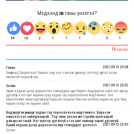
Мэдээнд өгөх таны үнэлгээ?
54
1
1
3
1
1
2
10
73
ЭМОЖИ
2021-09-15 20:38
Ганаа
Эмүүжинд баяраллаа.Чамаас өөр хэн ч ингэж зүрхэнд сэтгэлд хүртэл хэлж
өмгөөлж чадаагүй шүү
2021-09-15 20:35
Зочин
Хүний алдаан дээр дөрөөлсөн томчуудын цүнх баригч бадарууган зайл нэг хүнээр
дутахгүй ч гэх шиг өөрөөн шар хадны гэр хороололоон мартчижээ. Энэ
эмнэлэгийн ямар шугамаар барьсан газраан боксын холбоо өөрөө өв даа бид
нарын газар чи өөрөөн зайл
Бадарууган өөрөө шар хадны гэр хороололоон мартчижээ. Барьсан
эмнэлэгээн зайлуулаарай . Тэр чинь улсын өмч тэрийн шалгаарай
даварсан гахай. Нэг хүнээр дутахгүй ч гэх шиг чамаар харин дутахгүй.
2021-09-15 20:30
Хүний алдаан дээр дороолсон муу томчуудыг долоогч
Зочин