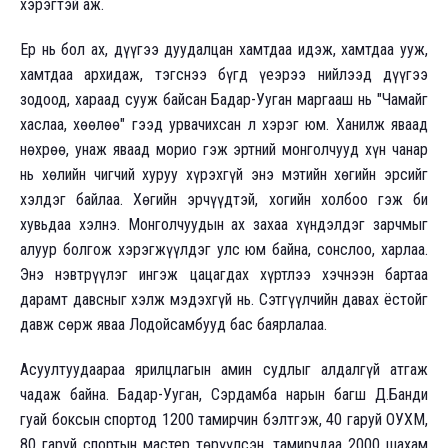
хэрэгтэй аж.
Ер нь бол ах, дүүгээ дуудалцан хамтдаа идэж, хамтдаа ууж,
хамтдаа архидаж, тэгснээ бүгд үеэрээ нийлээд дүүгээ
зодоод, хараад сууж байсан Бадар-Ууган маргааш нь "Чамайг
хаслаа, хөөлөө" гээд урвачихсан л хэрэг юм. Ханилж яваад
нөхрөө, унаж яваад морио гэж эртний монголчууд хүн чанар
нь хөлийн чигчий хуруу хүрэхгүй энэ мэтийн хөгийн эрсийг
хэлдэг байлаа. Хөгийн эрчүүдтэй, хогийн холбоо гэж би
хувьдаа хэлнэ. Монголчуудын ах захаа хүндэлдэг зарчмыг
алуур болгож хэрэгжүүлдэг улс юм байна, сонслоо, харлаа.
Энэ нэвтрүүлэг ингэж цацагдах хүртлээ хэчнээн бартаа
дарамт давсныг хэлж мэдэхгүй нь. Сэтгүүлчийн давах ёстойг
давж сөрж яваа Лодойсамбууд бас баярлалаа.
Асуултуудаараа ярилцлагын амин судлыг алдалгүй атгаж
чадаж байна. Бадар-Ууган, Сэрдамба нарын багш Д.Банди
гуай боксын спортод 1200 тамирчин бэлтгэж, 40 гаруй ОУХМ,
80 гаруй спортын мастер төрүүлсэн, тамирчдаа 2000 шахам