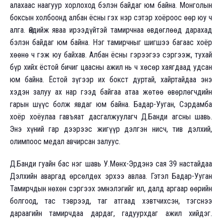
алахаас наагуур хорлоход бэлэн байдаг юм байна. Монголын
боксын холбоонд албан ёсны гэх нэр сэтэр хоёроос өөр юу ч
алга. Өндийж яваа ирээдүйтэй тамирчнаа өвдөглөөд дарахад
бэлэн байдаг юм байна. Нэг тамирчныг шигшээ багаас хоёр
хөөнө ч гэж юу байхав. Албан ёсны гэрээгээ сэргээж, тухай
бүр хийх ёстой бичиг цаасны ажил нь ч хөсөр хаягдаад удсан
юм байна. Ёстой зүгээр их бокст дуртай, хайртайдаа энэ
хэдэн залуу ах нар гээд байгаа атаа жөтөө өвөрлөгчдийн
гарын шүүс болж явдаг юм байна. Бадар-Ууган, Сэрдамба
хоёр хоёулаа гавъяат дасгалжуулагч Д.Банди агсны шавь.
Энэ хүний гар дээрээс жигүүр дэлгэн нисч, тив дэлхий,
олимпоос медал авчирсан залуус.
Д.Банди гуайн бас нэг шавь У.Мөнх-Эрдэнэ сая 39 настайдаа
Дэлхийн аваргад өрсөлдөх эрхээ авлаа. Гэтэл Бадар-Ууган
Тамирчдын нөхөн сэргээх эмнэлэгийг ил, далд аргаар өөрийн
болгоод, тас тэврээд, таг атгаад хэвтчихсэн, тэгснээ
дараагийн тамирчдаа дардаг, гадуурхдаг ажил хийдэг.