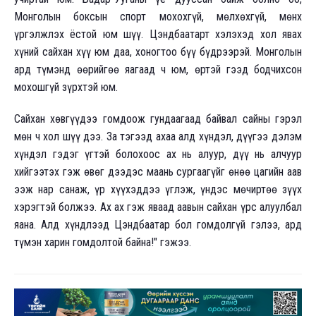
Монголын боксын спорт мохохгүй, мөлхөхгүй, мөнх
үргэлжлэх ёстой юм шүү. Цэндбаатарт хэлэхэд хол явах
хүний сайхан хүү юм даа, хоногтоо бүү бүдрээрэй. Монголын
ард түмэнд өөрийгөө яагаад ч юм, өртэй гээд бодчихсон
мохошгүй зүрхтэй юм.
Сайхан хөвгүүдээ гомдоож гундаагаад байвал сайны гэрэл
мөн ч хол шүү дээ. За тэгээд ахаа алд хүндэл, дүүгээ дэлэм
хүндэл гэдэг үгтэй болохоос ах нь алуур, дүү нь алчуур
хийгээтэх гэж өвөг дээдэс маань сургаагүйг өнөө цагийн аав
ээж нар санаж, үр хүүхэддээ үглэж, үндэс мөчиртөө зүүх
хэрэгтэй болжээ. Ах ах гэж яваад аавын сайхан үрс алуулбал
яана. Алд хүндлээд Цэндбаатар бол гомдолгүй гэлээ, ард
түмэн харин гомдолтой байна!" гэжээ.