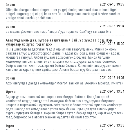
2021-09-15 19:35
Зочин
Olimpiin abarga bolood ringen deer yu gej shuleg unshaad blaa er hunii itgel
setgel tangarag gej oilgoj bsan shv Badar.Uuganaaa martaagui bizdee zarchim
zorilgo chini uurchlugdchihsun u
2021-09-15 19:04
зочин
аа мэднхгү бээжингээс ямар "аварга"ууд төрциим бдэ? цуу татаадл бна
Аваргууд минь дээ, зүгээр аваргаараа л бай . Үр хүүхдээ бод. Нэр
2021-09-15 15:09
хугархаар яс хугар гэдэг дээ
Н .Түвшинбаяр, Бадарууган гээд л одимпийн аваргууд минь. Миний эх орны
сайхан залуус шүү. Спортоороол дагна. Чаддаг юм бол шавиа бэлдэж чаддаг,
мэддэгээ гайхуул. Албан тушаал эд хөрөнгөнд бүү шуна. Банди багшийн
хөдөлмөр чин сэтгэлийн зүтгэл алдрын оргилд дуурсагдаж яваа болохоос
байр, машиныг хэнч тоож ярихгүй байгаа биздээ. Олимпийн аваргуудын цалин
хангамж аиьдралд чинь хүрийш дээ. Алсын бодол муу бна даа чааваас.
2021-09-15 14:05
Зочин
Архичингуудаа дандаа өмгөөлдөг Монгол зан юм аа. Аохичин Монгол. Гунигтай
2021-09-15 13:54
Иргэн
Бадар-ууганыг овоо сайхан аврага гэж боддог байлаа. Цэндбаа артай
холбоотой асуудлаас үүдэлтэй сөхөгдөж байгаа энэ асуудлуувыг бодохоор
нээрээ л мэргэжлийн сургужль соёл төгсөж боловстолтой хүмүүс энэ холбоог ув
рдах шаардлага амьдралаас урган гарч байна шүү. Банди гуай ямар мундаг
сурган хүмүүжүүлэгч байвдаа. Өөрийн байраа хүртэл барьцаанд эд нарыг өөд татсан
гээд бодохоор энэ аврага жаахан жудагтай байвал зохилтой.
2021-09-15 13:38
irgen