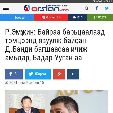
DESKTOP
|
MOBILE
Өнөөдөр
08 сарын 09
17°C
3593.87
₮
Р.Эмүжин: Байраа барьцаалаад
тэмцээнд явуулж байсан
Д.Банди багшаасаа ичиж
амьдар, Бадар-Ууган аа
3
Жиргэх
2021 оны 9 сарын 15
