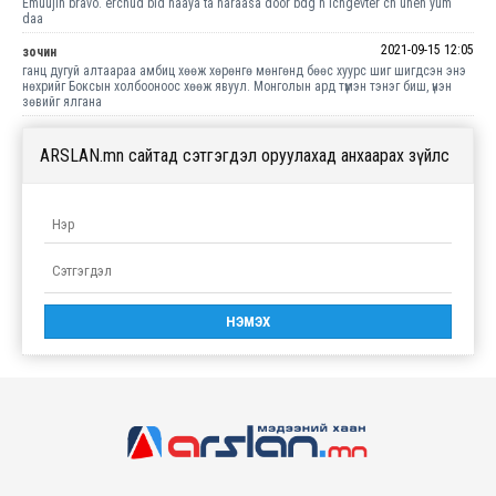
Emuujin bravo. erchud bid haaya ta naraasa door bdg n ichgevter ch unen yum
daa
2021-09-15 12:05
зочин
ганц дугуй алтаараа амбиц хөөж хөрөнгө мөнгөнд бөөс хуурс шиг шигдсэн энэ
нөхрийг Боксын холбооноос хөөж явуул. Монголын ард түмэн тэнэг биш, үнэн
зөвийг ялгана
ARSLAN.mn сайтад сэтгэгдэл оруулахад анхаарах зүйлс