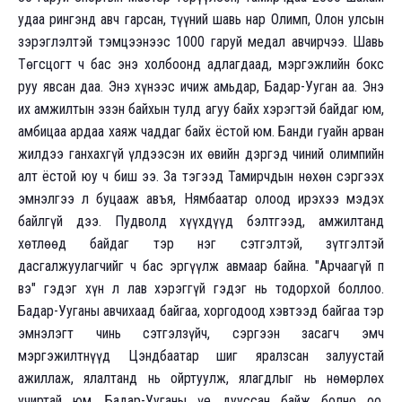
удаа рингэнд авч гарсан, түүний шавь нар Олимп, Олон улсын
зэрэглэлтэй тэмцээнээс 1000 гаруй медал авчирчээ. Шавь
Төгсцогт ч бас энэ холбоонд адлагдаад, мэргэжлийн бокс
руу явсан даа. Энэ хүнээс ичиж амьдар, Бадар-Ууган аа. Энэ
их амжилтын эзэн байхын тулд агуу байх хэрэгтэй байдаг юм,
амбицаа ардаа хаяж чаддаг байх ёстой юм. Банди гуайн арван
жилдээ ганхахгүй үлдээсэн их өвийн дэргэд чиний олимпийн
алт ёстой юу ч биш ээ. За тэгээд Тамирчдын нөхөн сэргээх
эмнэлгээ л буцааж авъя, Нямбаатар олоод ирэхээ мэдэх
байлгүй дээ. Пудволд хүүхдүүд бэлтгээд, амжилтанд
хөтлөөд байдаг тэр нэг сэтгэлтэй, зүтгэлтэй
дасгалжуулагчийг ч бас эргүүлж авмаар байна. "Арчаагүй п
вэ" гэдэг хүн л лав хэрэггүй гэдэг нь тодорхой боллоо.
Бадар-Ууганы авчихаад байгаа, хоргодоод хэвтээд байгаа тэр
эмнэлэгт чинь сэтгэлзүйч, сэргээн засагч эмч
мэргэжилтнүүд Цэндбаатар шиг яралзсан залуустай
ажиллаж, ялалтанд нь ойртуулж, ялагдлыг нь нөмөрлөх
учиртай юм. Бадар-Ууганы үе дууссан байж болно оо,