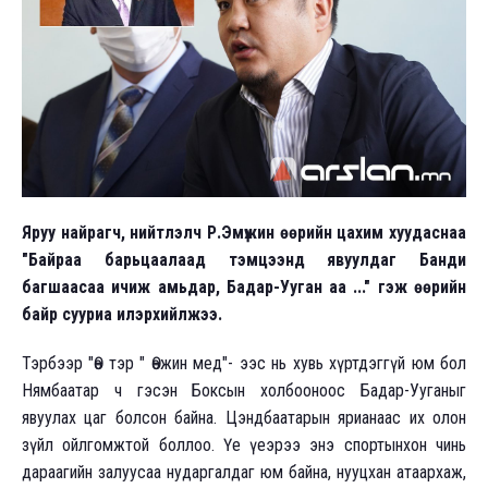
Яруу найрагч, нийтлэлч Р.Эмүжин өөрийн цахим хуудаснаа
"Байраа барьцаалаад тэмцээнд явуулдаг Банди
багшаасаа ичиж амьдар, Бадар-Ууган аа ..." гэж өөрийн
байр сууриа илэрхийлжээ.
Тэрбээр "Өө тэр " Өөжин мед"- ээс нь хувь хүртдэггүй юм бол
Нямбаатар ч гэсэн Боксын холбооноос Бадар-Ууганыг
явуулах цаг болсон байна. Цэндбаатарын ярианаас их олон
зүйл ойлгомжтой боллоо. Үе үеэрээ энэ спортынхон чинь
дараагийн залуусаа нударгалдаг юм байна, нууцхан атаархаж,