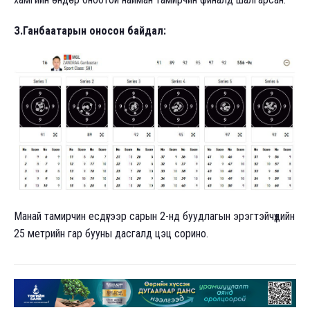
З.Ганбаатарын оносон байдал:
Манай тамирчин есдүгээр сарын 2-нд буудлагын эрэгтэйчүүдийн
25 метрийн гар бууны дасгалд цэц сорино.