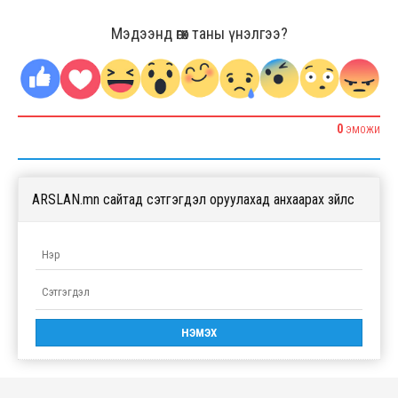
Мэдээнд өгөх таны үнэлгээ?
0
ЭМОЖИ
ARSLAN.mn сайтад сэтгэгдэл оруулахад анхаарах зүйлс