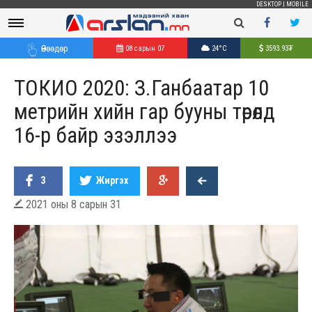
DESKTOP
|
MOBILE
Өнөөдөр
08 сарын 07
24°C
3593.93
₮
ТОКИО 2020: З.Ганбаатар 10
метрийн хийн гар бууны төрөлд
16-р байр эзэллээ
3
Жиргэх
2021 оны 8 сарын 31
