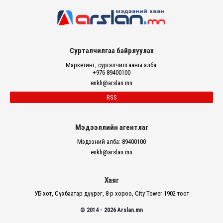
Сурталчилгаа байрлуулах
Маркетинг, сурталчилгааны алба:
+976 89400100
enkh@arslan.mn
RSS
Мэдээллийн агентлаг
Мэдээний алба: 89400100
enkh@arslan.mn
Хаяг
УБ хот, Сүхбаатар дүүрэг, 8-р хороо, City Tower 1902 тоот
© 2014 - 2026 Arslan.mn