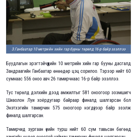
З.Ганбаатар 10 метрийн хийн гар бууны төрөлд 16-р байр эзэллээ
Буудлагын эрэгтэйчүүдийн 10 метрийн хийн гар бууны дасгалд
Зандраагийн Ганбаатар өнөөдөр цэц сорилоо. Тэрээр нийт 60
сумнаас 556 оноо авч 26 тамирчнаас 16-р байр эзэллээ.
Тус төрөлд дэлхийн дээд амжилтыг 581 оноогоор эзэмшигч
Шиаолон Луи хоёрдугаар байраар финалд шалгарсан бол
Энэтхэгийн тамирчин 575 оноогоор нэгдүгээр байр эзэлж
финалд шалгарсан.
Тамирчид зургаан үеийн турш нийт 60 сум тавьсан бөгөөд
хамгийн өндөр оноотой найман тамирчин финалд шалгарсан.