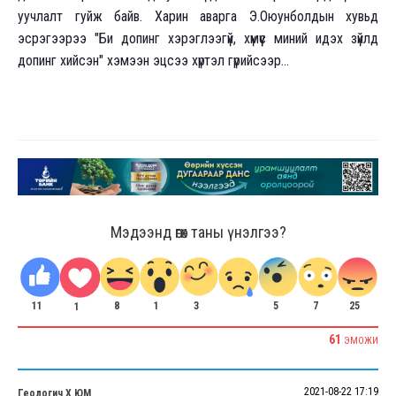
уучлалт гуйж байв. Харин аварга Э.Оюунболдын хувьд
эсрэгээрээ "Би допинг хэрэглээгүй, хүмүүс миний идэх зүйлд
допинг хийсэн" хэмээн эцсээ хүртэл гүрийсээр...
Мэдээнд өгөх таны үнэлгээ?
11
1
3
5
7
25
8
1
61
ЭМОЖИ
2021-08-22 17:19
Геологич Х ЮМ