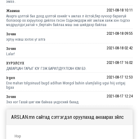
эмээ..
2021-08-18 10:11
Жаамаа
Аварга цолтой бөх доод цолтой хэнийг ч амлах л ёстой,бяр хүчээр барахгүй
болохоор оо хэрүүлээр дийлэх гэсэн Содномдорж ийг амлаж хаяж хэн гэдгээ
мэдрүүлдэг,аатай ч ,бяртайч байлаа.маш зөв шийдвэр байлаа
2021-08-18 09:55
Зочин
эргүү новш хэлэх үг алга
2021-08-18 02:42
Зочин
Lalar!
2021-08-17 16:02
ХҮРЭЛСҮХ
ДАВАРЦАН ГАРЫГ ЮУ ГЭЖ БАРИЛДУУЛСАН ЮМ БЭ.
2021-08-17 12:53
Irgen
Ene mahan tolgoinuud bugd adilhan Mongol buhiin ulamjlaliig ugui hiij ustgaj
bgaa
2021-08-17 12:24
Зочин
Энэ нэг Гахай шиг юм байнаа үндэсний бөхөд
ARSLAN.mn сайтад сэтгэгдэл оруулахад анхаарах зүйлс