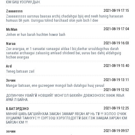
ЮМ БИШ ҮҮ. ЗОРИУДЫН.
2021-08-19 17:15
Zaaaassss
Zaaaaasssss uursnuu baasaa archij chadahgui bjiij end neeh huniig haraasan
humuus bh yum. Uuriiguu tolind harchaad olon yum bich l dee
2021-08-19 17:04
МсMan
Jinhen er hun barah huchten howor baih
2021-08-19 16:03
Naraa
Zuv avargaa, er 1 sanaatai sanaagui aldaa l biz,davhar ursuldugchuu darah
sanaatai archaagui zaluusiig amlaad shideed bai, uuruu bas dahij aldahguig
hichee avargaa
2021-08-19 15:40
Ard
Teneg batsaan zail
2021-08-19 13:11
Зочин
Mangar batsaan, ene guzeegeer mongol buh dutahgui huuj yavuul
2021-08-19 12:52
ДОПИНЧИН УВАЙГҮЙ НОВШИЙГ МОНГОЛ БӨХИЙН ДЭВЖЭЭНЭЭС ХӨӨЖ ЯВЬЯ.
АРАЙ Л БАЙНА.
2021-08-19 12:25
Б.БАТЭРДЭНЭ
МИНИЙ ШАВЬ БАГШИЙНХАА ЗААСАН ЗАМААР ЯВСАН АР НЬ ТҮҮЗ !!! ХОЛОО ОЧИЖ
ХУЦААРАЙ ТААНУУС !!! СЭРГЭЭШ ХЭРЭГЛЭДЭГГҮЙ БӨХ ГЭЖ ХААШАА ХАРСАН ЮМ
БАЙСАН ЮМ !!!
2021-08-19 09:57
зочин