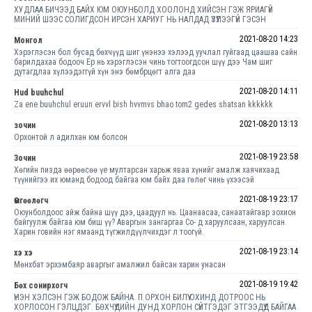
ХУДЛАА БИЧЭЭД БАЙХ ЮМ ОЮУНБОЛД ХООЛОНД ХИЙСЭН ГЭЖ ЯРИАГҮЙ
МИНИЙ ШЭЭС СОЛИГДСОН ИРСЭН ХАРИУГ НЬ НАЛДАД ҮЗҮҮЛЭЭГҮЙ ГЭСЭН
2021-08-20 14:23
Монгол
Хэрэглэсэн бол бусад бөхчүүд шиг үнэнээ хэлээд уучлал гуйгаад цаашаа сайн
барилдахаа бодооч Ер нь хэрэглэсэн чинь тогтоогдсон шүү дээ Чам шиг
дутагдлаа хүлээдэггүй хүн энэ бөмбрцөгт алга даа
2021-08-20 14:11
Hud buuhchul
Za ene buuhchul eruun ervvl bish hvvmvs bhao tom2 gedes shatsan kkkkkk
2021-08-20 13:13
зочин
Орхонтой л адилхан юм болсон
2021-08-19 23:58
Зочин
Хөгийн пизда өөрөөсөө үе мултарсан харьж яваа хүнийг амалж хаячихаад
түүнийгээ их юманд бодоод байгаа юм байх даа гөлөг чинь үхээсэй
2021-08-19 23:17
Өмгөөлөгч
Оюунболдоос айж байна шүү дээ, цаадуул нь. Цаанаасаа, санаатайгаар зохион
байгуулж байгаа юм биш үү? Аваргын зангаргаа Со- д харуулсаан, харуулсан.
Харин говийн нэг ямаанд түгжилдүүлчихдэг л тоогүй.
2021-08-19 23:14
хэ хэ
Мөнхбат эрхэмбаяр аваргыг амалжил байсан харин унасан
2021-08-19 19:42
Бөх сонирхогч
ҮНЭН ХЭЛСЭН ГЭЖ БОДОЖ БАЙНА. П.ОРХОН БИЛҮҮ ОХИНД ДОТРООС НЬ
ХОРЛОСОН ГЭЛЦДЭГ. БӨХЧҮҮДИЙН ДУНД ХОРЛОН СҮЙТГЭДЭГ ЭТГЭЭДҮҮД БАЙГАА