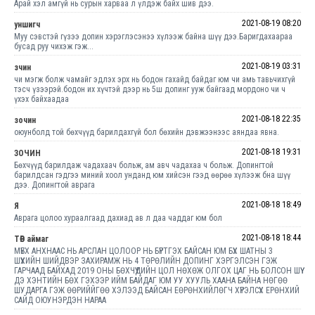
Арай хэл амгүй нь сурын харваа л үлдэж байх шив дээ.
2021-08-19 08:20
уншигч
Муу сэвстэй гүзээ допин хэрэглэсэнээ хүлээж байна шүү дээ.Баригдахаараа
бусад руу чихэж гэж...
2021-08-19 03:31
зчин
чи мэгж болж чамайг эдлэх эрх нь бодон гахайд байдаг юм чи амь тавьчихгүй
тэсч үзээрэй.бодон их хүчтэй дээр нь 5ш допинг ууж байгаад мордоно чи ч
үхэх байхаадаа
2021-08-18 22:35
зочин
оюунболд той бөхчүүд барилдахгүй бол бөхийн дэвжээнээс аяндаа явна.
2021-08-18 19:31
ЗОЧИН
Бөхчүүд барилдаж чадахаач больж, ам авч чадахаа ч больж. Допингтой
барилдсан гэдгээ миний хоол унданд юм хийсэн гээд өөрөө хүлээж бна шүү
дээ. Допингтой аврага
2021-08-18 18:49
Я
Аврага цолоо хураалгаад дахиад ав л даа чаддаг юм бол
2021-08-18 18:44
ТӨВ аймаг
МҮБХ АНХНААС НЬ АРСЛАН ЦОЛООР НЬ БҮРТГЭХ БАЙСАН ЮМ БҮХ ШАТНЫ 3
ШҮҮХИЙН ШИЙДВЭР ЗАХИРАМЖ НЬ 4 ТӨРӨЛИЙН ДОПИНГ ХЭРГЭЛСЭН ГЭЖ
ГАРЧААД БАЙХАД 2019 ОНЫ БӨХЧҮҮДИЙН ЦОЛ НӨХӨЖ ОЛГОХ ЦАГ НЬ БОЛСОН ШҮҮ
ДЭ ХЭНТИЙН БӨХ ГЭХЭЭР ИЙМ БАЙДАГ ЮМ УУ ХУУЛЬ ХААНА БАЙНА НӨГӨӨ
ШУДАРГА ГЭЖ ӨӨРИЙЙГӨӨ ХЭЛЭЭД БАЙСАН EӨРӨНХИЙЛӨГЧ ХҮРЭЛСҮХ EРӨНХИЙ
САЙД ОЮУНЭРДЭН НАРАА