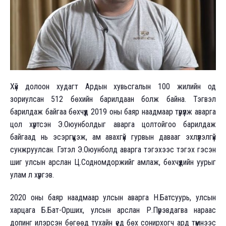
Хүй долоон худагт Ардын хувьсгалын 100 жилийн од
зориулсан 512 бөхийн барилдаан болж байна. Тэгвэл
барилдаж байгаа бөхчүүд 2019 оны баяр наадмаар түрүүлж аварга
цол хүртсэн Э.Оюунболдыг аварга цолтойгоо барилдаж
байгаад нь эсэргүүцэж, ам авахгүй гурвын давааг эхлүүлэлгүй
сунжруулсан. Гэтэл Э.Оюунболд аварга тэгэхээс тэгэх гэсэн
шиг улсын арслан Ц.Содномдоржийг амлаж, бөхчүүдийн уурыг
улам л хүргэв.
2020 оны баяр наадмаар улсын аварга Н.Батсуурь, улсын
харцага Б.Бат-Орших, улсын арслан Р.Пүрэвдагва нараас
допинг илэрсэн бөгөөд тухайн үед бөх сонирхогч ард түмнээс