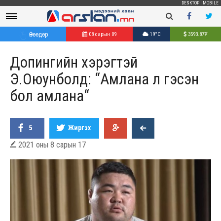
DESKTOP
|
MOBILE
Өнөөдөр
08 сарын 09
19°C
3593.87
₮
Допингийн хэрэгтэй
Э.Оюунболд: “Амлана л гэсэн
бол амлана“
5
Жиргэх
2021 оны 8 сарын 17
