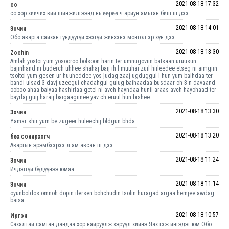
2021-08-18 17:32
со
со хор хийчих вий шинжилгээнд нь өөрөө ч ариун амьтан биш ш дээ
2021-08-18 14:01
Зочин
Обо аварга сайхан гүндүүгүй хээгүй жинхэнэ монгол эр хүн дээ
2021-08-18 13:30
Zochin
Amlah yostoi yum yosooroo bolsoon harin ter umnugoviin batsaan uruusun
bajinhand ni buderch uhhee shahaj baij ih l muuhai zuil hiileedee etseg ni aimgiin
tsoltoi yum gesen ur huuheddee yos judag zaaj ugduggui l hun yum baihdaa ter
bandi ulsad 3 davj uzeegui chadahgui gulug baihaadaa busdaar ch 3 n davaand
ooboo ahaa baiyaa hashirlaa getel ni avch hayndaa hunii araas avch haychaad ter
bayrlaj guij haraij baigaagiinee yav ch eruul hun bishee
2021-08-18 13:30
Зочин
Yamar shir yum be zugeer huleechij bldgun bhda
2021-08-18 13:20
бөх сонирхогч
Аваргын эрэмбээрээ л ам авсан ш дээ.
2021-08-18 11:24
Зочин
Ичдэггүй бүдүүнээ юмаа
2021-08-18 11:14
Зочин
oyunboldos omnoh dopin ilersen bohchudin tsolin huragad argaa hemjee awdag
baisa
2021-08-18 10:57
Иргэн
Сахалтай самган дандаа хор найруулж хэрүүл хийнэ.Яах гэж ингэдэг юм Обо