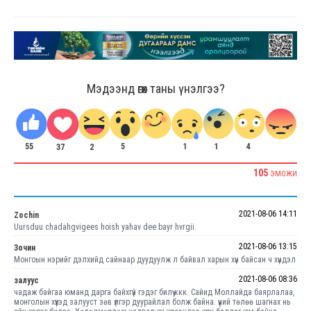
Мэдээнд өгөх таны үнэлгээ?
55
5
1
4
1
2
37
105
ЭМОЖИ
2021-08-06 14:11
Zochin
Uursduu chadahgvigees hoish yahav dee.bayr hvrgii.
2021-08-06 13:15
Зочин
Монгоын нэрийг дэлхийд сайнаар дуудуулж л байвал харын хүн байсан ч хүндэл
2021-08-06 08:36
залуус
чадаж байгаа юманд дарга байхгүй гэдэг билүү ккк. Сайид Моллайда баярлалаа,
монголын хүүхэд залууст зөв үлгэр дуурайлал болж байна. үүний төлөө шагнах нь