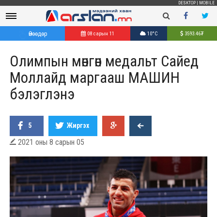
DESKTOP
|
MOBILE
Өнөөдөр
08 сарын 11
10°C
3593.46
₮
Олимпын мөнгөн медальт Сайед
Моллайд маргааш МАШИН
бэлэглэнэ
5
Жиргэх
2021 оны 8 сарын 05
