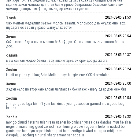
зүйн хэрэг билээ. Хөдөлмөрлөж чадвал хүн хүссэндээ хүрч баддаг юм байна
гэдгийг хамаг чадлаа дайчлан байж үзүүллээ баярлалаа бахархаж байна шүү
чамаар цаашдын их үйлсэд нь өндөр амжилт хүсэе ээ
2021-08-05 21:53
Trash
Энэ мөнгөн медалийг зөвхөн Молом аваагүй. Моломоор дамжуулж хүний эрх,
шударга ёс авсан учраас шагнуулах ёстой
2021-08-05 20:54
Зочин
Сайн хэрэг. Ядаж шинэ машин байлгүй дээ. Орж ирсэн юм өгч онигоо болов
доо.
2021-08-05 20:37
саяана
маш сайхан мэдээ байна . эрүүл энхийг хүсье. эх орондоо үүрд жарга.
2021-08-05 20:24
Źochin
Hunii ur ylgaa yu bhav, Said Mollaid bayr hurgie, ene XXK d bayrlalaa
2021-08-05 20:00
Зочин
Хэдэн хөлс шивтэр ханхалсан лаглайсан бөхчүүлээс хавьгүй дээр дэмжиж бна
2021-08-05 19:54
zochin
ymr guigaad bga bish t1 yum bchximaa yuchgu xooson garuud n uxxgeed bdg
bxldaa
2021-08-05 19:33
Zochin
mongolchuud heterhii tulshirsan uzeltei bolchihsan ymaa daa dandaa muu heleh n
negent l manaihiig geed zoriod irsen huniig eldew negeer n heleh n nadad bol
gants ene hund ym ogoh bish negent hamt zorilgo tawiad nutagaa orhij irsen
dasgaljuulagchiig n hurtel shagnamaar sanagdaj n