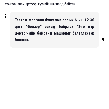
сонгож авах эрхээр түүнийг шагнаад байсан.
Тэгвэл маргааш буюу энэ сарын 6-ны 12.30
цагт “Өгөөмөр” захад байрлах “Эко кар
центр”-ийн байранд машиныг бэлэглэхээр
болжээ.