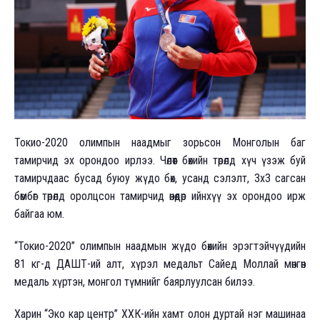
Токио-2020 олимпын наадмыг зорьсон Монголын баг
тамирчид эх орондоо ирлээ. Чөлөөт бөхийн төрөлд хүч үзэж буй
тамирчдаас бусад буюу жүдо бөх, усанд сэлэлт, 3х3 сагсан
бөмбөг төрөлд оролцсон тамирчид өнөөдөр ийнхүү эх орондоо ирж
байгаа юм.
“Токио-2020” олимпын наадмын жүдо бөхийн эрэгтэйчүүдийн
81 кг-д ДАШТ-ий алт, хүрэл медальт Сайед Моллай мөнгөн
медаль хүртэн, монгол түмнийг баярлуулсан билээ.
Харин “Эко кар центр” ХХК-ийн хамт олон дуртай нэг машинаа