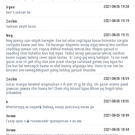
2021-08-05 19:28
irgen
bair n yaasan be
2021-08-05 19:19
Zochin
Saihaan amjilt husie
2021-08-05 19:15
Neg
Neg yumiig sain oilgoh heregtei. Ene bol odoo cagt bgaa bosoo hiimoritoi zorigtoi
zorilgotoi baatar yum bna. Ter burangui degemiin esreg ingej temcej bna ooriihoo
chaddag yumaar sorj zogsoj delhiid meduulj temcej bna. Nogoo garuud ni
naadhiig chini huhahiin tuus bolj bgaa. Tednii esreg gancaaraa temcej ooriihoo
huviin zugees tedniig cever ippon tavilaa . Er zorig gej eniig heldgiin. Ta nar neeh
gazar oron ch geh shig olon yum yriaal chacga carialaad gertee suuj bgaa biz.
Ene hun bol temcegch baatar er uhel tuuniig ailgaagui bna. Harin ta nar hen be
binzenii une nemegdenguud golog boldog garuud shuudee.
2021-08-05 18:59
Zochin
Gazar orongui tenemel orognuulsan n ih yum ch gj bh shg. Chi gazar orontoi geed
gawisan gawiya chin haana bn? Cham shg lalruud bgaa blhoor yaj hogjih tuhai
yrihawdee
2021-08-05 18:55
Ь
Монголчууд нь чадахгүй байхад, хошуу дэвсэхэд яахав дэ
2021-08-05 18:49
Зочин
Газар орон ч үгүй тэнэмэлийг орогнуулсан л их юм.
2021-08-05 18:44
Зочин