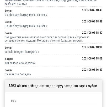
Манай монгол араншин сонин шүү. Гадны хүнд хошуу дэвсээд л өөрсдийнхөө
хүнийг үзэн ядаад л
2021-08-05 18:43
Зочин
Boljdee bayr hurgey Mollai chi shuu
2021-08-05 18:43
Зочин
Boljdee bayr hurgey Mollai chi shuu
2021-08-05 18:40
Зочин
Зөв дөө.компанийн захирал хамт олонд талархая.Буян нь бороо шиг
асгарнаа.мөнгөн мeдальт Моллай монголын бахархал.амжилт.
2021-08-05 18:34
Зочин
za bolj de ogoh l heregtei de
2021-08-05 18:02
Бадам
Юм байвал өгөх хэрэгтэй
2021-08-05 16:42
Зочин
За ашгүйдээ болждээ
ARSLAN.mn сайтад сэтгэгдэл оруулахад анхаарах зүйлс