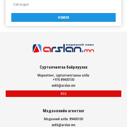
Сурталчилгаа байрлуулах
Маркетинг, сурталчилгааны алба:
+976 89400100
enkh@arslan.mn
RSS
Мэдээллийн агентлаг
Мэдээний алба: 89400100
enkh@arslan.mn