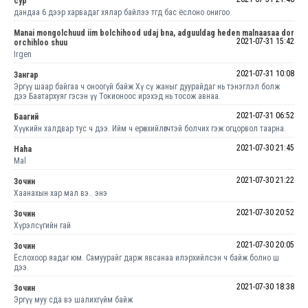
сур
дандаа 6 дээр харвадаг хялар байлээ тгд бас ёслоно онигоо
Manai mongolchuud iim bolchihood udaj bna, adguuldag heden malnaasaa dor
2021-07-31 15:42
orchihloo shuu
Irgen
2021-07-31 10:08
Зангар
Эргүү шаар байгаа ч оноогүй байж Хү сү жаныг дуурайдаг нь тэнэглэл болж
дээ Баатархуяг гэсэн үү Токионоос ирэхэд нь тосож авнаа.
2021-07-31 06:52
Баагий
Хүүкийн халдвар тус ч дээ. Ийм ч ерөнхийлөгчтэй болчих гэж огцорвол таарна.
2021-07-30 21:45
Haha
Mal
2021-07-30 21:22
Зочин
Хаанахын хар мал вэ.. энэ
2021-07-30 20:52
Зочин
Хүрэлсүгийн гай
2021-07-30 20:05
Зочин
Ёслохоор яадаг юм. Самуурайг дарж явсанаа илэрхийлсэн ч байж болно ш
дээ.
2021-07-30 18:38
Зочин
Эргүү муу сда вэ шалихгүйм байж