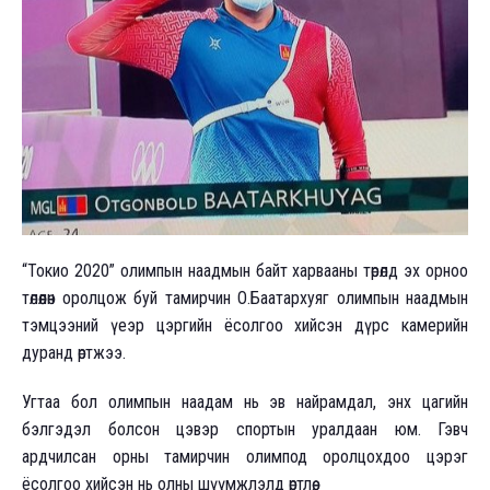
“Токио 2020” олимпын наадмын байт харвааны төрөлд эх орноо
төлөөлөн оролцож буй тамирчин О.Баатархуяг олимпын наадмын
тэмцээний үеэр цэргийн ёсолгоо хийсэн дүрс камерийн
дуранд өртжээ.
Угтаа бол олимпын наадам нь эв найрамдал, энх цагийн
бэлгэдэл болсон цэвэр спортын уралдаан юм. Гэвч
ардчилсан орны тамирчин олимпод оролцохдоо цэрэг
ёсолгоо хийсэн нь олны шүүмжлэлд өртлөө.