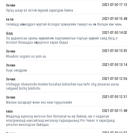
2021-07-30 17:13
Зочин
Эргүү шаар вэ ёстой муухай харагдаж байна
2021-07-30 15:48
ха ха
тэгийшд нөгөө мэдрэл муутай ёслодог хужаагийн тавиул нь еөк болцон юм чинь.
2021-07-30 14:02
Ццц
За ардчилсан ороны ерөнхийлөгч парламентын тэргүүн ерөнхий сайд бүгд л
ёслоол бгаашдээ.еөөкрүүгээл харах бхдаа
2021-07-30 13:35
Зочин
Khuukiin suganii us yum uu
2021-07-30 13:14
Зочин
Хүүк синдром
2021-07-30 12:56
Зочин
Ichdeggv sheesnvde medee husahaa boliochee naa tarhi shg ymaaraa uuruu
setgeed bichij boldishv
2021-07-30 12:31
Зочин
Малын халдварт өвчин энэ яаж түрүүлэхийн
2021-07-30 11:48
хаха
Медальд хүрчээд ингэсэн бол болохгүй нь юу байхав, юу ч чадахгүй
ялагдчихаад навсайгаад ингэхээр гадаадыханд Уго Чавес л харагдаад
үхтэлээ инээлдсэн байхдаа