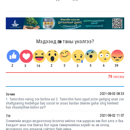
Мэдээнд өгөх таны үнэлгээ?
2
2
3
5
6
39
3
16
3
79
ЭМОЖИ
2021-08-03 08:33
Зочин
1. Tamirchnii neriig zov bichne uu! 2. Tamirchin hunii ygad yslov gedgiig unen zov
shaltgaaniig medehgui baij social iin araas buidan deeree gahai shig hevteed
hun shuumjilhee bolino uu!!!
2021-08-02 11:07
Ttt
Олимпийн мэдээ мэдээллээр ёсолгоо хийлээ гэж шуурсан юм бол алга л бна
Хандалт авах гэж байгаа бол ядаж тамирчнийхаа нэрийг нь зөв олоод
мэдчихээч дээ арчаагүй сайтууд байх юмаа