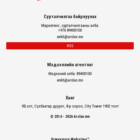
Сурталчилгаа байрлуулах
Маркетинг, сурталчилгааны алба:
+976 89400100
enkh@arslan.mn
RSS
Мэдээллийн агентлаг
Мэдээний алба: 89400100
enkh@arslan.mn
Хаяг
УБ хот, Сүхбаатар дүүрэг, 8-р хороо, City Tower 1902 тоот
© 2014 - 2026 Arslan.mn
Хөгжүүлэгч Websites™