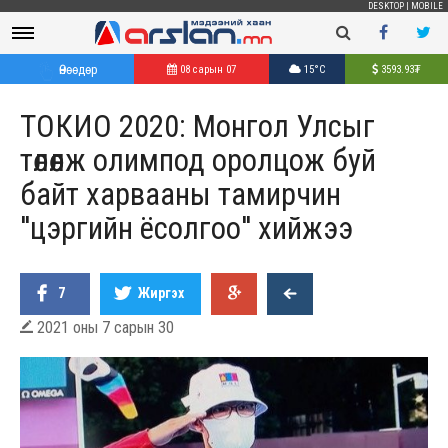
DESKTOP
|
MOBILE
Өнөөдөр
08 сарын 07
15°C
3593.93
₮
ТОКИО 2020: Монгол Улсыг
төлөөлж олимпод оролцож буй
байт харвааны тамирчин
''цэргийн ёсолгоо'' хийжээ
7
Жиргэх
2021 оны 7 сарын 30
