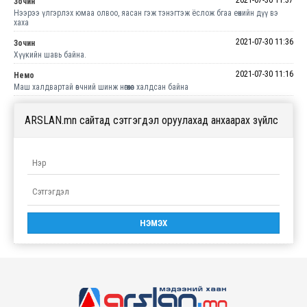
2021-07-30 11:37
Зочин
Нээрээ үлгэрлэх юмаа олвоо, яасан гэж тэнэгтэж ёслож бгаа еөкийн дүү вэ
хаха
2021-07-30 11:36
Зочин
Хүүкийн шавь байна.
2021-07-30 11:16
Немо
Маш халдвартай өвчний шинж нөгөөхөөс халдсан байна
ARSLAN.mn сайтад сэтгэгдэл оруулахад анхаарах зүйлс