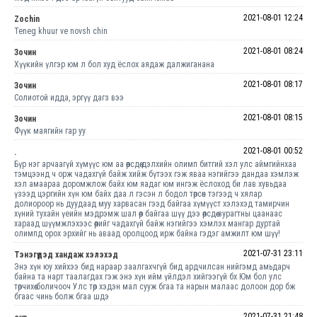
2021-08-01 12:24
Zochin
Teneg khuur ve novsh chin
2021-08-01 08:24
Зочин
Хүүкийн үлгэр юм л бол худ ёслох аядаж далжиганана
2021-08-01 08:17
Зочин
Солиотой идда, эргүү дагз вээ
2021-08-01 08:15
Зочин
Фүүк маягийн гар уу
2021-08-01 00:52
.
Бүр нэг арчаагүй хүмүүс юм аа өөрсдөө дэлхийн олимп битгий хэл улс аймгийнхаа
тэмцээнд ч орж чадахгүй байж хийж бүтээх гэж яваа нэгийгээ дандаа хэмлэж
хэл амаараа доромжлож байх юм яадаг юм ингэж ёслоход би лав хувьдаа
үзээд цэргийн хүн юм байх даа л гэсэн л бодол төрсөн тэгээд ч хялар
долиороор нь дуудаад муу харвасан гээд байгаа хүмүүст хэлэхэд тамирчин
хүний тухайн үеийн мэдрэмж шал өөр байгаа шүү дээ өөрсдөө зурагтны цаанаас
хараад шүүмжлэхээс өөрийг чадахгүй байж нэгийгээ хэмлэх мангар дуртай
олимпд орох эрхийг нь аваад оролцоод ирж байна гэдэг амжилт юм шүү!
2021-07-31 23:11
Тэнэгүүдэд хандаж хэлэхэд
Энэ хүн юу хийхээ бид нараар заалгахчгүй бид ардчилсан нийгэмд амьдарч
байна та нарт таалагдах гэж энэ хүн ийм үйлдэл хийгээгүй бх Юм бол улс
төрчихөө боличооч Улс төр хэдэн мал сууж бгаа та нарын малаас долоон дор бж
бгаас чинь болж бгаа шдэ
2021-07-31 21:48