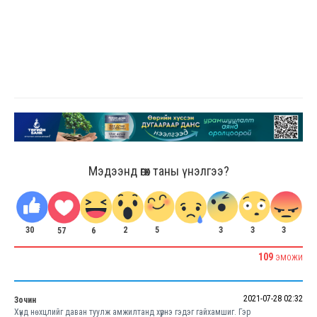
Мэдээнд өгөх таны үнэлгээ?
30
2
5
3
3
3
6
57
109
ЭМОЖИ
2021-07-28 02:32
Зочин
Хүнд нөхцлийг даван туулж амжилтанд хүрнэ гэдэг гайхамшиг. Гэр