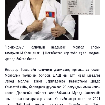
“Токио-2020” олимпын наадмаас Монгол Улсын
тамирчин М.Уранцэцэг, Ц.Цогтбаатар нар хоёр хүрэл медаль
хүртээд байгаа билээ.
Өнөөдөр Токиогийн олимпын дэвжээнд иргэншлээ солин
Монголын тамирчин болсон, ДАШТ-ий алт, хүрэл медальт
Саиед Моллай эхний барилдаанаа Казахстаны Дидар
Хамзатай хийж, барилдаан дуусахаас 20 секундын өмнө иппон
яллаа. Дараагийн тойрогт Азербайжаны Мурад Фатиевийг
нэмэлт цагт вазаригаар яллаа. Хэсгийн аваргын төлөө 2021
оны ДАШТ-ий мөнгөн медальт, Гүржийн од Тато