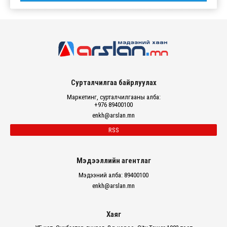
Сурталчилгаа байрлуулах
Маркетинг, сурталчилгааны алба:
+976 89400100
enkh@arslan.mn
RSS
Мэдээллийн агентлаг
Мэдээний алба: 89400100
enkh@arslan.mn
Хаяг