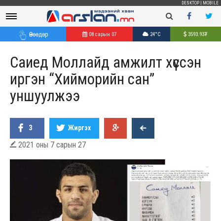
DESKTOP
|
MOBILE
Өнөөдөр
08 сарын 07
24°C
3593.93
₮
Саиед Моллайд амжилт хүссэн
иргэн “Хийморийн сан”
уншуулжээ
3
Жиргэх
2021 оны 7 сарын 27
