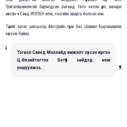
Григалашвилитай барилдсан бөгөөд
Тато эхлэн үүрч, вазари
авсан ч Саид ИППОН ялж, хэсгийн аварга болсон юм.
Түүнийг хагас шигшээд Австрийн гүрж бөх Шамил Борчашвили
хүлээж байна.
Тэгвэл Саиед Моллайд амжилт хүссэн иргэн
Ц.Өлзийтогтох Бэтүб хийдэд ном
уншуулжээ.