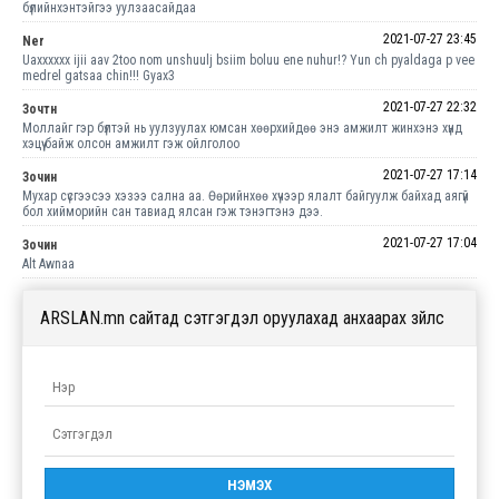
бүлийнхэнтэйгээ уулзаасайдаа
2021-07-27 23:45
Ner
Uaxxxxxx ijii aav 2too nom unshuulj bsiim boluu ene nuhur!? Yun ch pyaldaga p vee
medrel gatsaa chin!!! Gyax3
2021-07-27 22:32
Зочтн
Моллайг гэр бүлтэй нь уулзуулах юмсан хөөрхийдөө энэ амжилт жинхэнэ хүнд
хэцүү байж олсон амжилт гэж ойлголоо
2021-07-27 17:14
Зочин
Мухар сүсгээсээ хэзээ сална аа. Өөрийнхөө хүчээр ялалт байгуулж байхад аягүй
бол хийморийн сан тавиад ялсан гэж тэнэгтэнэ дээ.
2021-07-27 17:04
Зочин
Alt Awnaa
ARSLAN.mn сайтад сэтгэгдэл оруулахад анхаарах зүйлс