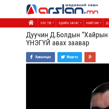
УЛС ТӨР
ЭДИЙН ЗАСАГ
НИЙГЭМ
Д
Дуучин Д.Болдын “Хайрын 
ҮНЭГҮЙ авах заавар
Хуваалцах
Жиргэх