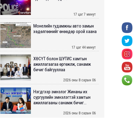
17 цаг 7 минут
Монелийн гудамжны авто замын
хөдөлгөөнийг өнөөдөр орой хаана
17 цаг 44 минут
ХӨСҮТ болон ШУТИС хамтын
ажиллагаагаа өргөжүүлж, санамж
бичиг байгууллаа
2026 оны 8 сарын 06
Нэгдүгээр эмнэлэг Жинаны их
сургуулийн эмнэлэгтэй хамтын
ажиллагааны санамж бичиг...
2026 оны 8 сарын 06
Нийслэлийн ИТХ-аар “Сэлбэ
ухаалаг хот”, агаарын бохирдол
зэрэг асуудлыг хэлэлцэж ...