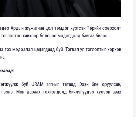
 өдөр Ардын жүжигчин цол тэмдэг хүртсэн Төрийн соёрхолт
" тоглолтоо хийхээр болсноо мэдэгдээд байгаа билээ.
нэ гэх мэдээлэл цацагдаад буй. Тэгвэл уг тоглолтыг хэрхэн
йна.
заавар:
 хөгжүүлж буй URAM апп-ыг татаад Эзэн бие оруулсан,
лгээнэ. Мөн дараах тохиолдолд бичлэгүүдээ хүлээн авах