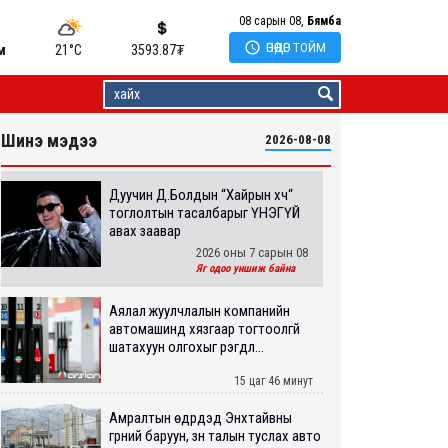
08 сарын 08,
Бямба

ӨНӨӨДӨР ТОЙМ
м
21°C
3593.87
₮
Шинэ мэдээ
2026-08-08
Дуучин Д.Болдын “Хайрын хүч“
тоглолтын тасалбарыг ҮНЭГҮЙ
авах заавар
2026 оны 7 сарын 08
Яг одоо уншиж байна
Аялал жуулчлалын компанийн
автомашинд хязгаар тогтоолгүй
шатахуун олгохыг үүрэгдл...
15 цаг 46 минут
Амралтын өдрүүдэд Энхтайвны
гүүрний баруун, зүүн талын туслах авто