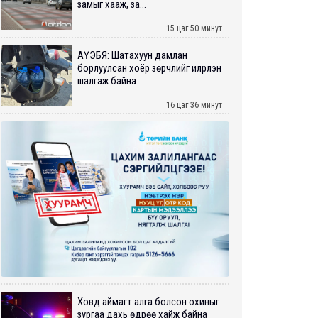
замыг хааж, за...
15 цаг 50 минут
АҮЭБЯ: Шатахуун дамлан
борлуулсан хоёр зөрчлийг илрүүлэн
шалгаж байна
16 цаг 36 минут
Ховд аймагт алга болсон охиныг
зургаа дахь өдрөө хайж байна