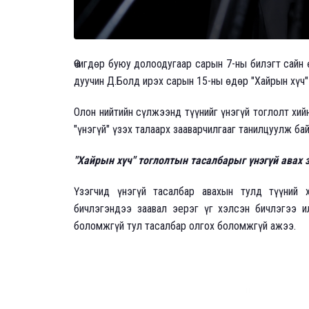
Өчигдөр буюу долоодугаар сарын 7-ны билэгт сайн
дуучин Д.Болд ирэх сарын 15-ны өдөр "Хайрын хүч
Олон нийтийн сүлжээнд түүнийг үнэгүй тоглолт хий
"үнэгүй" үзэх талаарх зааварчилгааг танилцуулж ба
"Хайрын хүч" тоглолтын тасалбарыг үнэгүй авах 
Үзэгчид үнэгүй тасалбар авахын тулд түүний
бичлэгэндээ заавал эерэг үг хэлсэн бичлэгээ и
боломжгүй тул тасалбар олгох боломжгүй ажээ.