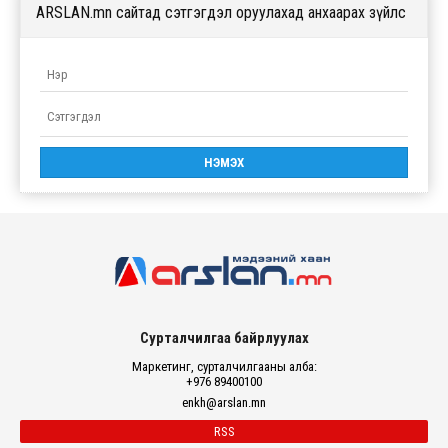
ARSLAN.mn сайтад сэтгэгдэл оруулахад анхаарах зүйлс
Сурталчилгаа байрлуулах
Маркетинг, сурталчилгааны алба:
+976 89400100
enkh@arslan.mn
RSS