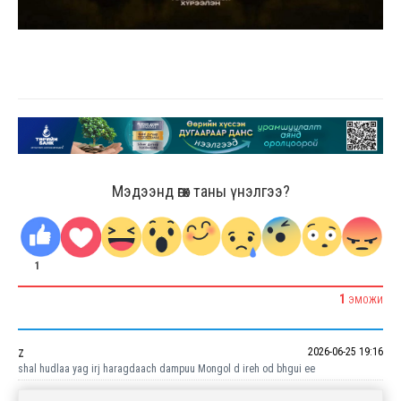
Мэдээнд өгөх таны үнэлгээ?
1
1
ЭМОЖИ
2026-06-25 19:16
Z
shal hudlaa yag irj haragdaach dampuu Mongol d ireh od bhgui ee