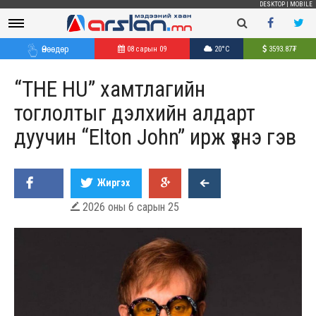
DESKTOP
|
MOBILE
Өнөөдөр
08 сарын 09
20°C
3593.87
₮
“THE HU” xамтлагийн
тоглолтыг дэлxийн алдарт
дуучин “Elton John” ирж үзнэ гэв
Жиргэх
2026 оны 6 сарын 25
