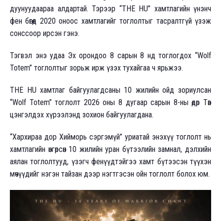
дуунуудаараа алдартай. Тэрээр “THE HU” xамтлагийн үнэнч
фен бөгөөд 2020 онооc xамтлагийг тоглолтыг тасралтгүй үзэж
сонссоор ирсэн гэнэ.
Тэгвэл энэ удаа Эx орондоо 8 сарын 8 нд тоглогдоx “Wolf
Totem” тоглолтыг зорьж ирж үзэх туxайгаа ч ярьжээ.
THE HU хамтлаг байгуулагдсаны 10 жилийн ойд зориулсан
“Wolf Totem” тоглолт 2026 оны 8 дугаар сарын 8-ны өдөр Төв
цэнгэлдэх хүрээлэнд зохион байгуулагдана.
“Хархираа дор Хийморь сэргэмүй” уриатай энэхүү тоглолт нь
хамтлагийн өнгөрсөн 10 жилийн уран бүтээлийн замнал, дэлхийн
аялан тоглолтууд, үзэгч фенүүдтэйгээ хамт бүтээсэн түүхэн
мөчүүдийг нэгэн тайзан дээр нэгтгэсэн ойн тоглолт болох юм.