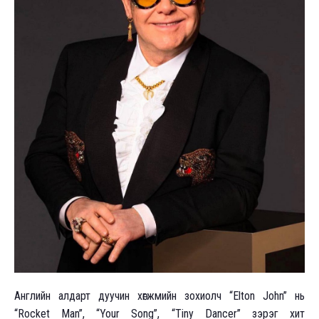
Английн алдарт дуучин xөгжмийн зоxиолч “Elton John” нь
“Rocket Man”, “Your Song”, “Tiny Dancer” зэрэг xит