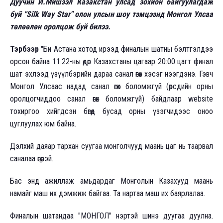
Дуучин И.Мишээл Казакстан улсад зохион байгуулагдаж
буй "Silk Way Star" олон улсын шоу тэмцээнд Монгол Улсаа
төлөөлөн оролцож буй билээ.
Тэрбээр
"Би Астана хотод ирээд финалын шатны бэлтгэлдээ
орсон байна 11.22-ны өдөр Казахстаны цагаар 20:00 цагт финал
шат эхлээд үзүүлбэрийн дараа санал өгөх хэсэг нээгдэнэ. Гэвч
Монгол Улсаас надад санал өгөх боломжгүй (өөрсдийн орны
оролцогчиддоо санал өгөх боломжгүй) байдлаар website
тохиргоо хийгдсэн бөгөөд бусад орны үзэгчидээс оноо
цуглуулах юм байна.
Дэлхий даяар тархан суугаа монголчууд маань цаг нь таарвал
саналаа өгөөрэй.
Бас энд ажиллаж амьдардаг Монголын Казахууд маань
намайг маш их дэмжиж байгаа. Та нартаа маш их баярлалаа.
Финалын шатандаа "МОНГОЛ" нэртэй шинэ дуугаа дуулна.