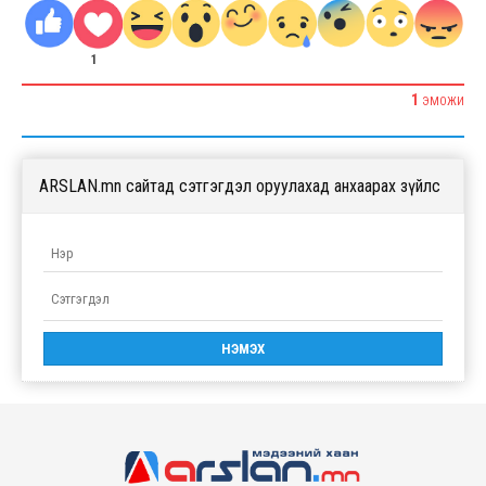
1
1
ЭМОЖИ
ARSLAN.mn сайтад сэтгэгдэл оруулахад анхаарах зүйлс