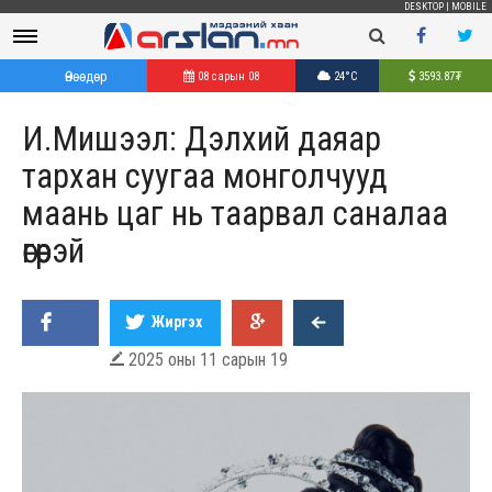
DESKTOP
|
MOBILE
Өнөөдөр
08 сарын 08
24°C
3593.87
₮
И.Мишээл: Дэлхий даяар
тархан суугаа монголчууд
маань цаг нь таарвал саналаа
өгөөрэй
Жиргэх
2025 оны 11 сарын 19
