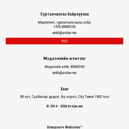
Сурталчилгаа байрлуулах
Маркетинг, сурталчилгааны алба:
+976 89400100
enkh@arslan.mn
RSS
Мэдээллийн агентлаг
Мэдээний алба: 89400100
enkh@arslan.mn
Хаяг
УБ хот, Сүхбаатар дүүрэг, 8-р хороо, City Tower 1902 тоот
© 2014 - 2026 Arslan.mn
Хөгжүүлэгч Websites™