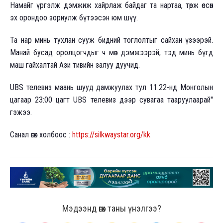
Намайг үргэлж дэмжиж хайрлаж байдаг та нартаа, төрж өссөн
эх орондоо зориулж бүтээсэн юм шүү.
Та нар минь тухлан сууж бидний тоглолтыг сайхан үзээрэй.
Манай бусад оролцогчдыг ч мөн дэмжээрэй, тэд минь бүгд
маш гайхалтай Ази тивийн залуу дуучид.
UBS телевиз маань шууд дамжуулах тул 11.22-нд Монголын
цагаар 23:00 цагт UBS телевиз дээр сувагаа тааруулаарай"
гэжээ.
Санал өгөх холбоос :
https://silkwaystar.org/kk
Мэдээнд өгөх таны үнэлгээ?