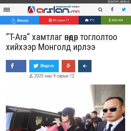
DESKTOP
|
MOBILE
Өнөөдөр
08 сарын 11
9°C
3593.46
₮
“T-Ara“ хамтлаг өнөөдөр тоглолтоо
хийхээр Монголд ирлээ
Жиргэх
2025 оны 9 сарын 12
