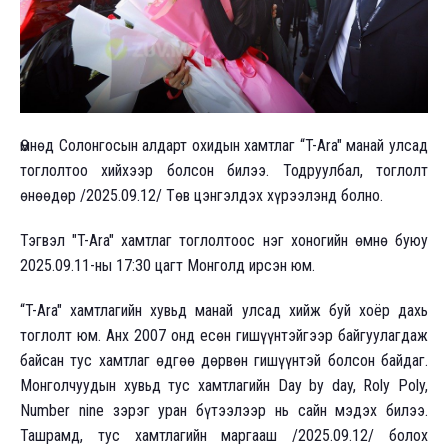
Өмнөд Солонгосын алдарт охидын хамтлаг “T-Ara" манай улсад
тоглолтоо хийхээр болсон билээ. Тодруулбал, тоглолт
өнөөдөр /2025.09.12/ Төв цэнгэлдэх хүрээлэнд болно.
Тэгвэл "T-Ara" хамтлаг тоглолтоос нэг хоногийн өмнө буюу
2025.09.11-ны 17:30 цагт Монголд ирсэн юм.
“T-Ara" хамтлагийн хувьд манай улсад хийж буй хоёр дахь
тоглолт юм. Анх 2007 онд есөн гишүүнтэйгээр байгуулагдаж
байсан тус хамтлаг өдгөө дөрвөн гишүүнтэй болсон байдаг.
Монголчуудын хувьд тус хамтлагийн Day by day, Roly Poly,
Number nine зэрэг уран бүтээлээр нь сайн мэдэх билээ.
Ташрамд, тус хамтлагийн маргааш /2025.09.12/ болох