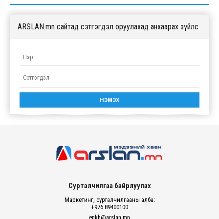
ARSLAN.mn сайтад сэтгэгдэл оруулахад анхаарах зүйлс
Сурталчилгаа байрлуулах
Маркетинг, сурталчилгааны алба:
+976 89400100
enkh@arslan.mn