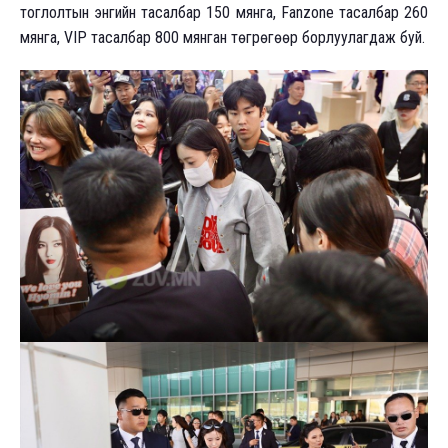
тоглолтын энгийн тасалбар 150 мянга, Fanzone тасалбар 260
мянга, VIP тасалбар 800 мянган төгрөгөөр борлуулагдаж буй.