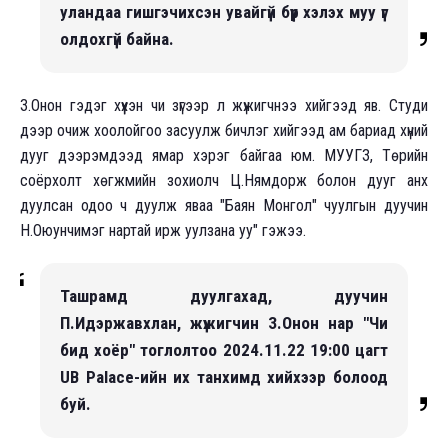
уландаа гишгэчихсэн увайгүй бүүр хэлэх муу үг
олдохгүй байна.
З.Онон гэдэг хүүхэн чи зүгээр л жүжигчнээ хийгээд яв. Студи
дээр очиж хоолойгоо засуулж бичлэг хийгээд ам бариад хүний
дууг дээрэмдээд ямар хэрэг байгаа юм. МУУГЗ, Төрийн
соёрхолт хөгжмийн зохиолч Ц.Нямдорж болон дууг анх
дуулсан одоо ч дуулж яваа "Баян Монгол" чуулгын дуучин
Н.Оюунчимэг нартай ирж уулзана уу" гэжээ.
Ташрамд дуулгахад, дуучин
П.Идэржавхлан, жүжигчин З.Онон нар "Чи
бид хоёр" тоглолтоо 2024.11.22 19:00 цагт
UB Palace-ийн их танхимд хийхээр болоод
буй.