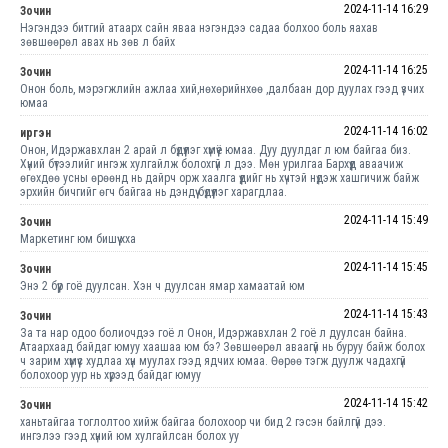
2024-11-14 16:29
Зочин
Нэгэндээ битгий атаарх сайн яваа нэгэндээ садаа болхоо боль яахав
зөвшөөрөл авах нь зөв л байх
2024-11-14 16:25
Зочин
Онон боль, мэрэгжлийн ажлаа хий,нөхөрийнхөө ,далбаан дор дуулах гээд үзчих
юмаа
2024-11-14 16:02
иргэн
Онон, Идэржавхлан 2 арай л бүдүүлэг хүмүүё юмаа. Дуу дуулдаг л юм байгаа биз.
Хүний бүтээлийг ингэж хулгайлж болохгүй л дээ. Мөн урилгаа Бархүүд аваачиж
өгөхдөө усны өрөөнд нь дайрч орж хаалга үүдийг нь хүчтэй нүдэж хашгичиж байж
эрхийн бичгийг өгч байгаа нь дэндүү бүдүүлэг харагдлаа.
2024-11-14 15:49
Зочин
Маркетинг юм бишүү хха
2024-11-14 15:45
Зочин
Энэ 2 бүүр гоё дуулсан. Хэн ч дуулсан ямар хамаатай юм
2024-11-14 15:43
Зочин
За та нар одоо болиочдээ гоё л Онон, Идэржавхлан 2 гоё л дуулсан байна.
Атаархаад байдаг юмуу хаашаа юм бэ? Зөвшөөрөл аваагүй нь буруу байж болох
ч зарим хүмүүс худлаа хүн муулах гээд ядчих юмаа. Өөрөө тэгж дуулж чадахгүй
болохоор уур нь хүрээд байдаг юмуу
2024-11-14 15:42
Зочин
ханьтайгаа тоглолтоо хийж байгаа болохоор чи бид 2 гэсэн байлгүй дээ.
ингэлээ гээд хүний юм хулгайлсан болох уу