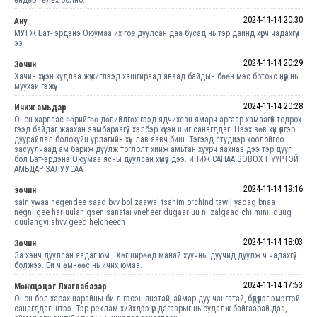
2024-11-14 20:30
Ану
МУГЖ Бат- эрдэнэ Оюумаа их гоё дуулсан даа бусад нь тэр дайнд хүрч чадахгүй
ээ
2024-11-14 20:29
Зочин
Хачин хүүхэн худлаа жүжиглээд хашгираад яваад байдын бөөн мэс ботокс нүүр нь
муухай гэжүү.
2024-11-14 20:28
Ичиж амьдар
Онон харваас өөрийгөө дөвийлгөх гээд ядчихсан ямарч аргаар хамаагүй тодрох
гээд байдаг жаахан замбараагүй хэлбэр хүүхэн шиг санагддаг. Нээх зөв хүн үлгэр
дуурайлал болохуйц урлагийн хүн лав яавч биш. Тэгээд студиэр хоолойгоо
засуулчаад ам бариж дуулж тоглолт хийж амьтан хуурч яахнав дээ тэр дууг
бол Бат-эрдэнэ Оюумаа ясны дуулсан хүмүүс дээ. ИЧИЖ САНАА ЗОВОХ НҮҮРТЭЙ
АМЬДАР ЗАЛУУСАА
2024-11-14 19:16
зочин
sain ywaa negendee saad bvv bol zaawal tsahim orchind tawij yadag bnaa
negniigee harluulah gsen sanatai vneheer dugaarluu ni zalgaad chi minii duug
duulahgvi shvv geed helcheech
2024-11-14 18:03
Зочин
За хэнч дуулсан яадаг юм . Хөгширөөд манай хуучны дуучид дуулж ч чадахгүй
болжээ. Би ч өмнөөс нь ичих юмаа.
2024-11-14 17:53
Мөнхцэцэг Лхагвабазар
Онон бол харах царайны би л гэсэн янзтай, аймар дуу чангатай, бүдүүлэг эмэгтэй
санагддаг штээ. Тэр реклам хийхдээ үр дагаврыг нь судалж байгаарай даа,