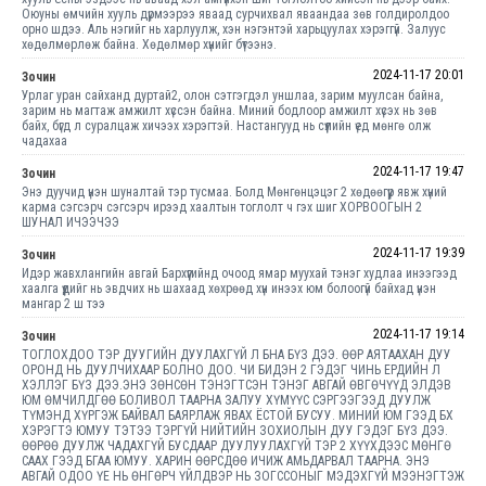
Оюуны өмчийн хууль дүрмээрээ яваад сурчихвал яваандаа зөв голдиролдоо
орно шдээ. Аль нэгийг нь харлуулж, хэн нэгэнтэй харьцуулах хэрэггүй. Залуус
хөдөлмөрлөж байна. Хөдөлмөр хүнийг бүтээнэ.
2024-11-17 20:01
Зочин
Урлаг уран сайханд дуртай2, олон сэтгэгдэл уншлаа, зарим муулсан байна,
зарим нь магтаж амжилт хүссэн байна. Миний бодлоор амжилт хүсэх нь зөв
байх, бүгд л суралцаж хичээх хэрэгтэй. Настангууд нь сүүлийн үед мөнгө олж
чадахаа
2024-11-17 19:47
Зочин
Энэ дуучид үнэн шуналтай тэр тусмаа. Болд Мөнгөнцэцэг 2 хөдөөгүүр явж хүний
карма сэгсэрч сэгсэрч ирээд хаалтын тоглолт ч гэх шиг ХОРВООГЫН 2
ШУНАЛ ИЧЭЭЧЭЭ
2024-11-17 19:39
Зочин
Идэр жавхлангийн авгай Бархүүгийнд очоод ямар муухай тэнэг худлаа инээгээд
хаалга үүдийг нь эвдчих нь шахаад хөхрөөд хүн инээх юм болоогүй байхад үнэн
мангар 2 ш тээ
2024-11-17 19:14
Зочин
ТОГЛОХДОО ТЭР ДУУГИЙН ДУУЛАХГҮЙ Л БНА БҮЗ ДЭЭ. ӨӨР АЯТААХАН ДУУ
ОРОНД НЬ ДУУЛЧИХААР БОЛНО ДОО. ЧИ БИДЭН 2 ГЭДЭГ ЧИНЬ ЕРДИЙН Л
ХЭЛЛЭГ БҮЗ ДЭЭ.ЭНЭ ЗӨНСӨН ТЭНЭГТСЭН ТЭНЭГ АВГАЙ ӨВГӨЧҮҮД ЭЛДЭВ
ЮМ ӨМЧИЛДГӨӨ БОЛИВОЛ ТААРНА ЗАЛУУ ХҮМҮҮС СЭРГЭЭГЭЭД ДУУЛЖ
ТҮМЭНД ХҮРГЭЖ БАЙВАЛ БАЯРЛАЖ ЯВАХ ЁСТОЙ БУСУУ. МИНИЙ ЮМ ГЭЭД БХ
ХЭРЭГТЭ ЮМУУ ТЭТЭЭ ТЭРГҮЙ НИЙТИЙН ЗОХИОЛЫН ДУУ ГЭДЭГ БҮЗ ДЭЭ.
ӨӨРӨӨ ДУУЛЖ ЧАДАХГҮЙ БУСДААР ДУУЛУУЛАХГҮЙ ТЭР 2 ХҮҮХДЭЭС МӨНГӨ
СААХ ГЭЭД БГАА ЮМУУ. ХАРИН ӨӨРСДӨӨ ИЧИЖ АМЬДАРВАЛ ТААРНА. ЭНЭ
АВГАЙ ОДОО ҮЕ НЬ ӨНГӨРЧ ҮЙЛДВЭР НЬ ЗОГССОНЫГ МЭДЭХГҮЙ МЭЭНЭГТЭЖ