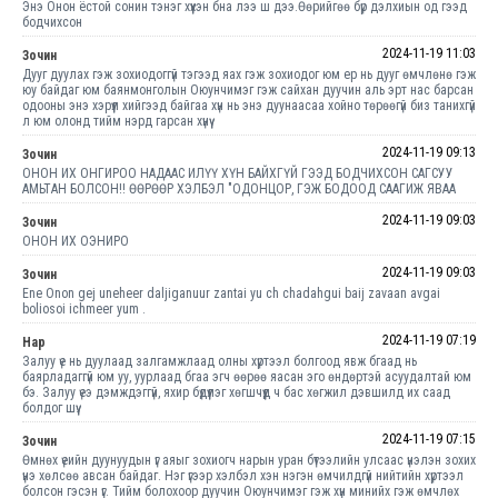
Энэ Онон ёстой сонин тэнэг хүүхэн бна лээ ш дээ.Өөрийгөө бүр дэлхиын од гээд
бодчихсон
2024-11-19 11:03
Зочин
Дууг дуулах гэж зохиодоггүй тэгээд яах гэж зохиодог юм ер нь дууг өмчлөнө гэж
юу байдаг юм баянмонголын Оюунчимэг гэж сайхан дуучин аль эрт нас барсан
одооны энэ хэрүүл хийгээд байгаа хүн нь энэ дуунаасаа хойно төрөөгүй биз танихгүй
л юм олонд тийм нэрд гарсан хүнүү
2024-11-19 09:13
Зочин
ОНОН ИХ ОНГИРОО НАДААС ИЛҮҮ ХҮН БАЙХГҮЙ ГЭЭД БОДЧИХСОН САГСУУ
АМЬТАН БОЛСОН!! ӨӨРӨӨР ХЭЛБЭЛ "ОДОНЦОР, ГЭЖ БОДООД СААГИЖ ЯВАА
2024-11-19 09:03
Зочин
ОНОН ИХ ОЭНИРО
2024-11-19 09:03
Зочин
Ene Onon gej uneheer daljiganuur zantai yu ch chadahgui baij zavaan avgai
boliosoi ichmeer yum .
2024-11-19 07:19
Нар
Залуу үе нь дуулаад залгамжлаад олны хүртээл болгоод явж бгаад нь
баярладаггүй юм уу, уурлаад бгаа эгч өөрөө яасан эго өндөртэй асуудалтай юм
бэ. Залуу үеэ дэмждэггүй, яхир бүдүүлэг хөгшчүүд ч бас хөгжил дэвшилд их саад
болдог шүү.
2024-11-19 07:15
Зочин
Өмнөх үеийн дуунуудын үг аяыг зохиогч нарын уран бүтээлийн улсаас үнэлэн зохих
үнэ хөлсөө авсан байдаг. Нэг үгээр хэлбэл хэн нэгэн өмчилдгүй нийтийн хүртээл
болсон гэсэн үг. Тийм болохоор дуучин Оюунчимэг гэж хүн минийх гэж өмчлөх