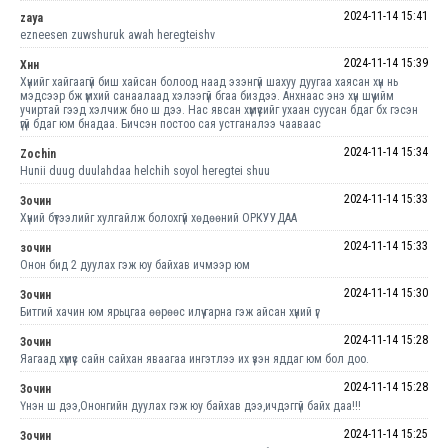
2024-11-14 15:41
zaya
ezneesen zuwshuruk awah heregteishv
2024-11-14 15:39
Хнн
Хүнийг хайгаагүй биш хайсан болоод наад эзэнгүй шахуу дуугаа хаясан хүн нь
мэдсээр бж үмхий санаалаад хэлээгүй бгаа биздээ. Анхнаас энэ хүн шүү ийм
учиртай гээд хэлчиж бно ш дээ. Нас явсан хүмүүсийг ухаан суусан бдаг бх гэсэн
үгүй бдаг юм бнадаа. Бичсэн постоо сая устганалээ чааваас
2024-11-14 15:34
Zochin
Hunii duug duulahdaa helchih soyol heregtei shuu
2024-11-14 15:33
Зочин
Хүний бүтээлийг хулгайлж болохгүй хөдөөний ОРКУУДАА
2024-11-14 15:33
зочин
Онон бид 2 дуулах гэж юу байхав ичмээр юм
2024-11-14 15:30
Зочин
Битгий хачин юм ярьцгаа өөрөөс илүү гарна гэж айсан хүний үг
2024-11-14 15:28
Зочин
Яагаад хүмүүс сайн сайхан яваагаа ингэтлээ их үзэн яддаг юм бол доо.
2024-11-14 15:28
Зочин
Үнэн ш дээ,Ононгийн дуулах гэж юу байхав дээ,ичдэггүй байх даа!!!
2024-11-14 15:25
Зочин