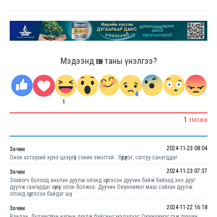
Мэдээнд өгөх таны үнэлгээ?
1
1
ЭМОЖИ
2024-11-23 08:04
Зочин
Онон хэтэрхий эрээ цээргүй сонин эмэгтэй...бүдүүлэг, сагсуу санагддаг
2024-11-23 07:37
Зочин
Зохиогч болоод анхлан дуулж олонд хүргэсэн дуучин байж байхад энэ дууг
дуулж гангардаг хүмүүс олон болжээ. Дуучин Оюунчимэг маш сайхан дуулж
олонд хүргэсэн байдаг шүү
2024-11-22 16:18
Зочин
Вандан, Дуламсүрэн нарын дуулж байсныг мэдэхээс Оюунчимэг гэж дуучин