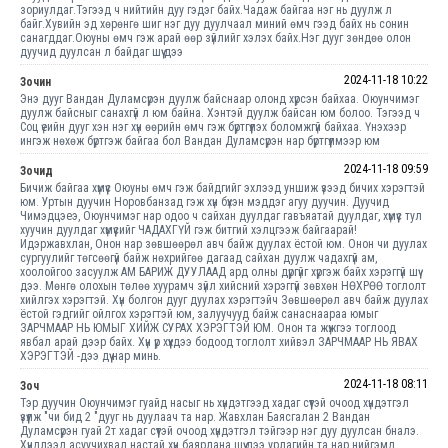
зориулдаг.Тэгээд ч нийтийн дуу гэдэг байх.Чадаж байгаа нэг нь дуулж л
байг.Хувийн эд хөрөнгө шиг нэг дуу дуулчаал миний өмч гээд байх нь сонин
санагддаг.Оюуны өмч гэж арай өөр зүйлийг хэлэх байх.Нэг дууг зөндөө олон
дуучид дуулсан л байдаг шүү дээ
2024-11-18 10:22
Зочин
Энэ дууг Вандан Дуламсүрэн дуулж байснаар олонд хүрсэн байхаа. Оюунчимэг
дуулж байсныг санахгүй л юм байна. Хэнтэй дуулж байсан юм болоо. Тэгээд ч
Соц үеийн дууг хэн нэг хүн өөрийн өмч гэж бүртгүүлэх боломжгүй байхаа. Үнэхээр
ингэж нөхөж бүртгэж байгаа бол Вандан Дуламсүрэн нар бүртгүүлмээр юм
2024-11-18 09:59
Зочид
Бичиж байгаа хүмүүс Оюуны өмч гэж байдгийг эхлээд уншиж үзээд бичих хэрэгтэй
юм. Уртын дуучин Норовбанзад гэж хүн бүхэн мэддэг агуу дуучин. Дуучид
Чимэдцэеэ, Оюунчимэг нар одоо ч сайхан дуулдаг гавъяатай дуулдаг, хүмүүс тул
хуучин дуулдаг хүмүүсийг ЧАДАХГҮЙ гэж битгий хэлцгээж байгаарай!
Идэржавхлан, Онон нар зөвшөөрөл авч байж дуулах ёстой юм. Онон чи дуулах
сургуулийг төгсөөгүй байж нөхрийгөө дагаад сайхан дуулж чадахгүй ам,
хоолойгоо засуулж АМ БАРИЖ ДУУЛААД ард олны дүргүйг хүргэж байх хэрэггүй шүү
дээ. Мөнгө олохын төлөө хуурамч зүйл хийсний хэрэггүй зөвхөн НӨХРӨӨ тоглолт
хийлгэх хэрэгтэй. Хүн болгон дууг дуулах хэрэгтэйч Зөвшөөрөл авч байж дуулах
ёстой гэдгийг ойлгох хэрэгтэй юм, залуучууд байж санаснаараа юмыг
ЗАРЧМААР НЬ ЮМЫГ ХИЙЖ СУРАХ ХЭРЭГТЭЙ ЮМ. Онон та жүжгээ тоглоод
явбал арай дээр байх. Хүн үр хүүхдээ бодоод тоглолт хийвэл ЗАРЧМААР НЬ ЯВАХ
ХЭРЭГТЭЙ -дээ дүү нар минь.
2024-11-18 08:11
Зоч
Тэр дуучин Оюунчимэг гуайд насыг нь хүндэтгээд хадаг сүүтэй очоод хүндэтгэл
үзүүлж "чи бид 2 "дууг нь дуулаач та нар. Жавхлан Баясгалан 2 Вандан
Дуламсүрэн гуай 2т хадаг сүүтэй очоод хүндэтгэл тэйгээр нэг дуу дуулсан бналэ.
Хүндлээд асуучихвал настай хүн баярлана шүү дээ урлагийн та нар нийгэмд