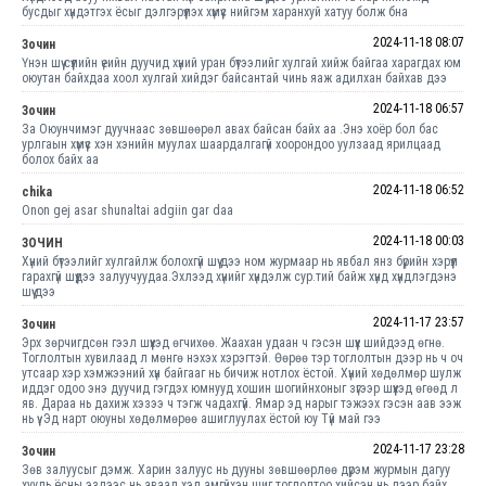
бусдыг хүндэтгэх ёсыг дэлгэрүүлэх хүмүүс нийгэм харанхуй хатуу болж бна
2024-11-18 08:07
Зочин
Үнэн шүү сүүлийн үеийн дуучид хүний уран бүтээлийг хулгай хийж байгаа харагдах юм
оюутан байхдаа хоол хулгай хийдэг байсантай чинь яаж адилхан байхав дээ
2024-11-18 06:57
Зочин
За Оюунчимэг дуучнаас зөвшөөрөл авах байсан байх аа .Энэ хоёр бол бас
урлгаын хүмүүс хэн хэнийн муулах шаардалгагүй хоорондоо уулзаад ярилцаад
болох байх аа
2024-11-18 06:52
chika
Onon gej asar shunaltai adgiin gar daa
2024-11-18 00:03
ЗОЧИН
Хүний бүтээлийг хулгайлж болохгүй шүү дээ ном журмаар нь явбал янз бүрийн хэрүүл
гарахгүй шүүдээ залуучуудаа.Эхлээд хүнийг хүндэлж сур.тий байж хүнд хүндлэгдэнэ
шүү дээ
2024-11-17 23:57
Зочин
Эрх зөрчигдсөн гээл шүүхэд өгчихөө. Жаахан удаан ч гэсэн шүүх шийдээд өгнө.
Тоглолтын хувилаад л мөнгө нэхэх хэрэгтэй. Өөрөө тэр тоглолтын дээр нь ч оч
утсаар хэр хэмжээний хүн байгааг нь бичиж нотлох ёстой. Хүний хөдөлмөр шулж
иддэг одоо энэ дуучид гэгдэх юмнууд хошин шогийнхоныг зүгээр шүүхэд өгөөд л
яв. Дараа нь дахиж хэзээ ч тэгж чадахгүй. Ямар эд нарыг тэжээх гэсэн аав ээж
нь үү. Эд нарт оюуны хөдөлмөрөө ашиглуулах ёстой юу Түй май гээ
2024-11-17 23:28
Зочин
Зөв залуусыг дэмж. Харин залуус нь дууны зөвшөөрлөө дүрэм журмын дагуу
хууль ёсны эздээс нь аваад хэл амгүйхэн шиг тоглолтоо хийсэн нь дээр байх.