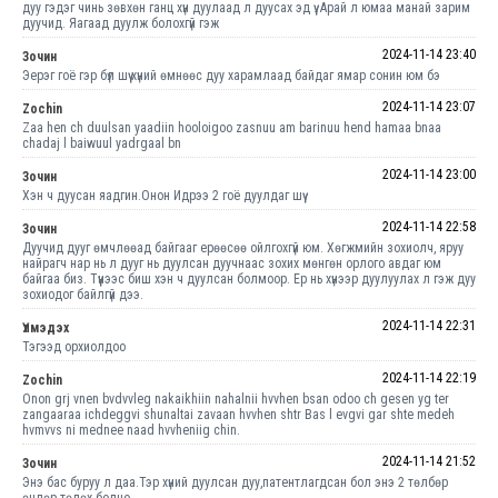
дуу гэдэг чинь зөвхөн ганц хүн дуулаад л дуусах эд үү. Арай л юмаа манай зарим
дуучид. Яагаад дуулж болохгүй гэж
2024-11-14 23:40
Зочин
Эерэг гоё гэр бүл шүү хүний өмнөөс дуу харамлаад байдаг ямар сонин юм бэ
2024-11-14 23:07
Zochin
Zaa hen ch duulsan yaadiin hooloigoo zasnuu am barinuu hend hamaa bnaa
chadaj l baiwuul yadrgaal bn
2024-11-14 23:00
Зочин
Хэн ч дуусан яадгин.Онон Идрээ 2 гоё дуулдаг шүү
2024-11-14 22:58
Зочин
Дуучид дууг өмчлөөад байгааг ерөөсөө ойлгохгүй юм. Хөгжмийн зохиолч, яруу
найрагч нар нь л дууг нь дуулсан дуучнаас зохих мөнгөн орлого авдаг юм
байгаа биз. Түүнээс биш хэн ч дуулсан болмоор. Ер нь хүнээр дуулуулах л гэж дуу
зохиодог байлгүй дээ.
2024-11-14 22:31
Үлмэдэх
Тэгээд орхиолдоо
2024-11-14 22:19
Zochin
Onon grj vnen bvdvvleg nakaikhiin nahalnii hvvhen bsan odoo ch gesen yg ter
zangaaraa ichdeggvi shunaltai zavaan hvvhen shtr Bas l evgvi gar shte medeh
hvmvvs ni mednee naad hvvheniig chin.
2024-11-14 21:52
Зочин
Энэ бас буруу л даа.Тэр хүний дуулсан дуу,патентлагдсан бол энэ 2 төлбөр
өндөр төлөх болно..