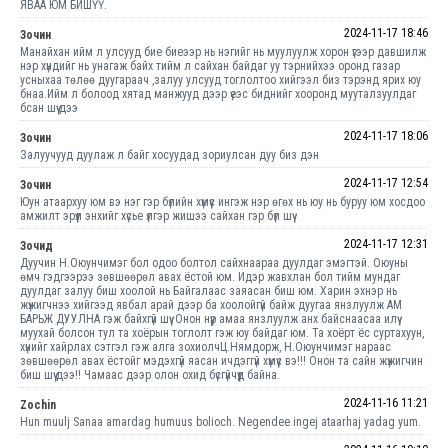
ЯВАА ЮМ БИШҮҮ.
2024-11-17 18:46
Зочин
Манайхан ийм л улсууд бие биеээр нь нэгийг нь муулуулж хорон үгээр давшилж
нэр хүндийг нь унагаж байх тийм л сайхан байдаг уу тэрнийхээ оронд газар
усныхаа төлөө дуугараач ,залуу улсууд тоглолтоо хийгээл биз тэрэнд ярих юу
бнаа.Ийм л болоод хятад манжууд дээр үеэс биднийг хооронд мууталзуулдаг
бсан шүү дээ
2024-11-17 18:06
Зочин
Залуучууд дуулаж л байг хосуудад зориулсан дуу биз дэн
2024-11-17 12:54
Зочин
Юун атаархуу юм вэ нэг гэр бүлийн хүмүүс ингэж нэр өгөх нь юу нь буруу юм хосдоо
амжилт эрүүл энхийг хүсьe үлгэр жишээ сайхан гэр бүл шүү
2024-11-17 12:31
Зочид
Дуучин Н.Оюунчимэг бол одоо болтол сайхнаараа дуулдаг эмэгтэй. Оюуны
өмч гэдгээрээ зөвшөөрөл авах ёстой юм. Идэр жавхлан бол тийм мундаг
дуулдаг залуу биш хоолой нь Байгалаас заяасан биш юм. Харин эхнэр нь
жүжигчнээ хийгээд явбал арай дээр ба хоолойгүй байж дуугаа янзлуулж АМ
БАРЬЖ ДУУЛНА гэж байхгүй шүү. Онон нүүр амаа янзлуулж анх байснаасаа илүү
муухай болсон тул та хоёрын тоглолт гэж юу байдаг юм. Та хоёрт ёс суртахуун,
хүнийг хайрлах сэтгэл гэж алга зохиолчЦ.Нямдорж, Н.Оюунчимэг нараас
зөвшөөрөл авах ёстойг мэдэхгүй яасан ичдэггүй хүмүүс вэ!!! Онон та сайн жүжигчин
биш шүү дээ!! Чамаас дээр олон охид бүсгүйчүүд байна.
2024-11-16 11:21
Zochin
Hun muulj Sanaa amardag humuus bolioch. Negendee ingej ataarhaj yadag yum.