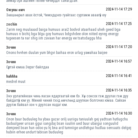
аймар эрх ашгийн төлөө чичирдэг санагдсан.
2024-11-14 17:29
Оюуны өмч
Зөвшөөрөл авах ёстой, Чимэдцэеэ гуайгаас сургамж аваагүй юу
2024-11-14 17:25
zochin
Zarim neg muulaaad baiga humuus arai2 bodvol ataarhaad uheh geed bga
humuus n bichij bga blgu goy humuus bdgshdee olon niited eyreg energy
tugeesen ta nar shig iim zavaan har energy ee tsatsdaggu hha
2024-11-14 17:20
Зочин
Onono hvvhen duulan yum bhgvi baihaa eron urlag yawahaa baijee
2024-11-14 16:57
Зочин
Сүртэй юмаа.Эерэг байлдаа
2024-11-14 16:41
hahhha
medrel muut
2024-11-14 16:35
Зочин
Энэ урлагийнхан чинь яасан ядаргаатай юм бэ. Хүн сонсох гэж дуулах гэж дуу
байдаггүй юм уу. Миний чиний гээд өмчлөөд шуугиан болгочих юмаа. Сайхан
дуулж байвал хэн ч дуулсан яадаг юм.
2024-11-14 16:30
Зочин
Onon buur buduuleg ha ybaa gazar orilj uuriigu taniuulah gej yadtsan hutlugchu
buduulgeer urisan ggui sangdaj bsan suuliin ued buur ubaigui songuulid
demjeed bsan hun odoo yu hj bna ard tumniige undlehgui hudlaa sensaats delgej
hubiin erhee undurt tabisan buduuleg