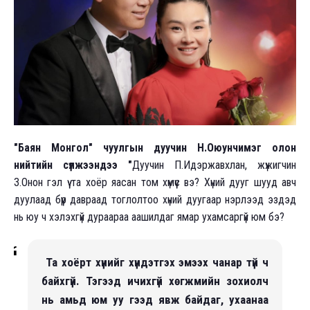
"Баян Монгол" чуулгын дуучин Н.Оюунчимэг олон
нийтийн сүлжээндээ "
Дуучин П.Идэржавхлан, жүжигчин
З.Онон гэл үү та хоёр яасан том хүмүүс вэ? Хүний дууг шууд авч
дуулаад бүүр давраад тоглолтоо хүний дуугаар нэрлээд эздэд
нь юу ч хэлэхгүй дураараа аашилдаг ямар ухамсаргүй юм бэ?
Та хоёрт хүнийг хүндэтгэх эмээх чанар түй ч
байхгүй. Тэгээд ичихгүй хөгжмийн зохиолч
нь амьд юм уу гээд явж байдаг, ухаанаа