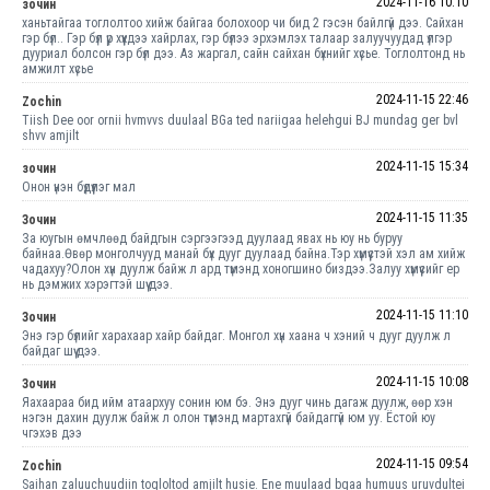
2024-11-16 10:10
зочин
ханьтайгаа тоглолтоо хийж байгаа болохоор чи бид 2 гэсэн байлгүй дээ. Сайхан
гэр бүл.. Гэр бүл үр хүүхдээ хайрлах, гэр бүлээ эрхэмлэх талаар залуучуудад үлгэр
дууриал болсон гэр бүл дээ. Аз жаргал, сайн сайхан бүхнийг хүсье. Тоглолтонд нь
амжилт хүсье
2024-11-15 22:46
Zochin
Tiish Dee oor ornii hvmvvs duulaal BGa ted nariigaa helehgui BJ mundag ger bvl
shvv amjilt
2024-11-15 15:34
зочин
Онон үнэн бүдүүлэг мал
2024-11-15 11:35
Зочин
За юугын өмчлөөд байдгын сэргээгээд дуулаад явах нь юу нь буруу
байнаа.Өвөр монголчууд манай бүх дууг дуулаад байна.Тэр хүмүүстэй хэл ам хийж
чадахуу?Олон хүн дуулж байж л ард түмэнд хоногшино биздээ.Залуу хүмүүсийг ер
нь дэмжих хэрэгтэй шүү дээ.
2024-11-15 11:10
Зочин
Энэ гэр бүлийг харахаар хайр байдаг. Монгол хүн хаана ч хэний ч дууг дуулж л
байдаг шүү дээ.
2024-11-15 10:08
Зочин
Яахаараа бид ийм атаархуу сонин юм бэ. Энэ дууг чинь дагаж дуулж, өөр хэн
нэгэн дахин дуулж байж л олон түмэнд мартахгүй байдаггүй юм уу. Ёстой юу
чгэхэв дээ
2024-11-15 09:54
Zochin
Saihan zaluuchuudiin togloltod amjilt husie. Ene muulaad bgaa humuus uruvdultei