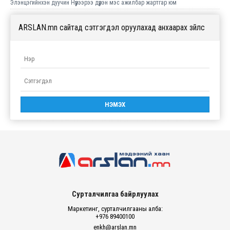
Элэнцэгийнхэн дуучин Нүүрээрээ дүүрэн мэс ажилбар жартгар юм
ARSLAN.mn сайтад сэтгэгдэл оруулахад анхаарах зүйлс
Сурталчилгаа байрлуулах
Маркетинг, сурталчилгааны алба:
+976 89400100
enkh@arslan.mn