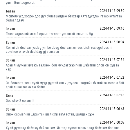
yum . Buu toogooroi.
2024-11-15 09:30
Батаа
Монголчууд хоорондоо дуу булаацалдаж байхаар Хятадуудтай газар нутагтаа
булаалдаач
2024-11-15 09:16
Зочин
Тэнэг хөдөөний мал 2 оркын тоглолт ухаантай юмыг нь бүү үз
2024-11-15 08:04
Зочин
Xen ni ch duulsan yadag ym be duug duulsan xunees bish zoxiogchoos ni
zovshoorol avch duuldag gj sonsson
2024-11-15 07:54
Зочин
Арай л муухай хүмүүс юмаа.Онон бол мундаг жүжигчин шүү битгий олон юм хуц та
нар
2024-11-15 07:52
Зочин
За болио та ясан хүний мууд дуртай хэн ч дуулсан яадгийн битгий та тэгээж бай
арай л шантаажилж байна
2024-11-15 07:16
Snna
Goe shvv 2 oo amjilt
2024-11-15 06:43
Зочин
Онон сармагчин царайтай шалихгүй авъяастай, шалдан хүүхэн
2024-11-15 00:05
Зочин
Хүний дуусаад байх юу байсан юм. Ингээд хүнээс харамлаад байх юм бол энэ