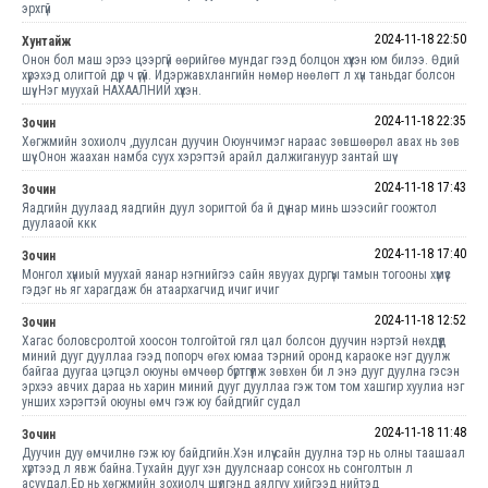
эрхгүй
2024-11-18 22:50
Хунтайж
Онон бол маш эрээ цээргүй өөрийгөө мундаг гээд болцон хүүхэн юм билээ. Өдий
хүрэхэд олигтой дүр ч үгүй. Идэржавхлангийн нөмөр нөөлөгт л хүн таньдаг болсон
шүү. Нэг муухай НАХААЛНИЙ хүүхэн.
2024-11-18 22:35
Зочин
Хөгжмийн зохиолч ,дуулсан дуучин Оюунчимэг нараас зөвшөөрөл авах нь зөв
шүү .Онон жаахан намба суух хэрэгтэй арайл далжигануур зантай шүү
2024-11-18 17:43
Зочин
Яадгийн дуулаад яадгийн дуул зоригтой ба й дүү нар минь шээсийг гоожтол
дуулааой ккк
2024-11-18 17:40
Зочин
Монгол хүниый муухай яанар нэгнийгээ сайн явууах дургүы тамын тогооны хүмүүс
гэдэг нь яг харагдаж бн атаархагчид ичиг ичиг
2024-11-18 12:52
Зочин
Хагас боловсролтой хоосон толгойтой гял цал болсон дуучин нэртэй нөхдүүд
миний дууг дууллаа гээд попорч өгөх юмаа тэрний оронд караоке нэг дуулж
байгаа дуугаа цэгцэл оюуны өмчөөр бүртгүүлж зөвхөн би л энэ дууг дуулна гэсэн
эрхээ авчих дараа нь харин миний дууг дууллаа гэж том том хашгир хуулиа нэг
унших хэрэгтэй оюуны өмч гэж юу байдгийг судал
2024-11-18 11:48
Зочин
Дуучин дуу өмчилнө гэж юу байдгийн.Хэн илүү сайн дуулна тэр нь олны таашаал
хүртээд л явж байна.Тухайн дууг хэн дуулснаар сонсох нь сонголтын л
асуудал.Ер нь хөгжмийн зохиолч шүлгэнд аялгуу хийгээд нийтэд