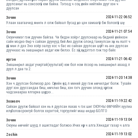
дуулсаныг нь сонсоогүй юм байна. Тэгээд ч соц үеийн нийтийн дууг хэн ч
дуулсан
2024-11-22 06:52
Зочин
Улаан хаагаачид мөнгө л олж байвал бусад үнэ цэн хамаагүй бж болохгүй шүү
2024-11-21 07:54
Зочин
Оюунчимэг гэж дуучин байгаа. Чи бидэн хоёр-г дуулснаар нь бидний үеийнхэн
сайн мэднэ Өөр ч сайхан дуунууд бий Анх дуулж олонд таниулсан хүн нь яалт ч
үгүй мөн л дээ Энэ хоёр залуу хос ч бас их сайхан дуулсан шүү Уг нь анх дуулсан
дуучнаас нь зөвшөөрөл авдаг юм билээ. Ёс зүй,хүндэтгэл гэж тэр байх
2024-11-21 06:42
иргэн
Зөвшөөрөл авдаг учиртай(хуультай) юм бол ном ёсоор нь зөвшөөрөл аваад л
дуул л даа та 2.
2024-11-20 14:38
Зочин
Хэн ч дуулсан болмоор доо. Сүүлийн үед л миний дуу гэж өмчилдөг болж. Тухайн
дууг хэн дууссандаа биш, өмчлөх биш, хэн гэгч дуучин олонд хүргэж
чадсанаараа ялгарна шүү дээ...
2024-11-19 22:42
Зохиолч
Сайхан дуулж байвал хэн нь я дуулсан яахав ч гэх шиг ОЮУНЫ ӨМЧИЙН хуулиа
илүү боловсронгуй болгох хэрэгтэй, торгуулийг маш өндөр БОЛГО
2024-11-19 13:04
Зочин
Оюуны өмчийг шууд л ашигладаг болжээ.Ичих нүүр ч алга.Хянадаг газар ч алга
2024-11-19 13:02
Zochin