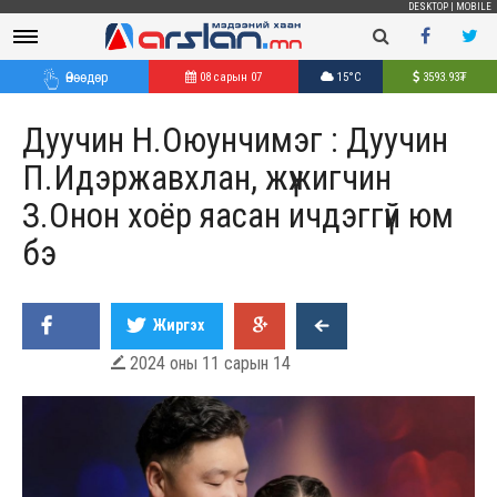
DESKTOP
|
MOBILE
Өнөөдөр
08 сарын 07
15°C
3593.93
₮
Дуучин Н.Оюунчимэг : Дуучин
П.Идэржавхлан, жүжигчин
З.Онон хоёр яасан ичдэггүй юм
бэ
Жиргэх
2024 оны 11 сарын 14
