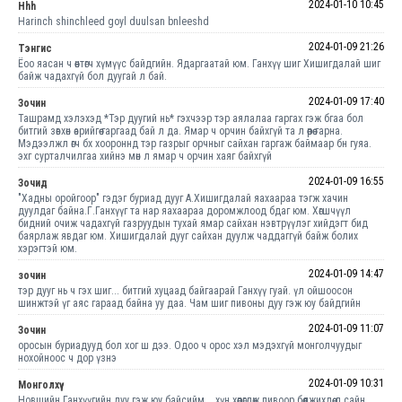
2024-01-10 10:45
Hhh
Harinch shinchleed goyl duulsan bnleeshd
2024-01-09 21:26
Тэнгис
Ёоо яасан ч өөнтөгч хүмүүс байдгийн. Ядаргаатай юм. Ганхүү шиг Хишигдалай шиг
байж чадахгүй бол дуугай л бай.
2024-01-09 17:40
Зочин
Ташрамд хэлэхэд *Тэр дуугий нь* гэхчээр тэр аялалаа гаргах гэж бгаа бол
битгий зөвхөн өарийгөө гаргаад бай л да. Ямар ч орчин байхгүй та л өөрөө гарна.
Мэдээлжл өгч бх хоороннд тэр газрыг орчныг сайхан гаргаж баймаар бн гуяа.
эхг сурталчилгаа хийнэ мөн л ямар ч орчин хаяг байхгүй
2024-01-09 16:55
Зочид
"Хадны оройгоор" гэдэг буриад дууг А.Хишигдалай яахаараа тэгж хачин
дуулдаг байна.Г.Ганхүүг та нар яахаараа доромжлоод бдаг юм. Хөгшчүүл
бидний очиж чадахгүй газруудын тухай ямар сайхан нэвтрүүлэг хийдэгт бид
баярлаж явдаг юм. Хишигдалай дууг сайхан дуулж чаддаггүй байж болих
хэрэгтэй юм.
2024-01-09 14:47
зочин
тэр дууг нь ч гэх шиг... битгий хуцаад байгаарай Ганхүү гуай. үл ойшоосон
шинжтэй үг аяс гараад байна уу даа. Чам шиг пивоны дуу гэж юу байдгийн
2024-01-09 11:07
Зочин
оросын буриадууд бол хог ш дээ. Одоо ч орос хэл мэдэхгүй монголчуудыг
нохойноос ч дор үзнэ
2024-01-09 10:31
Монголхүү
Новшийн Ганхүүгийн дуу гэж юу байсийм....хүн хөөрөгдөж пивоор бөөлжихдөө л сайн