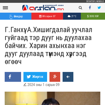
DESKTOP
|
MOBILE
Өнөөдөр
08 сарын 07
21°C
3593.93
₮
Г.Ганхүү: А.Хишигдалай уучлал
гуйгаад тэр дууг нь дуулахаа
байчих. Харин ахынхаа нэг
дууг дуулаад түмэнд хүргээд
өгөөч
Жиргэх
2024 оны 1 сарын 09
