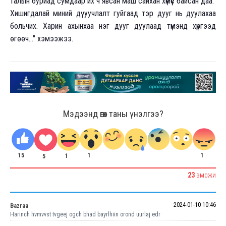
талын буриад сумдаар их ч явсан маш сайхан хүмүүс байсан даа.
Хишигдалай миний дүү уучлалт гуйгаад тэр дууг нь дуулахаа
больчих. Харин ахынхаа нэг дууг дуулаад түмэнд хүргээд
өгөөч..." хэмээжээ.
Мэдээнд өгөх таны үнэлгээ?
15
1
1
1
5
23
ЭМОЖИ
2024-01-10 10:46
Bazraa
Harinch hvmvvst tvgeej ogch bhad bayrlhiin orond uurlaj edr