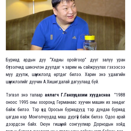
Буриад ардын дуу “Хадны оройгоор” дууг залуу уран
бүтээлчид шинэчлэн дуулдаг ч зарим нь сайжруулах гэхээсээ
муу дуулж, шүүмжлэлд өртдөг билээ. Харин энэ удаагийн
шүүмжлэлийг дуучин А.Хишигдалай дагуулаад буй.
Тэгвэл энэ талаар
аялагч Г.Ганхүү цахим хуудаснаа
"1988
оноос 1995 оны хооронд Германаас хуучин машин их зөөдөг
байж билээ. Тэр үед Оросын буриадууд тэр дундаа буриад
цагдаа нэр Монголчуудад маш дургүй байж билээ. Одоо арай
дээрдсэн байх. Оюун гишүүний сонгуулиар Дорнодын хойд