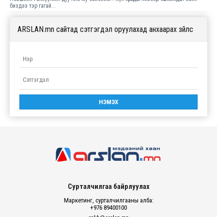
биздээ тэр гагай...
ARSLAN.mn сайтад сэтгэгдэл оруулахад анхаарах зүйлс
Сурталчилгаа байрлуулах
Маркетинг, сурталчилгааны алба:
+976 89400100