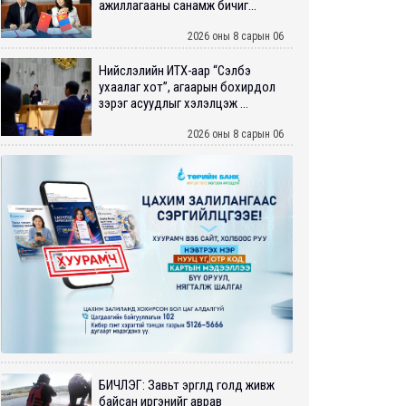
ажиллагааны санамж бичиг...
2026 оны 8 сарын 06
Нийслэлийн ИТХ-аар “Сэлбэ
ухаалаг хот”, агаарын бохирдол
зэрэг асуудлыг хэлэлцэж ...
2026 оны 8 сарын 06
БИЧЛЭГ: Завьт эргүүлүүд голд живж
байсан иргэнийг аврав