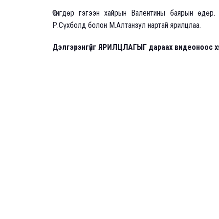
Өчигдөр гэгээн хайрын Валентины баярын өдөр.
Р.Сүхболд болон М.Алтанзул нартай ярилцлаа.
Дэлгэрэнгүйг ЯРИЛЦЛАГЫГ дараах видеоноос хүл