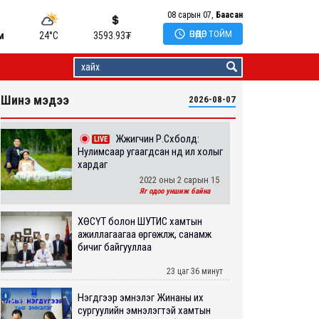
08 сарын 07,
Баасан

ӨНӨӨДӨР ТОЙМ
м
24°C
3593.93
₮
Шинэ мэдээ
2026-08-07
Жүжигчин Р.Сүхболд:
LIVE
Нулимсаар угаагдсан нүд илүү холыг
хардаг
2022 оны 2 сарын 15
Яг одоо уншиж байна
ХӨСҮТ болон ШУТИС хамтын
ажиллагаагаа өргөжүүлж, санамж
бичиг байгууллаа
23 цаг 36 минут
Нэгдүгээр эмнэлэг Жинаны их
сургуулийн эмнэлэгтэй хамтын