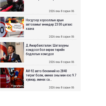
2026 оны 8 сарын 06
Нэгдүгээр хорооллын арын
автозамыг өнөөдөр 23:00 цагаас
хаана
2026 оны 8 сарын 06
Д.Амарбаясгалан: Шатахууны
хомдсол бол өөрөө төрийн
бодлогын хомсдол
2026 оны 8 сарын 06
АИ-92 авто бензиний үнэ 2840
төгрөг болж, өмнөх оны мөн үеэс 9.7
хувиар, өмнөх са...
2026 оны 8 сарын 06
ШУУРХАЙ: Туул голд 13 настай
хүүхэд живж, эрэн хайх ажиллагаа
үргэлжилж байна