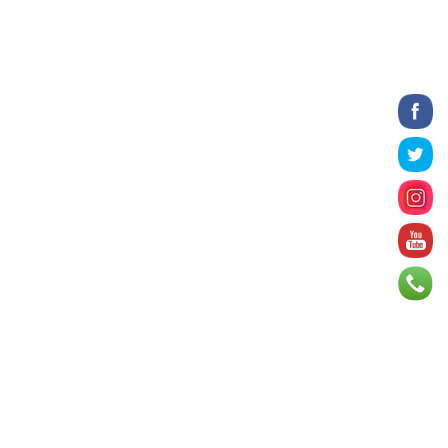
2026 оны 8 сарын 06
Татварын өртэй шатахуун
импортлогч ААН-үүдийн дансыг
битүүмжлэхгүй
2026 оны 8 сарын 06
Нийслэлийн цэцэрлэгийн цахим
бүртгэл энэ сарын 10-нд эхэлнэ
2026 оны 8 сарын 06
Өнөр хороолол болон
Баянхошууны авто замын барилгын
ажлын нийт гүйцэтгэл 74.5 хув...
2026 оны 8 сарын 06
Монгол-Алтай, Хөвсгөлийн
уулархаг нутаг, Дорнод-
Дарьгангын тал нутгаар дуу
цахилг...