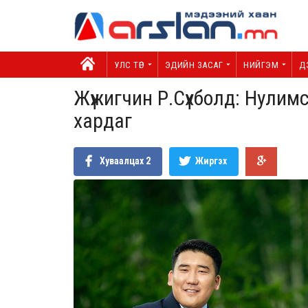
УЛС ТӨР
ЭДИЙН ЗАСАГ
НИЙГЭМ
Д
Жүжигчин Р.Сүхболд: Нулимса
хардаг
Хуваалцах
2
Жиргэх