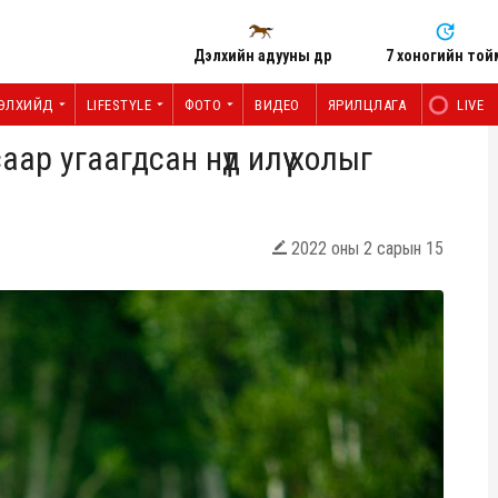
Дэлхийн адууны өдөр
7 хоногийн той
ЭЛХИЙД
LIFESTYLE
ФОТО
ВИДЕО
ЯРИЛЦЛАГА
LIVE
ар угаагдсан нүд илүү холыг
2022 оны 2 сарын 15
