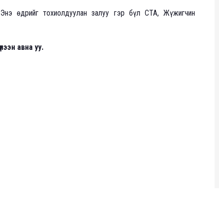
 Энэ өдрийг тохиолдуулан залуу гэр бүл СТА, Жүжигчин
ээн авна уу.