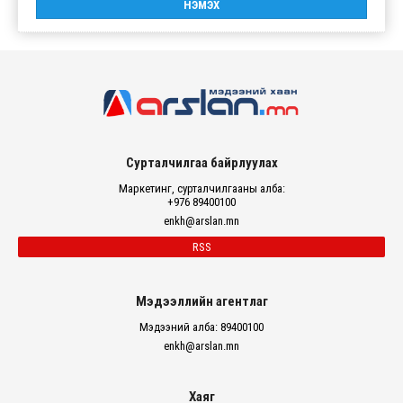
Сурталчилгаа байрлуулах
Маркетинг, сурталчилгааны алба:
+976 89400100
enkh@arslan.mn
RSS
Мэдээллийн агентлаг
Мэдээний алба: 89400100
enkh@arslan.mn
Хаяг