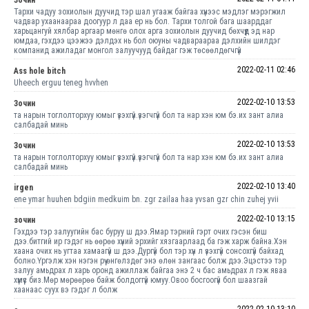
Зочин
Тархи чадуу зохиолын дуучид тэр шал угааж байгаа хүнээс мэдлэг мэрэгжил
чадвар ухаанаараа доогуур л даа ер нь бол. Тархи толгой бага шаарддаг
харьцангуй хялбар аргаар мөнгө олох арга зохиолын дуучид бөхчүүд эд нар
юмдаа, гэхдээ цээжээ дэлдэх нь бол оюуны чадвараараа дэлхийн шилдэг
компанид ажиладаг монгол залуучууд байдаг гэж төсөөлдөгчгүй
2022-02-11 02:46
Ass hole bitch
Uheech erguu teneg hvvhen
2022-02-10 13:53
Зочин
та нарын тоглолторхуу юмыг үзэхгүй.үзэгчгүй бол та нар хэн юм бэ.их зант алиа
салбадай минь
2022-02-10 13:53
Зочин
та нарын тоглолторхуу юмыг үзэхгүй.үзэгчгүй бол та нар хэн юм бэ.их зант алиа
салбадай минь
2022-02-10 13:40
irgen
ene ymar huuhen bdgiin medkuim bn. zgr zailaa haa yvsan gzr chin zuhej yvii
2022-02-10 13:15
зочин
Гэхдээ тэр залуугийн бас буруу ш дээ.Ямар тэрний гэрт очих гэсэн биш
дээ.битгий ир гэдэг нь өөрөө хүний эрхийг хязгаарлаад ба гэж харж байна.Хэн
хаана очих нь угтаа хамаагүй ш дээ.Дургүй бол тэр хүн л үзэхгүй сонсохгүй байхад
болно.Үргэлж хэн нэгэн рүү өнгөлздөг энэ өлөн зангаас болж дээ.Эцэстээ тэр
залуу амьдрах л харь оронд ажиллаж байгаа энэ 2 ч бас амьдрах л гэж яваа
хүмүүс биз.Мөр мөрөөрөө байж болдоггүй юмуу.Овоо босгоогүй бол шаазгай
хаанаас суух вэ гэдэг л болж