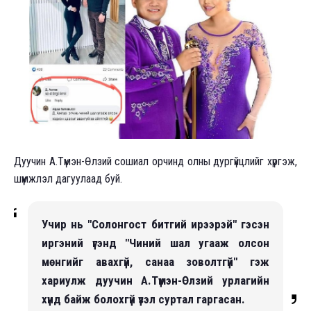
Дуучин А.Түмэн-Өлзий сошиал орчинд олны дургүйцлийг хүргэж,
шүүмжлэл дагуулаад буй.
Учир нь "Солонгост битгий ирээрэй" гэсэн
иргэний үгэнд "Чиний шал угааж олсон
мөнгийг авахгүй, санаа зоволтгүй" гэж
хариулж дуучин А.Түмэн-Өлзий урлагийн
хүнд байж болохгүй
үзэл суртал гаргасан.