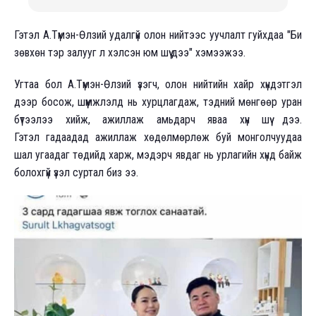
Гэтэл А.Түмэн-Өлзий удалгүй олон нийтээс уучлалт гуйхдаа "Би
зөвхөн тэр залууг л хэлсэн юм шүү дээ" хэмээжээ.
Угтаа бол А.Түмэн-Өлзий үзэгч, олон нийтийн хайр хүндэтгэл
дээр босож, шүүмжлэлд нь хурцлагдаж, тэдний мөнгөөр уран
бүтээлээ хийж, ажиллаж амьдарч яваа хүн шүү дээ.
Гэтэл гадаадад ажиллаж хөдөлмөрлөж буй монголчуудаа
шал угаадаг төдийд харж, мэдэрч явдаг нь урлагийн хүнд байж
болохгүй үзэл суртал биз ээ.