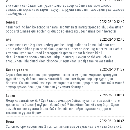
2022-02-10 13:10
э
энэ хошин салбадай баячуудын дэвсгэр хоёр их байнаааа монголооос
зайлаарай тэр халаас тархи чадууу лалруудл танар шиг шээсүүдииг үздэгшдээээ
нохойнуудааа
2022-02-10 12:49
teneg 2
henii huchind hen bolsonoo sanaarai ard tumen ta nariig tejeedeg shuu davartsan
odoo ard tumnee guilagchin gj duuddag ene 2 iig uzej harhaa bolih heregtei
2022-02-10 12:40
059
zassssssss ene 2-g khen uzdeg yum be....tegj tsalingaa khasuulakhaar neg
udriin orlogo khaa yum be shalaa ugaasan ni deer sh dee...ug ni ter zaluu uvchin
zovlontoi uyed so-d ireed khereggui ch gesen utgaar bichsen bkh l
daa...kheruulch sonin khuukhen l ulguud uuriiguu evgui bdald oruulchikh
shig...khenii khuchind khen blsonoo urlagiinkhan urgelj sanaj yavaasaidaa...
2022-02-10 11:39
Биеээ үнэлэгч
Сөрөгт бол хир хөлс шиврээ үнэртүүлсэн жоохон хүүхэд шиг мөртлөө хүүхэнд үнэн
дуртай залуу байсан овоо мөнгөтэй болсон юм бхдаа цор цор дуугардаг
болжээ. Хошин шогийнхон хүүхэн их авдаг гэж сонин дээр гарсанаас хойш манай
эрүүгээр ирэхээ бсан даа .байнгын үйлчлүүлэгч бсандаа
2022-02-10 10:54
Зочин
Ямар их зантай юм бэ? Хүний газар амьдарч байгаа нутаг нэгтнээ арай ч тэгж
доромжилж болохгүй шүү Түмэн- Өлзий гуай!!! Өөрийгөө битгий ихэд бод . Одоо
чамайг сонсох хүн алга болох байх. Өөрийнхөө тойрон хүрээлэгчиддээ л
тоглолтоо үзүүлвэл барам.
2022-02-10 10:47
Болд
Солонгос орж сөрөлт энэ 2 тоглолт хийхгүй амарч зугаалах гэж яваа биз энэ 2