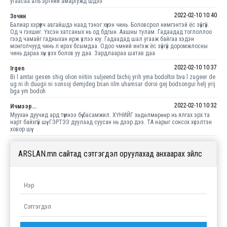
угаасаа аль эртний амаргужд шдээ
2022-02-10 10:40
Зочин
Балиар хэрүүлч авгайшдэ наад тэнэг хүүхэн чинь. Боловсрол нимгэнтэй ёс зүйгүй.
Од ч гэхшиг. Үхсэн хатсаных нь од бдгын. Аашны тулам. Гадаадад тоглоллоо
гээд чамайг гадныхан ирж үзлээ юу. Гадаадад шал угааж байгаа хэдэн
монголчууд чинь л ирэх бсымдаа. Одоо чмний ингэж ёс зүйгүй доромжлосны
чинь дараа хүн үзэх болов уу даа. Зардлаараа шатав даа
2022-02-10 10:37
Irgen
Bi l amtai gesen shig olion niitiin suljeend bichij yrih yma bodoltoi bva l zugeer de
ug ni ih duugii ni sonsoj demjdeg bsan iilm uhamsar doroi gej bodsongui helj yrij
bga ym bodoh
2022-02-10 10:32
Ичмээр...
Муухан дуучид ард түмнээ бүү басамжил. ХҮНИЙГ хөдөлмөрөөр нь ялгах эрх та
нарт байхгүй шүү. ГЭРТЭЭ дуулаад суусан нь дээр дээ. ТА нарыг сонсох хүсэлтэн
ховор шүү
ARSLAN.mn сайтад сэтгэгдэл оруулахад анхаарах зүйлс