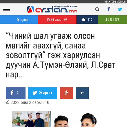
DESKTOP
|
MOBILE
Өнөөдөр
08 сарын 07
15°C
3593.93
₮
“Чиний шал угааж олсон
мөнгийг авахгүй, санаа
зоволтгүй“ гэж хариулсан
дуучин А.Түмэн-Өлзий, Л.Сөрөлт
нар...
2
Жиргэх
2022 оны 2 сарын 10
