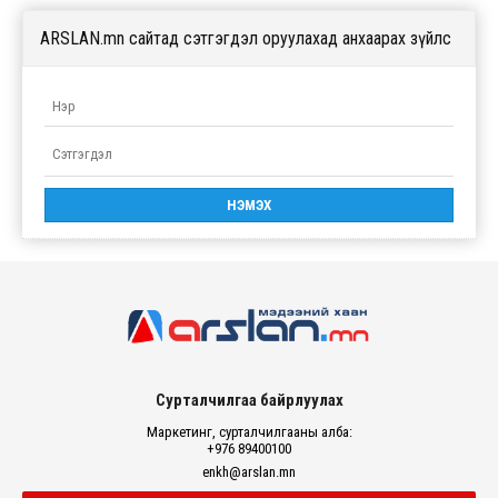
ARSLAN.mn сайтад сэтгэгдэл оруулахад анхаарах зүйлс
Сурталчилгаа байрлуулах
Маркетинг, сурталчилгааны алба:
+976 89400100
enkh@arslan.mn