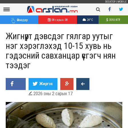
DESKTOP
|
MOBILE
Өнөөдөр
08 сарын 08
24°C
3593.87
₮
Жигнүүрт дэвсдэг гялгар уутыг
нэг хэрэглэхэд 10-15 хувь нь
гэдэсний савханцар үүсгэгч нян
тээдэг
Жиргэх
2026 оны 2 сарын 17
