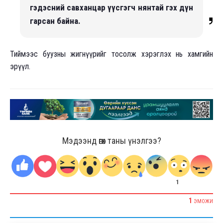
гэдэсний савханцар үүсгэгч нянтай гэх дүн
гарсан байна.
Тиймээс буузны жигнүүрийг тосолж хэрэглэх нь хамгийн
эрүүл.
Мэдээнд өгөх таны үнэлгээ?
1
1
ЭМОЖИ