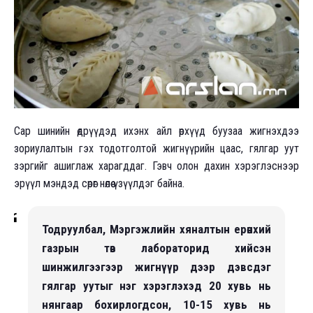
Сар шинийн өдрүүдэд ихэнх айл өрхүүд буузаа жигнэхдээ
зориулалтын гэх тодотголтой жигнүүрийн цаас, гялгар уут
зэргийг ашиглаж харагддаг. Гэвч олон дахин хэрэглэснээр
эрүүл мэндэд сөрөг нөлөө үзүүлдэг байна.
Тодруулбал, Мэргэжлийн хяналтын ерөнхий
газрын төв лабораторид хийсэн
шинжилгээгээр жигнүүр дээр дэвсдэг
гялгар уутыг нэг хэрэглэхэд 20 хувь нь
нянгаар бохирлогдсон, 10-15 хувь нь