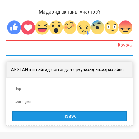
Мэдээнд өгөх таны үнэлгээ?
0
ЭМОЖИ
ARSLAN.mn сайтад сэтгэгдэл оруулахад анхаарах зүйлс