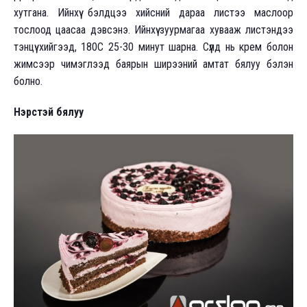
хутгана. Ийнхүү бэлдцээ хийсний дараа листээ маслоор
тослоод цаасаа дэвсэнэ. Ийнхүү зуурмагаа хувааж листэндээ
тэнцүү хийгээд, 180С 25-30 минут шарна. Сүүлд нь крем болон
жимсээр чимэглээд баярын ширээний амтат бялуу бэлэн
болно.
Нэрстэй бялуу