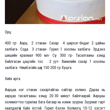
Орц:
400 гр- Аарц 2 стакан- Сахар 4 ширхэг-Өндөг 2 цайны
халбага- Сода 3 стакан- Гурил 1 хоолны халбага- Эрдэнэ
шишийн крахмал 900 мл- Сүү 300 гр- Тасалгааны хэмд
байлгасан цөцгийн тос 2 уут- Ванилийн сахар 1 хоолны
халбага- Нимбэгийн шүүс 150-200 гр Хушга
Хийх арга:
Аарцаа нэг стакан сахартайгаа сайтар холино. Дараа нь
аарцаа тасалгааны хэмд 20-30 минут байлгаарай. Аарцны
холимогтоо гурилаа бага багаар нь нэмж зуурна. Зуурмаг гарт
наалдахгүй байх ёстой. Гурил бэлэн болмогц 10-12 хэсэгт