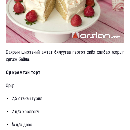
Баярын ширээний амтат бялуугаа гэртээ хийх хялбар жорыг
хүргэж байна.
Сүүн кремтэй торт
Орц:
2,5 стакан гурил
2 ц/х хөөлгөгч
¾ ц/х давс