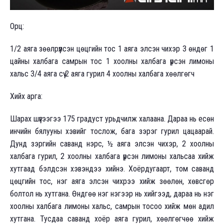
Орц:
1/2 аяга зөөлрүүлсэн цөцгийн тос 1 аяга элсэн чихэр 3 өндөг 1
цайны халбага самрын тос 1 хоолны халбага үрсэн лимоны
хальс 3/4 аяга сүү 2 аяга гурил 4 хоолны халбага хөөлгөгч
Хийх арга:
Шарах шүүгээгээ 175 градуст урьдчилж халаана. Дараа нь есөн
инчийн бялууны хэвийг тослож, бага зэрэг гурил цацаарай.
Дунд зэргийн саванд нэрс, ½ аяга элсэн чихэр, 2 хоолны
халбага гурил, 2 хоолны халбага үрсэн лимоны хальсаа хийж
хутгаад бэлдсэн хэвэндээ хийнэ. Хоёрдугаарт, том саванд
цөцгийн тос, нэг аяга элсэн чихрээ хийж зөөлөн, хөвсгөр
болтол нь хутгана. Өндгөө нэг нэгээр нь хийгээд, дараа нь нэг
хоолны халбага лимоны хальс, самрын тосоо хийж мөн адил
хутгана. Тусдаа саванд хоёр аяга гурил, хөөлгөгчөө хийж