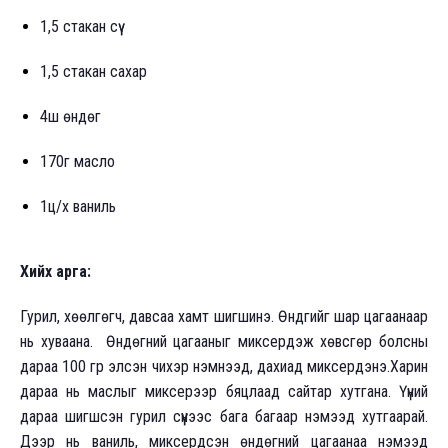
1,5 стакан сүү
1,5 стакан сахар
4ш өндөг
170г масло
1ц/х ваниль
Хийх арга:
Гурил, хөөлгөгч, давсаа хамт шигшинэ. Өндгийг шар цагаанаар
нь хуваана. Өндөгний цагааныг миксердэж хөвсгөр болсны
дараа 100 гр элсэн чихэр нэмнээд, дахиад миксердэнэ.Харин
дараа нь маслыг миксерээр бяцлаад сайтар хутгана. Үүний
дараа шигшсэн гурил сүүнээс бага багаар нэмээд хутгаарай.
Дээр нь ваниль, миксердсэн өндөгний цагаанаа нэмээд