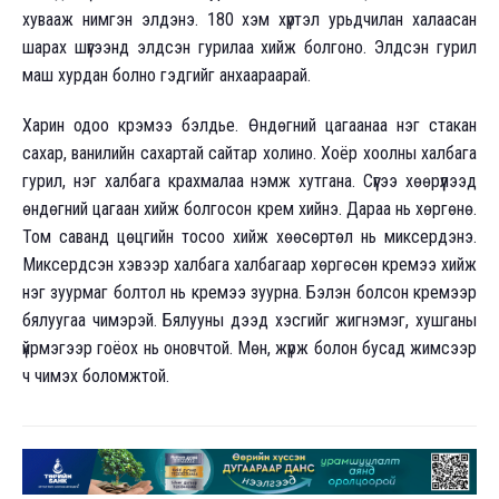
хувааж нимгэн элдэнэ. 180 хэм хүртэл урьдчилан халаасан
шарах шүүгээнд элдсэн гурилаа хийж болгоно. Элдсэн гурил
маш хурдан болно гэдгийг анхаараарай.
Харин одоо крэмээ бэлдье. Өндөгний цагаанаа нэг стакан
сахар, ванилийн сахартай сайтар холино. Хоёр хоолны халбага
гурил, нэг халбага крахмалаа нэмж хутгана. Сүүгээ хөөрүүлээд
өндөгний цагаан хийж болгосон крем хийнэ. Дараа нь хөргөнө.
Том саванд цөцгийн тосоо хийж хөөсөртөл нь миксердэнэ.
Миксердсэн хэвээр халбага халбагаар хөргөсөн кремээ хийж
нэг зуурмаг болтол нь кремээ зуурна. Бэлэн болсон кремээр
бялуугаа чимэрэй. Бялууны дээд хэсгийг жигнэмэг, хушганы
үйрмэгээр гоёох нь оновчтой. Мөн, жүрж болон бусад жимсээр
ч чимэх боломжтой.