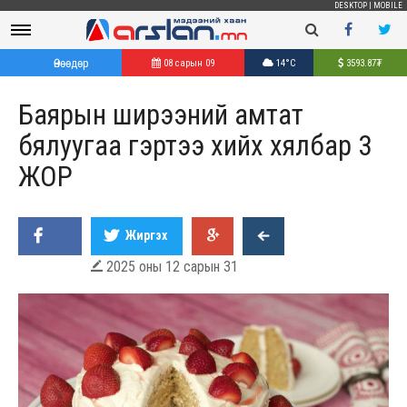
DESKTOP
|
MOBILE
Өнөөдөр
08 сарын 09
14°C
3593.87
₮
Баярын ширээний амтат
бялуугаа гэртээ хийх хялбар 3
ЖОР
Жиргэх
2025 оны 12 сарын 31
