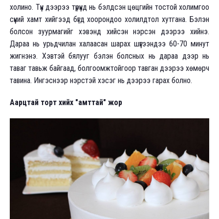
холино. Түүн дээрээ түрүүнд нь бэлдсэн цөцгийн тостой холимгоо
сүүний хамт хийгээд бүгд хоорондоо холилдтол хутгана. Бэлэн
болсон зуурмагийг хэвэнд хийсэн нэрсэн дээрээ хийнэ.
Дараа нь урьдчилан халаасан шарах шүүгээндээ 60-70 минут
жигнэнэ. Хэвтэй бялууг бэлэн болсных нь дараа дээр нь
таваг тавьж байгаад, болгоомжтойгоор тавган дээрээ хөмөрч
тавина. Ингэснээр нэрстэй хэсэг нь дээрээ гарах болно.
Аарцтай торт хийх "амттай" жор