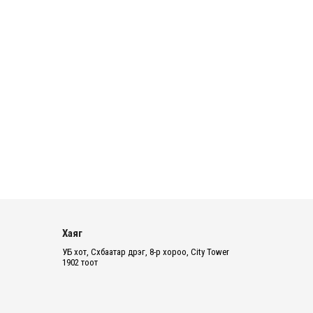
түлш 18 хоногийн НӨӨЦТЭЙ БАЙНА
2026 оны 8 сарын 05
Тэгш, сондгойгоор зааглан
шатахуун олгосноор өдрийн
ачаалал ХОЁР ДАХИН БУУРСАН
2026 оны 8 сарын 05
“Morningstar“ Алтай таван богдоос
тоглолтоо шууд цахимаар
толилуулна
2026 оны 8 сарын 05
Шатахуун шаглаж зарсан нь
тогтоогдвол 200,000-2,000,000
Хаяг
төгрөгөөр торгоно
УБ хот, Сүхбаатар дүүрэг, 8-р хороо, City Tower
1902 тоот
2026 оны 8 сарын 05
Д.БУДЗААН: Хүүхдийн эсрэг
бэлгийн хүчирхийлэл үйлдвэл бүх