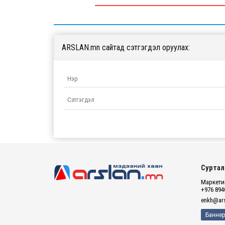
ARSLAN.mn сайтад сэтгэгдэл оруулах:
Суртал
Маркетин
+976 894
enkh@ars
Баннер