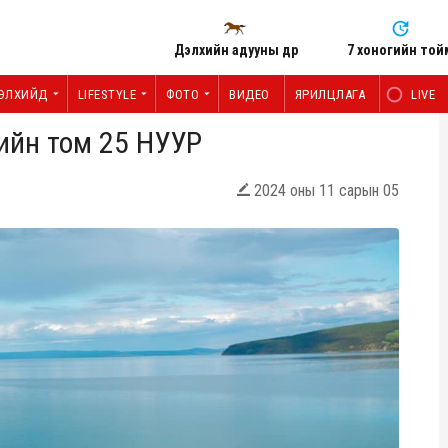
Дэлхийн адууны өдөр
7 хоногийн той
ЭЛХИЙД
LIFESTYLE
ФОТО
ВИДЕО
ЯРИЛЦЛАГА
LIVE
ийн том 25 НУУР
2024 оны 11 сарын 05
