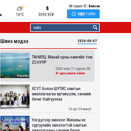
08 сарын 07,
Баасан

ӨНӨӨДӨР ТОЙМ
м
16°C
3593.93
₮
Шинэ мэдээ
2026-08-07
ТАНИЛЦ: Манай орны хамгийн том
25 НУУР
2024 оны 11 сарын 05
Яг одоо уншиж байна
ХӨСҮТ болон ШУТИС хамтын
ажиллагаагаа өргөжүүлж, санамж
бичиг байгууллаа
16 цаг 54 минут
Нэгдүгээр эмнэлэг Жинаны их
сургуулийн эмнэлэгтэй хамтын
ажиллагааны санамж бичиг...