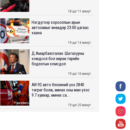
18 цаг 11 минут
Нэгдүгээр хорооллын арын
автозамыг өнөөдөр 23:00 цагаас
хаана
19 цаг 14 минут
Д.Амарбаясгалан: Шатахууны
хомдсол бол өөрөө төрийн
бодлогын хомсдол
19 цаг 16 минут
АИ-92 авто бензиний үнэ 2840
төгрөг болж, өмнөх оны мөн үеэс
9.7 хувиар, өмнөх са...
19 цаг 20 минут
ШУУРХАЙ: Туул голд 13 настай
хүүхэд живж, эрэн хайх ажиллагаа
үргэлжилж байна