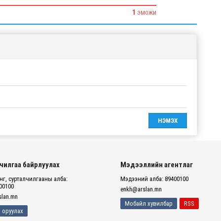
1
ЭМОЖИ
чилгаа байрлуулах
Мэдээллийн агентлаг
г, сурталчилгааны алба:
Мэдээний алба: 89400100
00100
enkh@arslan.mn
lan.mn
Мобайл хувилбар
RSS
 оруулах