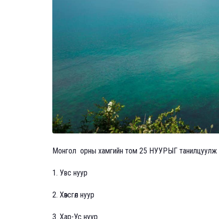
Монгол орны хамгийн том 25 НУУРЫГ танилцуулж 
1. Увс нуур
2. Хөвсгөл нуур
3. Хар-Ус нуур