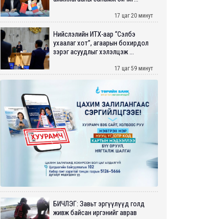
17 цаг 20 минут
Нийслэлийн ИТХ-аар “Сэлбэ
ухаалаг хот”, агаарын бохирдол
зэрэг асуудлыг хэлэлцэж ...
17 цаг 59 минут
БИЧЛЭГ: Завьт эргүүлүүд голд
живж байсан иргэнийг аврав