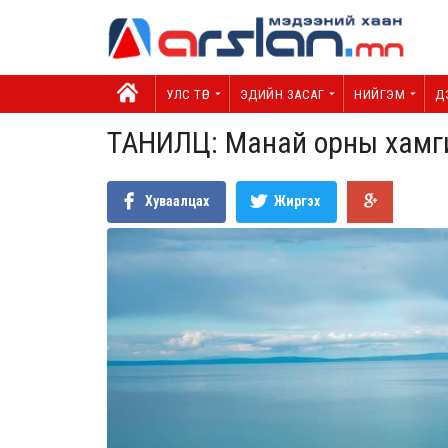
УЛС ТӨР
ЭДИЙН ЗАСАГ
НИЙГЭМ
Д
ТАНИЛЦ: Манай орны хамг
Хуваалцах
Жиргэх