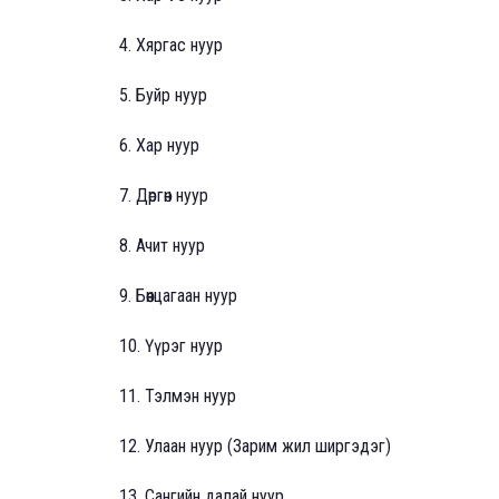
4. Хяргас нуур
5. Буйр нуур
6. Хар нуур
7. Дөргөн нуур
8. Ачит нуур
9. Бөөнцагаан нуур
10. Үүрэг нуур
11. Тэлмэн нуур
12. Улаан нуур (Зарим жил ширгэдэг)
13. Сангийн далай нуур