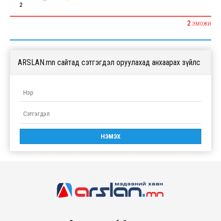
2
2
ЭМОЖИ
ARSLAN.mn сайтад сэтгэгдэл оруулахад анхаарах зүйлс