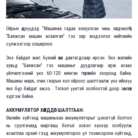
Ойрын өдрүүдэд “Машинаа гадаа хонуулсан чинь хөлдчихлөө”,
“Баяжсан машин асаалгая” гэх зар мэдээлэл нийгмийн
сүлжээгээр олширлоо.
Энэ байдал жил бүхний өвөл давтагдсаар ирсэн. Энэ жилийн
хувьд “баяжсан” гэх машиныг дуудлагаар ирж асаах
үйлчилгээний үнэ 60-120 мянган төгрөгийн хооронд байна.
Машины марк, очих газрын хол ойроос шалтгаалж үнэ ийнхүү
янз бүр байдаг ажээ. Тэгвэл үүнтэй холбоотой доор зөвлөгөөг
хүргэж байна.
АККУМУЛЯТОР ХӨЛДДӨГ ШАЛТГААН:
Өвлийн хүйтэнд машиныхаа аккумуляторыг цэнэггүй болтол
нь суулгачаад маргааш болъё эсвэл хүнээр холбуулж
асаатлаа орхиё гээд аккумулятороо үл тоомсорлон хүйтэнд,