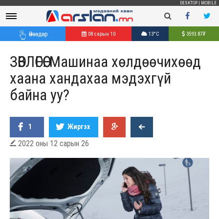
DESKTOP
|
MOBILE
Өнөөдөр
08 сарын 10
13°C
3593.87
₮
ЗӨВЛӨГӨӨ: Машинаа хөлдөөчихөөд
хаана хандахаа мэдэхгүй
байна уу?
1
Жиргэх
2022 оны 12 сарын 26
