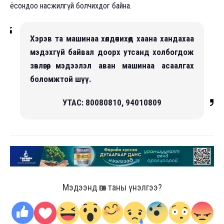
ёсондоо насжилгүй болчихдог байна.
Хэрэв та машинаа хөлдөөчихөөд хаана хандахаа
мэдэхгүй байвал доорх утсанд холбогдож
зөвлөгөө, мэдээлэл аван машинаа асаалгах
боломжтой шүү.
УТАС: 80080810, 94010809
Мэдээнд өгөх таны үнэлгээ?