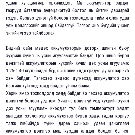
удаан хугацаагаар орхичихдог. Мөн аккумулятор зардаг
газрууд баталгаа өгөхдөө цэнэггүй болтол нь битгий дараарай
гэдэг. Хэрвээ цэнэггүй болсон тохиолдолд тийм ч олон удаа
уяж цэнэглэхийг зөвшөөрөөд байдаггүй. Тэгвэл энэ бүгдийн учрыг
энгийн үгээр тайлбарлая:
Бидний сайн мэдэх аккумуляторын доторх шингэн буюу
хүхрийн хүчил нь усны агууламжтай байдаг. Цоо шинэ бүрэн
цэнэгтэй аккумуляторын хүхрийн хүчил дэх усны агууламж
1.25-1.40 кг/л байдаг бөгөөд шингэний хөлдөх градус дунджаар -75
хэм байдаг. Тэгэхээр эндээс дүгнэхэд аккумулятор хэр
баргийн хүйтэнд хөлдөөд байдаггүй юм байна.
Харин ямар тохиолдолд хөлдөөд байдаг вэ гэхээр аккумулятор
цэнэггүй болсон үед юм. Учир нь цэнэггүй үед хүхрийн хүчил
дэх усны агууламж ихэсдэг тул бага температурт хөлдөлт
явагдаж эхэлснээр аккумулятор бүрэн хөлдөж гадна корпус
тэлж пөмбийчдөг. Үүний дараа хэчнээн удаан цэнэглэвч
аккумулятор цэнэгээ маш хурдан алддаг болдог ба нэг