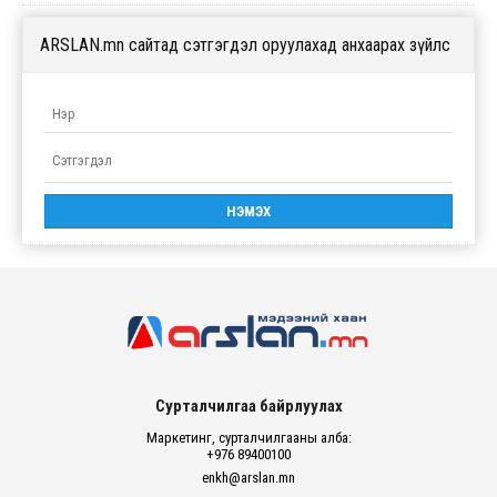
ARSLAN.mn сайтад сэтгэгдэл оруулахад анхаарах зүйлс
Сурталчилгаа байрлуулах
Маркетинг, сурталчилгааны алба:
+976 89400100
enkh@arslan.mn