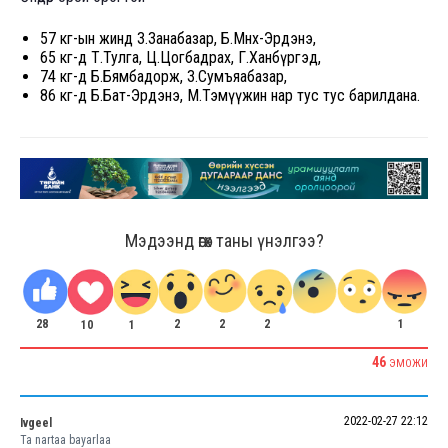
57 кг-ын жинд З.Занабазар, Б.Мөнх-Эрдэнэ,
65 кг-д Т.Тулга, Ц.Цогбадрах, Г.Ханбүргэд,
74 кг-д Б.Бямбадорж, З.Сумъяабазар,
86 кг-д Б.Бат-Эрдэнэ, М.Тэмүүжин нар тус тус барилдана.
Мэдээнд өгөх таны үнэлгээ?
28
2
2
1
2
1
10
46
ЭМОЖИ
2022-02-27 22:12
Ivgeel
Ta nartaa bayarlaa