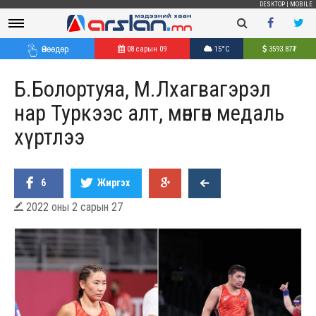
DESKTOP
|
MOBILE
Өнөөдөр
08 сарын 09
15°C
3593.87
₮
Б.Болортуяа, М.Лхагвагэрэл
нар Туркээс алт, мөнгөн медаль
хүртлээ
6
Жиргэх
2022 оны 2 сарын 27
