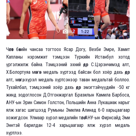
Чөлөөт бөхийн чансаа тогтоох Ясар Догу, Вехби Эмре, Хамит
Капланы нэрэмжит тэмцээн Туркийн Истанбул хотод
үргэлжилж байна. Тэмцээний эхний өдөр С.Цэрэнчимэд алт,
Х.Болортуяа мөнгөн медаль хүртээд байсан бол хоёр дахь өдөр
алт, мөнгө, хүрэл медаль хүртсэнээр таван медальтай боллоо.
Тухайлбал, тэмцээний хоёр дахь өдөр эмэгтэйчүүдийн -50 кг
жинд зодоглосон Д.Отгонжаргал Бразилын Камила Барбоса,
АНУ-ын Эрин Симон Голстон, Польшийн Анна Лукашиак нарыг
ялж хагас шигшээд Румыны Эмилиа Алинад 6-0 харьцаагаар
хожигдсон. Улмаар хүрэл медалийн төлөө АНУ-ын Фирнсайд Эми
Эннтэй барилдан 12-4 харьцаагаар ялж хүрэл медаль
хүртлээ.