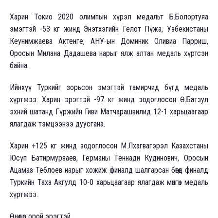
Харин Токио 2020 олимпын хүрэл медальт Б.Болортуяа
эмэгтэй -53 кг жинд Энэтхэгийн Гелот Пүжа, Узбекистаны
Кеунимжаева Актенге, АНУ-ын Доминик Оливиа Парриш,
Оросын Милана Дадашева нарыг ялж алтан медаль хүртсэн
байна.
Ийнхүү Туркийг зорьсон эмэгтэй тамирчид бүгд медаль
хүртжээ. Харин эрэгтэй -97 кг жинд зодоглосон Ө.Батзул
эхний шатанд Гүржийн Гиви Матчарашвилид 12-1 харьцаагаар
ялагдаж тэмцээнээ дуусгана.
Харин +125 кг жинд зодоглосон М.Лхагвагэрэл Казахстаны
Юсүп Батирмурзаев, Германы Геннади Кудинович, Оросын
Ацамаз Теблоев нарыг хожиж финалд шалгарсан бөгөөд финалд
Туркийн Таха Акгулд 10-0 харьцаагаар ялагдаж мөнгөн медаль
хүртжээ.
Өнөөдөр орой эрэгтэй