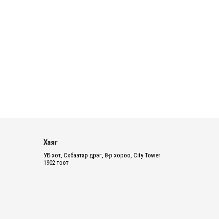
2026 оны 8 сарын 06
Татварын өртэй шатахуун
импортлогч ААН-үүдийн дансыг
битүүмжлэхгүй
2026 оны 8 сарын 06
Нийслэлийн цэцэрлэгийн цахим
бүртгэл энэ сарын 10-нд эхэлнэ
2026 оны 8 сарын 06
Өнөр хороолол болон Баянхошууны
Хаяг
авто замын барилгын ажлын нийт
гүйцэтгэл 74.5 хув...
УБ хот, Сүхбаатар дүүрэг, 8-р хороо, City Tower
1902 тоот
2026 оны 8 сарын 06
Монгол-Алтай, Хөвсгөлийн
уулархаг нутаг, Дорнод-
Дарьгангын тал нутгаар дуу
цахилг...