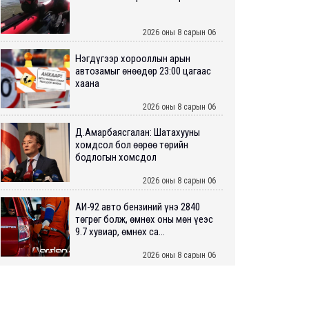
2026 оны 8 сарын 06
Нэгдүгээр хорооллын арын
автозамыг өнөөдөр 23:00 цагаас
хаана
2026 оны 8 сарын 06
Д.Амарбаясгалан: Шатахууны
хомдсол бол өөрөө төрийн
бодлогын хомсдол
2026 оны 8 сарын 06
АИ-92 авто бензиний үнэ 2840
төгрөг болж, өмнөх оны мөн үеэс
9.7 хувиар, өмнөх са...
2026 оны 8 сарын 06
ШУУРХАЙ: Туул голд 13 настай
хүүхэд живж, эрэн хайх ажиллагаа
үргэлжилж байна