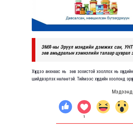
ЭМЯ-ны Эрүүл мэндийн дэмжих сан, УН
зөв амьдралын хэмнэлийн талаар цуврал з
Хүүхдээ анхнаас нь зөв зохистой хооллох нь хүүхди
шийдвэрлэх нөлөөтэй. Тиймээс хүүхдийн хоолонд эрүүл
Мэдээнд ө
1