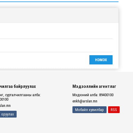
чилгаа байрлуулах
Мэдээллийн агентлаг
г, сурталчилгааны алба:
Мэдээний алба: 89400100
00100
enkh@arslan.mn
lan.mn
Мобайл хувилбар
RSS
 оруулах