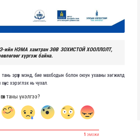
ТЭ-ийн НЭМА хамтран ЗӨВ ЗОХИСТОЙ ХООЛЛОЛТ,
өвлөгөөг хүргэж байна.
йн тань эрүүл мэнд, бие махбодын болон оюун ухааны хөгжилд
 хүнс хэрэглэх нь чухал.
гөх таны үнэлгээ?
1
ЭМОЖИ