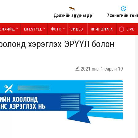
Дэлхийн адууны өдөр
7 хоногийн той
ЭЛХИЙД
LIFESTYLE
ФОТО
ВИДЕО
ЯРИЛЦЛАГА
LIVE
 хоолонд хэрэглэх ЭРҮҮЛ болон
2021 оны 1 сарын 19
