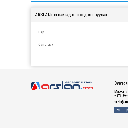
ARSLAN.mn сайтад сэтгэгдэл оруулах:
Суртал
Маркетин
+976 894
enkh@ars
Баннер