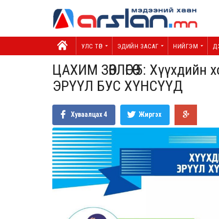
УЛС ТӨР
ЭДИЙН ЗАСАГ
НИЙГЭМ
Д
ЦАХИМ ЗӨВЛӨГӨӨ 5: Хүүхдийн
ЭРҮҮЛ БУС ХҮНСҮҮД
Хуваалцах
4
Жиргэх