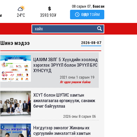
08 сарын 07,
Баасан

ӨНӨӨДӨР ТОЙМ
м
24°C
3593.93
₮
Шинэ мэдээ
2026-08-07
ЦАХИМ ЗӨВЛӨГӨӨ 5: Хүүхдийн хоолонд
хэрэглэх ЭРҮҮЛ болон ЭРҮҮЛ БУС
ХҮНСҮҮД
2021 оны 1 сарын 19
Яг одоо уншиж байна
ХӨСҮТ болон ШУТИС хамтын
ажиллагаагаа өргөжүүлж, санамж
бичиг байгууллаа
2026 оны 8 сарын 06
Нэгдүгээр эмнэлэг Жинаны их
сургуулийн эмнэлэгтэй хамтын