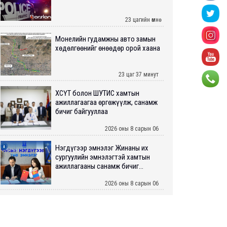
23 цагийн өмнө
Монелийн гудамжны авто замын
хөдөлгөөнийг өнөөдөр орой хаана
23 цаг 37 минут
ХӨСҮТ болон ШУТИС хамтын
ажиллагаагаа өргөжүүлж, санамж
бичиг байгууллаа
2026 оны 8 сарын 06
Нэгдүгээр эмнэлэг Жинаны их
сургуулийн эмнэлэгтэй хамтын
ажиллагааны санамж бичиг...
2026 оны 8 сарын 06
Нийслэлийн ИТХ-аар “Сэлбэ
ухаалаг хот”, агаарын бохирдол
зэрэг асуудлыг хэлэлцэж ...