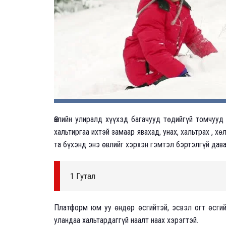
Өвлийн улиралд хүүхэд багачууд төдийгүй томчуу
хальтиргаа ихтэй замаар явахад, унах, хальтрах , х
та бүхэнд энэ өвлийг хэрхэн гэмтэл бэртэлгүй дава
1 Гутал
Платформ юм уу өндөр өсгийтэй, эсвэл огт өсгийг
уландаа хальтардаггүй наалт наах хэрэгтэй.