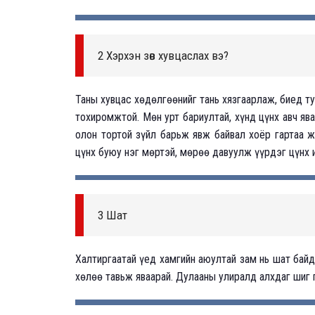
2 Хэрхэн зөв хувцаслах вэ?
Таны хувцас хөдөлгөөнийг тань хязгаарлаж, биед ту
тохиромжтой. Мөн урт бариултай, хүнд цүнх авч яв
олон тортой зүйл барьж явж байвал хоёр гартаа ж
цүнх буюу нэг мөртэй, мөрөө давуулж үүрдэг цүнх 
3 Шат
Халтиргаатай үед хамгийн аюултай зам нь шат бай
хөлөө тавьж яваарай. Дулааны улиралд алхдаг шиг 