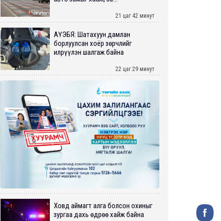
21 цаг 42 минут
АҮЭБЯ: Шатахуун дамлан
борлуулсан хоёр зөрчлийг
илрүүлэн шалгаж байна
22 цаг 29 минут
Ховд аймагт алга болсон охиныг
зургаа дахь өдрөө хайж байна