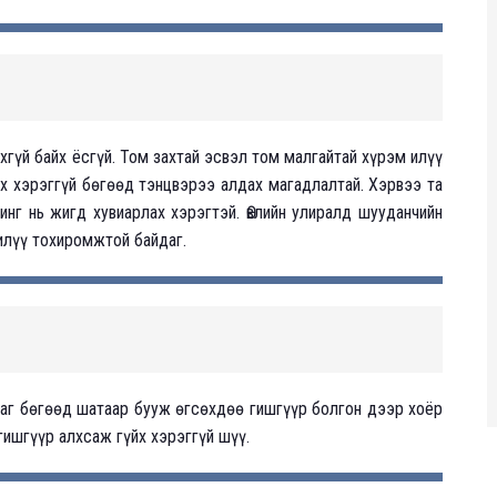
хгүй байх ёсгүй. Том захтай эсвэл том малгайтай хүрэм илүү
ах хэрэггүй бөгөөд тэнцвэрээ алдах магадлалтай. Хэрвээ та
инг нь жигд хувиарлах хэрэгтэй. Өвлийн улиралд шууданчийн
илүү тохиромжтой байдаг.
даг бөгөөд шатаар бууж өгсөхдөө гишгүүр болгон дээр хоёр
гишгүүр алхсаж гүйх хэрэггүй шүү.