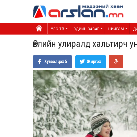
УЛС ТӨР
ЭДИЙН ЗАСАГ
НИЙГЭМ
Д
Өвлийн улиралд хальтирч у
Хуваалцах
5
Жиргэх