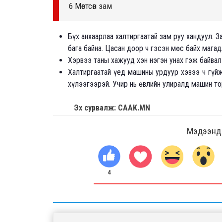
6 Мөстсөн зам
Бүх анхаарлаа халтиргаатай зам руу хандуул. З
бага байна. Цасан доор ч гэсэн мөс байх мага
Хэрвээ таны хажууд хэн нэгэн унах гэж байвал
Халтиргаатай үед машины урдуур хэзээ ч гүй
хүлээгээрэй. Учир нь өвлийн улиралд машин то
Эх сурвалж: CAAK.MN
Мэдээнд ө
4