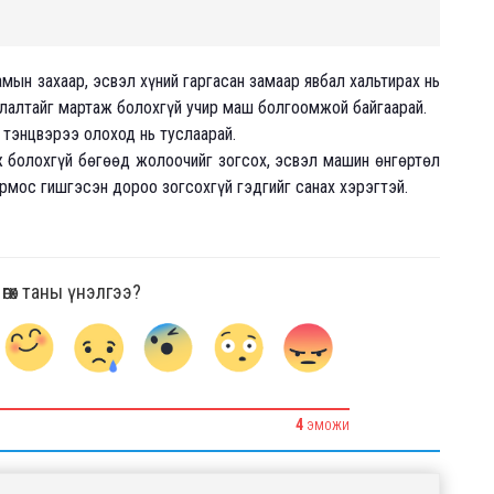
амын захаар, эсвэл хүний гаргасан замаар явбал хальтирах нь
длалтайг мартаж болохгүй учир маш болгоомжой байгаарай.
 тэнцвэрээ олоход нь туслаарай.
ж болохгүй бөгөөд жолоочийг зогсох, эсвэл машин өнгөртөл
рмос гишгэсэн дороо зогсохгүй гэдгийг санах хэрэгтэй.
гөх таны үнэлгээ?
4
ЭМОЖИ