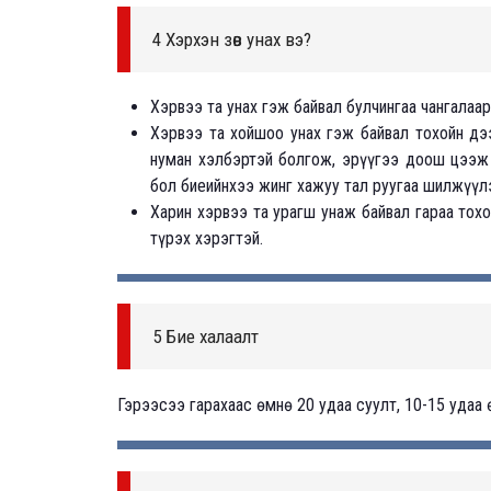
4 Хэрхэн зөв унах вэ?
Хэрвээ та унах гэж байвал булчингаа чангалаар
Хэрвээ та хойшоо унах гэж байвал тохойн дээ
нуман хэлбэртэй болгож, эрүүгээ доош цээж 
бол биеийнхээ жинг хажуу тал руугаа шилжүүл
Харин хэрвээ та урагш унаж байвал гараа тох
түрэх хэрэгтэй.
5 Бие халаалт
Гэрээсээ гарахаас өмнө 20 удаа суулт, 10-15 удаа