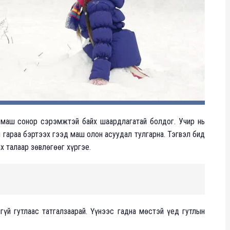
д маш сонор сэрэмжтэй байх шаардлагатай болдог. Учир нь
өл гараа бэртээх гээд маш олон асуудал тулгарна. Тэгвэл бид
х талаар зөвлөгөөг хүргэе.
үй гутлаас татгалзаарай. Үүнээс гадна мөстэй үед гутлын