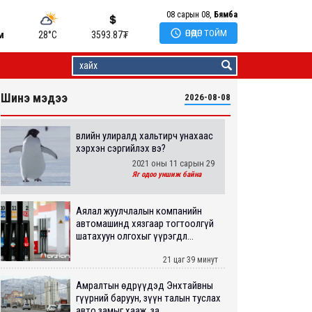
08 сарын 08,
Бямба

ӨНӨӨДӨР ТОЙМ
м
28°C
3593.87
₮
Шинэ мэдээ
2026-08-08
Өвлийн улиралд хальтирч унахаас
хэрхэн сэргийлэх вэ?
2021 оны 11 сарын 29
Яг одоо уншиж байна
Аялал жуулчлалын компанийн
автомашинд хязгаар тогтоолгүй
шатахуун олгохыг үүрэгдл...
21 цаг 39 минут
Амралтын өдрүүдэд Энхтайвны
гүүрний баруун, зүүн талын туслах
авто замыг хааж, за...