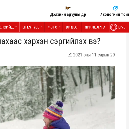
Дэлхийн адууны өдөр
7 хоногийн той
ЭЛХИЙД
LIFESTYLE
ФОТО
ВИДЕО
ЯРИЛЦЛАГА
LIVE
нахаас хэрхэн сэргийлэх вэ?
2021 оны 11 сарын 29
