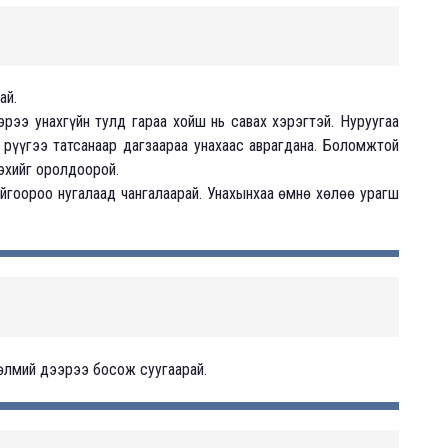
ай.
рээ унахгүйн тулд гараа хойш нь савах хэрэгтэй. Нуруугаа
рүүгээ татсанаар дагзаараа унахаас аврагдана. Боломжтой
эхийг оролдоорой.
ойгоороо нугалаад чангалаарай. Унахынхаа өмнө хөлөө урагш
 өлмий дээрээ босож суугаарай.