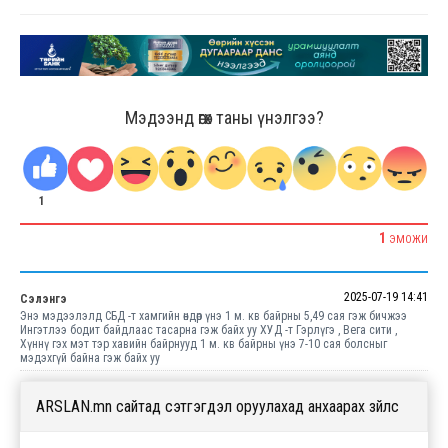
Мэдээнд өгөх таны үнэлгээ?
1
1
ЭМОЖИ
2025-07-19 14:41
Сэлэнгэ
Энэ мэдээлэлд СБД -т хамгийн өндөр үнэ 1 м. кв байрны 5,49 сая гэж бичжээ
Ингэтлээ бодит байдлаас тасарна гэж байх уу ХУД -т Гэрлүгэ , Вега сити ,
Хүннү гэх мэт тэр хавийн байрнууд 1 м. кв байрны үнэ 7-10 сая болсныг
мэдэхгүй байна гэж байх уу
ARSLAN.mn сайтад сэтгэгдэл оруулахад анхаарах зүйлс