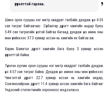
үзүүлэлттэй гарлаа.
Шинэ орон сууцны нэг метр квадрат талбайн дундаж үнэ 4.55
сая төгрөг байгаагаас Сүхбаатар дүүрэгт хамгийн өндөр буюу
5.49 сая төгрөгийн үнэтэй байгаа бөгөөд дундаж үнэ өмнө оны
мөн үеийнхээс 37.3 хувиар өссөн нь хамгийн их байгаа аж.
Харин Баянгол дүүрэгт хамгийн бага буюу 3 хувиар өссөн
үзүүлэлттэй байна.
Түүнчлэн хуучин орон сууцны нэг метр квадрат талбайн дундаж
үнэ 4.57 сая төгрөг байна. Дундаж үнэ өмнөх оны мөн үеийнхээс
Чингэлтэй дүүрэгт 22.7 хувиар өссөн нь хамгийн өндөр,
Сонгинохайрхан дүүрэгт 11.4 хувиар өссөн хамгийн бага байгааг
Үндэсний статистикийн хорооноос мэдээлжээ.