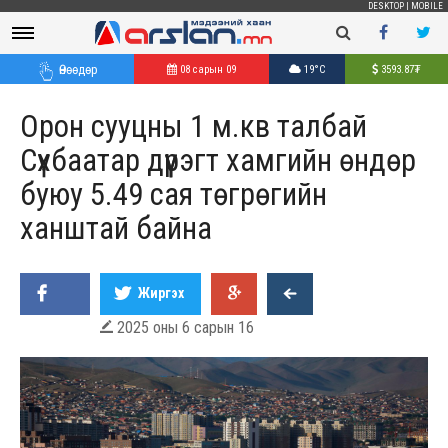
DESKTOP
|
MOBILE
Өнөөдөр
08 сарын 09
19°C
3593.87
₮
Орон сууцны 1 м.кв талбай
Сүхбаатар дүүрэгт хамгийн өндөр
буюу 5.49 сая төгрөгийн
ханштай байна
Жиргэх
2025 оны 6 сарын 16
