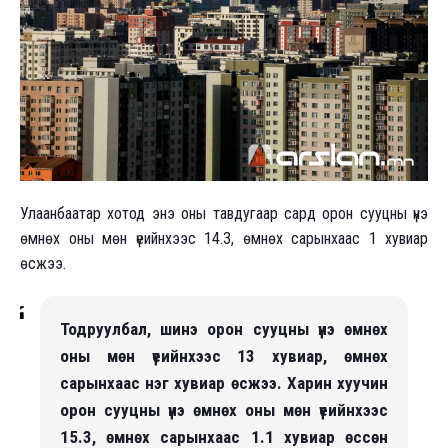
Улаанбаатар хотод энэ оны тавдугаар сард орон сууцны үнэ
өмнөх оны мөн үеийнхээс 14.3, өмнөх сарынхаас 1 хувиар
өсжээ.
Тодруулбал, шинэ орон сууцны үнэ өмнөх
оны мөн үеийнхээс 13 хувиар, өмнөх
сарынхаас нэг хувиар өсжээ. Харин хуучин
орон сууцны үнэ өмнөх оны мөн үеийнхээс
15.3, өмнөх сарынхаас 1.1 хувиар өссөн